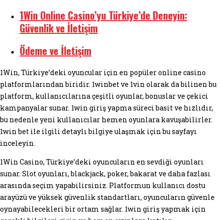
1Win Online Casino’yu Türkiye’de Deneyin:
Güvenlik ve İletişim
Ödeme ve İletişim
1Win, Türkiye’deki oyuncular için en popüler online casino
platformlarından biridir. 1winbet ve 1vin olarak da bilinen bu
platform, kullanıcılarına çeşitli oyunlar, bonuslar ve çekici
kampanyalar sunar. 1win giriş yapma süreci basit ve hızlıdır,
bu nedenle yeni kullanıcılar hemen oyunlara kavuşabilirler.
1win bet ile ilgili detaylı bilgiye ulaşmak için bu sayfayı
inceleyin.
1Win Casino, Türkiye’deki oyuncuların en sevdiği oyunları
sunar. Slot oyunları, blackjack, poker, bakarat ve daha fazlası
arasında seçim yapabilirsiniz. Platformun kullanıcı dostu
arayüzü ve yüksek güvenlik standartları, oyuncuların güvenle
oynayabilecekleri bir ortam sağlar. 1win giriş yapmak için