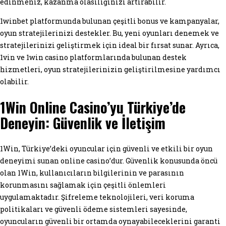
edinmeniz, kazanma olasılığınızı artırabilir.
1winbet platformunda bulunan çeşitli bonus ve kampanyalar,
oyun stratejilerinizi destekler. Bu, yeni oyunları denemek ve
stratejilerinizi geliştirmek için ideal bir fırsat sunar. Ayrıca,
1vin ve 1win casino platformlarında bulunan destek
hizmetleri, oyun stratejilerinizin geliştirilmesine yardımcı
olabilir.
1Win Online Casino’yu Türkiye’de
Deneyin: Güvenlik ve İletişim
1Win, Türkiye’deki oyuncular için güvenli ve etkili bir oyun
deneyimi sunan online casino’dur. Güvenlik konusunda öncü
olan 1Win, kullanıcıların bilgilerinin ve parasının
korunmasını sağlamak için çeşitli önlemleri
uygulamaktadır. Şifreleme teknolojileri, veri koruma
politikaları ve güvenli ödeme sistemleri sayesinde,
oyuncuların güvenli bir ortamda oynayabileceklerini garanti