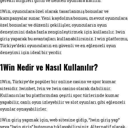
gerekli bilgileri girin ve hemen oyunlara katılın.
1Win, oyunculara özel olarak tasarlanmış bonuslar ve
kampanyalar sunar. Yeni kaydolma bonusu, mevcut oyunculara
özel bonuslar ve düzenli çekilişler, oyuncuların oyun
deneyimini daha fazla zenginleştirmek için kullanılır. 1win
giriş yaparak bu avantajları kullanabilirsiniz. 1 win platformu,
Türkiye’deki oyuncuların en güvenli ve en eğlenceli oyun
deneyimi için ideal bir yerdir.
1Win Nedir ve Nasıl Kullanılır?
1Win, Türkiye’de popüler bir online casino ve spor kumar
sitesidir. 1winbet, 1vin ve 1win casino olarak da bilinir.
Kullanıcılar bu platformdan çeşitli spor türlerinde kumar
yapabilir, canlı oyun izleyebilir ve slot oyunları gibi eğlenceli
oyunlar oynayabilirler.
1Win giriş yapmak için, web sitesine gidip, “1win giriş yap”
veya “1win giriş” butonuna tıklayabilirsiniz. Alternatif olarak,