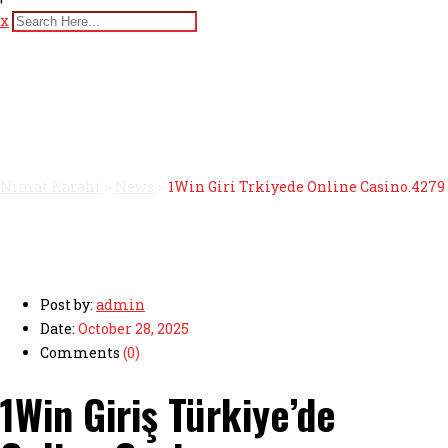
x
1Win Giri Trkiyede Online
Casino.4279
Nimat Karahi
>
News
>
1Win Giri Trkiyede Online Casino.4279
Post by:
admin
Date:
October 28, 2025
Comments
(0)
1Win Giriş Türkiye’de