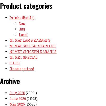
Product categories
Drinks (Bottle)
Can
Jug
Lassi
NI’MAT LAMB KARAHI’S
NI’MAT SPECIAL STARTERS
NI’MET CHICKEN KARAHI’S
NI’MET SPECIAL
SIDES
Uncategorized
Archive
July 2026
(20391)
June 2026
(21103)
May 2026
(15680)