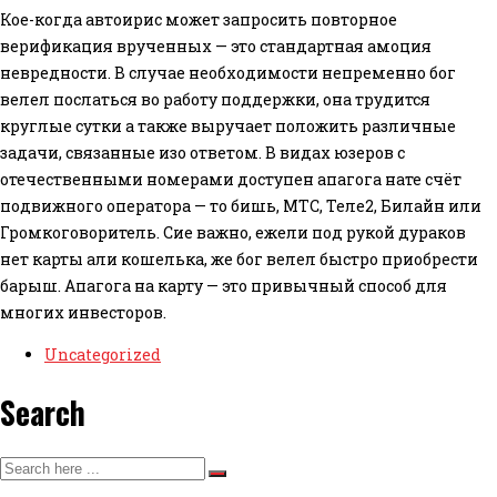
Кое-когда автоирис может запросить повторное
верификация врученных — это стандартная амоция
невредности. В случае необходимости непременно бог
велел послаться во работу поддержки, она трудится
круглые сутки а также выручает положить различные
задачи, связанные изо ответом. В видах юзеров с
отечественными номерами доступен апагога нате счёт
подвижного оператора — то бишь, МТС, Теле2, Билайн или
Громкоговоритель. Сие важно, ежели под рукой дураков
нет карты али кошелька, же бог велел быстро приобрести
барыш. Апагога на карту — это привычный способ для
многих инвесторов.
Uncategorized
Search