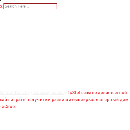
x
1xSlots casino
должностной сайт играть
получите и распишитесь
зеркале игорный дом
1хСлотс
Nimat Karahi
>
Uncategorized
>
1xSlots casino должностной
сайт играть получите и распишитесь зеркале игорный дом
1хСлотс