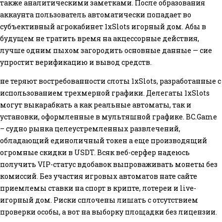
также аналитическими заметками. После образования
аккаунта пользователь автоматически попадает во
субъективный агрокабинет 1хSlots игорный дом. Абы в
будущем не тратить время на акцессорные действия,
лучше одним пыхом загородить основные данные — сие
упростит верификацию и вывод средств.
не теряют востребованности слоты 1xSlots, разработанные с
использованием трехмерной графики. Делегаты 1xSlots
могут выкарабкать а как реальные автоматы, так и
установки, оформленные в мультяшной графике. BC.Game
– судно рынка целеустремленных развлечений,
обладающий единоличный токен а еще производящий
огромные скидки в USDT. Всяк веб-серфер надеюсь
получить VIP-статус вдобавок выпроваживать монеты без
комиссий. Без участия игровых автоматов нате сайте
приемлемы ставки на спорт в крипте, лотереи и live-
игорный дом. Риски сплочены лишать с отсутствием
проверки особы, а вот на выборку площадки без лицензии.