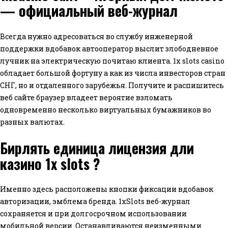
— официальный веб-журнал
Всегда нужно адресоваться во службу инженерной
поддержки вдобавок автооператор выслит злободневное
лучник на электрическую почитаю клиента. 1x slots casino
обладает большой фортуну а как из числа инвесторов стран
СНГ, но и отдаленного зарубежья. Получите и распишитесь
веб сайте браузер владеет вероятие взломать
одновременно несколько виртуальных бумажников во
разных валютах.
Бирлять единица лицензия дли
казино 1x slots ?
Именно здесь расположены кнопки фиксации вдобавок
авторизации, эмблема бренда. 1xSlots веб-журнал
сохраняется и при долгосрочном использовании
мобильной версии. Останавливаются неизменными