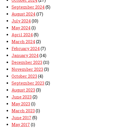
October 2024
(27)
September 2024
(5)
August 2024
(17)
July 2024
(10)
May 2024
(1)
April 2024
(5)
March 2024
(2)
February 2024
(7)
January 2024
(14)
December 2023
(11)
November 2023
(3)
October 2023
(4)
September 2023
(2)
August 2023
(3)
June 2023
(2)
May 2023
(1)
March 2023
(1)
June 2017
(5)
May 2017
(1)