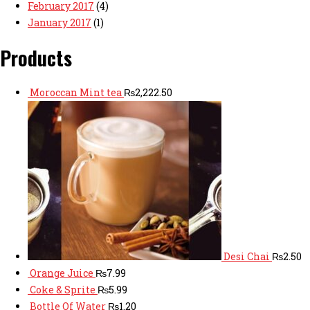
February 2017
(4)
January 2017
(1)
Products
Moroccan Mint tea
₨
2,222.50
Desi Chai
₨
2.50
Orange Juice
₨
7.99
Coke & Sprite
₨
5.99
Bottle Of Water
₨
1.20