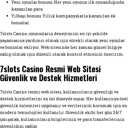
Yeni oyunlar bonusu: Her yeni oyunun ilk oynandığında
kazanılan para.
Yılbaşı bonusu: Yıllık kampanyalarla kazanılan ek
bonuslar.
7slots Casino, oyuncuların deneyimini en iyi şekilde
yaşamasına yardımcı olmak için sürekli olarak yeni oyunlar
ve bonuslar ekliyor. Web sitesinde her zaman güncel bilgiye
sahip olmak için düzenli olarak kontrol etmenizi öneririm.
7slots Casino Resmi Web Sitesi
Güvenlik ve Destek Hizmetleri
7slots Casino resmi web sitesi, kullanıcıların güvenliği ve
destek hizmetlerini en üst düzeyde sunar. Her kullanıcıya özel
güvenlik önlemleri uygulanır ve verilerinizi korumak için en
modern teknolojiler kullanılır. Güvenlik ekibi her gün 24/7
çalışarak, kullanıcıların bilgilerinin ve para transferlerinin
güvenliğini sağlar.