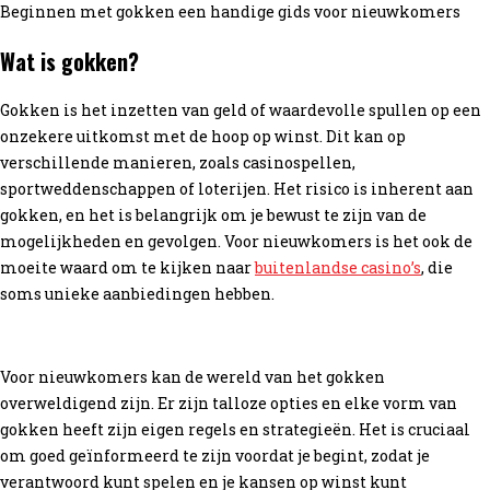
Beginnen met gokken een handige gids voor nieuwkomers
Wat is gokken?
Gokken is het inzetten van geld of waardevolle spullen op een
onzekere uitkomst met de hoop op winst. Dit kan op
verschillende manieren, zoals casinospellen,
sportweddenschappen of loterijen. Het risico is inherent aan
gokken, en het is belangrijk om je bewust te zijn van de
mogelijkheden en gevolgen. Voor nieuwkomers is het ook de
moeite waard om te kijken naar
buitenlandse casino’s
, die
soms unieke aanbiedingen hebben.
Voor nieuwkomers kan de wereld van het gokken
overweldigend zijn. Er zijn talloze opties en elke vorm van
gokken heeft zijn eigen regels en strategieën. Het is cruciaal
om goed geïnformeerd te zijn voordat je begint, zodat je
verantwoord kunt spelen en je kansen op winst kunt