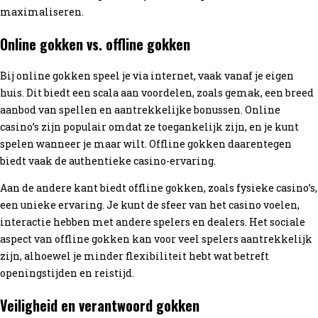
maximaliseren.
Online gokken vs. offline gokken
Bij online gokken speel je via internet, vaak vanaf je eigen
huis. Dit biedt een scala aan voordelen, zoals gemak, een breed
aanbod van spellen en aantrekkelijke bonussen. Online
casino’s zijn populair omdat ze toegankelijk zijn, en je kunt
spelen wanneer je maar wilt. Offline gokken daarentegen
biedt vaak de authentieke casino-ervaring.
Aan de andere kant biedt offline gokken, zoals fysieke casino’s,
een unieke ervaring. Je kunt de sfeer van het casino voelen,
interactie hebben met andere spelers en dealers. Het sociale
aspect van offline gokken kan voor veel spelers aantrekkelijk
zijn, alhoewel je minder flexibiliteit hebt wat betreft
openingstijden en reistijd.
Veiligheid en verantwoord gokken