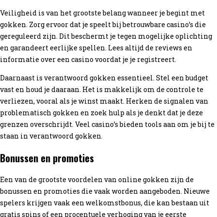
Veiligheid is van het grootste belang wanneer je begint met
gokken. Zorg ervoor dat je speelt bij betrouwbare casino’s die
gereguleerd zijn. Dit beschermt je tegen mogelijke oplichting
en garandeert eerlijke spellen. Lees altijd de reviews en
informatie over een casino voordat je je registreert.
Daarnaast is verantwoord gokken essentieel. Stel een budget
vast en houd je daaraan. Het is makkelijk om de controle te
verliezen, vooral als je winst maakt. Herken de signalen van
problematisch gokken en zoek hulp als je denkt dat je deze
grenzen overschrijdt. Veel casino’s bieden tools aan om je bij te
staan in verantwoord gokken.
Bonussen en promoties
Een van de grootste voordelen van online gokken zijn de
bonussen en promoties die vaak worden aangeboden. Nieuwe
spelers krijgen vaak een welkomstbonus, die kan bestaan uit
gratis spins of een procentuele verhoging van je eerste