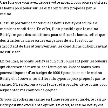
Une fois que vous avez déposé votre argent, vous pouvez utiliser
le bonus pour jouer sur les différents jeux proposés par le
casino.
Il est important de noter que le bonus Betify est soumis à
certaines conditions. En effet, il est possible que le casino
Betify impose des conditions pour utiliser le bonus, telles que
des limites de mise ou des exigences de jeu. Il est donc
important de lire attentivement les conditions du bonus avant
de l’utiliser.
En résumé, le bonus Betify est un outil puissant pour les joueurs
qui cherchent à maximiser leurs gains. Avec ce bonus, vous
pouvez disposer d’un budget de 1000 € pour jouer sur le casino
Betify et découvrir les différents types de jeux proposés par le
casino. N’hésitez pas à vous lancer et à profiter de ce bonus pour
augmenter vos chances de gagner.
Si vous cherchez un casino en ligne sécurisé et fiable, le casino
Betify est une excellente option. En effet, le casino Betify est