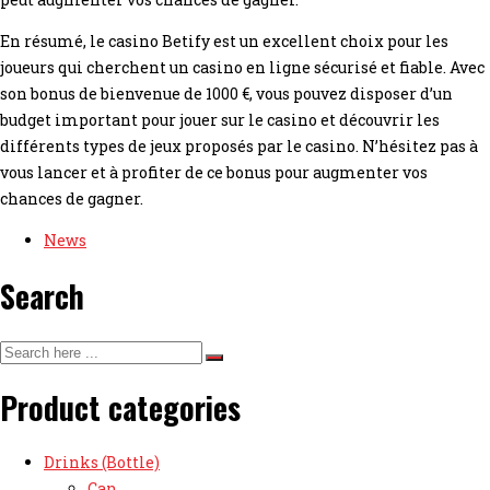
En résumé, le casino Betify est un excellent choix pour les
joueurs qui cherchent un casino en ligne sécurisé et fiable. Avec
son bonus de bienvenue de 1000 €, vous pouvez disposer d’un
budget important pour jouer sur le casino et découvrir les
différents types de jeux proposés par le casino. N’hésitez pas à
vous lancer et à profiter de ce bonus pour augmenter vos
chances de gagner.
News
Search
Product categories
Drinks (Bottle)
Can