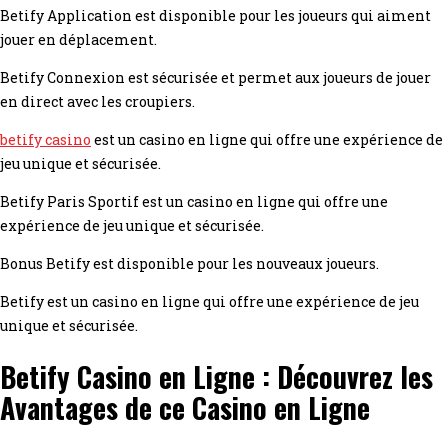
Betify Application est disponible pour les joueurs qui aiment
jouer en déplacement.
Betify Connexion est sécurisée et permet aux joueurs de jouer
en direct avec les croupiers.
betify casino
est un casino en ligne qui offre une expérience de
jeu unique et sécurisée.
Betify Paris Sportif est un casino en ligne qui offre une
expérience de jeu unique et sécurisée.
Bonus Betify est disponible pour les nouveaux joueurs.
Betify est un casino en ligne qui offre une expérience de jeu
unique et sécurisée.
Betify Casino en Ligne : Découvrez les
Avantages de ce Casino en Ligne