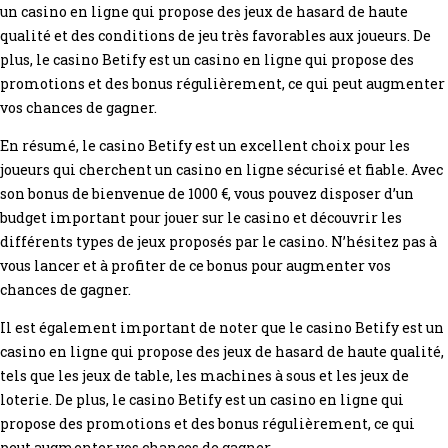
un casino en ligne qui propose des jeux de hasard de haute
qualité et des conditions de jeu très favorables aux joueurs. De
plus, le casino Betify est un casino en ligne qui propose des
promotions et des bonus régulièrement, ce qui peut augmenter
vos chances de gagner.
En résumé, le casino Betify est un excellent choix pour les
joueurs qui cherchent un casino en ligne sécurisé et fiable. Avec
son bonus de bienvenue de 1000 €, vous pouvez disposer d’un
budget important pour jouer sur le casino et découvrir les
différents types de jeux proposés par le casino. N’hésitez pas à
vous lancer et à profiter de ce bonus pour augmenter vos
chances de gagner.
Il est également important de noter que le casino Betify est un
casino en ligne qui propose des jeux de hasard de haute qualité,
tels que les jeux de table, les machines à sous et les jeux de
loterie. De plus, le casino Betify est un casino en ligne qui
propose des promotions et des bonus régulièrement, ce qui
peut augmenter vos chances de gagner.