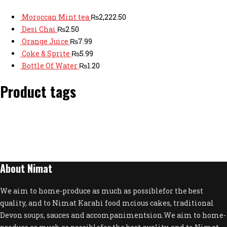
Moroccan Mint tea
₨
2,222.50
Desi Chai
₨
2.50
Orange Juice
₨
7.99
Coke & Sprite
₨
5.99
Bottle Of Water
₨
1.20
Product tags
About Nimat
We aim to home-produce as much as possiblefor the best
quality, and to Nimat Karahi food mcious cakes, traditional
Devon soups, sauces and accompanimentsion.We aim to home-