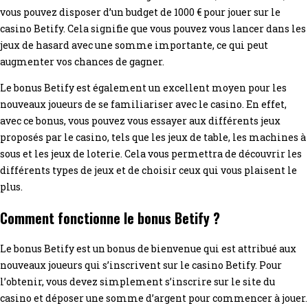
vous pouvez disposer d’un budget de 1000 € pour jouer sur le
casino Betify. Cela signifie que vous pouvez vous lancer dans les
jeux de hasard avec une somme importante, ce qui peut
augmenter vos chances de gagner.
Le bonus Betify est également un excellent moyen pour les
nouveaux joueurs de se familiariser avec le casino. En effet,
avec ce bonus, vous pouvez vous essayer aux différents jeux
proposés par le casino, tels que les jeux de table, les machines à
sous et les jeux de loterie. Cela vous permettra de découvrir les
différents types de jeux et de choisir ceux qui vous plaisent le
plus.
Comment fonctionne le bonus Betify ?
Le bonus Betify est un bonus de bienvenue qui est attribué aux
nouveaux joueurs qui s’inscrivent sur le casino Betify. Pour
l’obtenir, vous devez simplement s’inscrire sur le site du
casino et déposer une somme d’argent pour commencer à jouer.