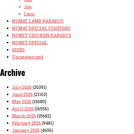
Jug
Lassi
NI’MAT LAMB KARAHI’S
NI’MAT SPECIAL STARTERS
NI’MET CHICKEN KARAHI’S
NI’MET SPECIAL
SIDES
Uncategorized
Archive
July 2026
(20391)
June 2026
(21103)
May 2026
(15680)
April 2026
(16556)
March 2026
(15682)
February 2026
(9481)
January 2026
(4656)