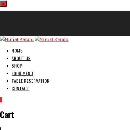
x
812324567
info@nimatkarahi.webtecservices.co.uk
London E7 9HA, United Kingdom
HOME
ABOUT US
SHOP
FOOD MENU
TABLE RESERVATION
CONTACT
0
Cart
|