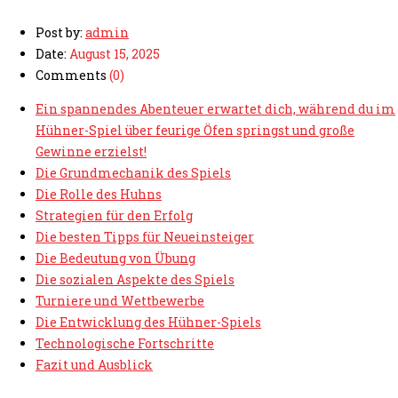
Post by:
admin
Date:
August 15, 2025
Comments
(0)
Ein spannendes Abenteuer erwartet dich, während du im
Hühner-Spiel über feurige Öfen springst und große
Gewinne erzielst!
Die Grundmechanik des Spiels
Die Rolle des Huhns
Strategien für den Erfolg
Die besten Tipps für Neueinsteiger
Die Bedeutung von Übung
Die sozialen Aspekte des Spiels
Turniere und Wettbewerbe
Die Entwicklung des Hühner-Spiels
Technologische Fortschritte
Fazit und Ausblick