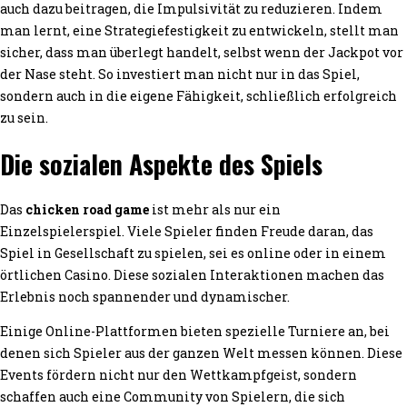
auch dazu beitragen, die Impulsivität zu reduzieren. Indem
man lernt, eine Strategiefestigkeit zu entwickeln, stellt man
sicher, dass man überlegt handelt, selbst wenn der Jackpot vor
der Nase steht. So investiert man nicht nur in das Spiel,
sondern auch in die eigene Fähigkeit, schließlich erfolgreich
zu sein.
Die sozialen Aspekte des Spiels
Das
chicken road game
ist mehr als nur ein
Einzelspielerspiel. Viele Spieler finden Freude daran, das
Spiel in Gesellschaft zu spielen, sei es online oder in einem
örtlichen Casino. Diese sozialen Interaktionen machen das
Erlebnis noch spannender und dynamischer.
Einige Online-Plattformen bieten spezielle Turniere an, bei
denen sich Spieler aus der ganzen Welt messen können. Diese
Events fördern nicht nur den Wettkampfgeist, sondern
schaffen auch eine Community von Spielern, die sich