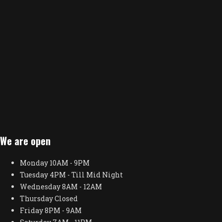
We are open
Monday
10AM - 9PM
Tuesday
4PM - Till Mid Night
Wednesday
8AM - 12AM
Thursday
Closed
Friday
8PM - 9AM