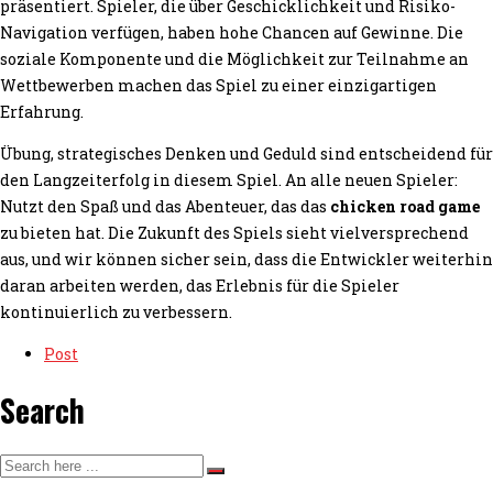
präsentiert. Spieler, die über Geschicklichkeit und Risiko-
Navigation verfügen, haben hohe Chancen auf Gewinne. Die
soziale Komponente und die Möglichkeit zur Teilnahme an
Wettbewerben machen das Spiel zu einer einzigartigen
Erfahrung.
Übung, strategisches Denken und Geduld sind entscheidend für
den Langzeiterfolg in diesem Spiel. An alle neuen Spieler:
Nutzt den Spaß und das Abenteuer, das das
chicken road game
zu bieten hat. Die Zukunft des Spiels sieht vielversprechend
aus, und wir können sicher sein, dass die Entwickler weiterhin
daran arbeiten werden, das Erlebnis für die Spieler
kontinuierlich zu verbessern.
Post
Search