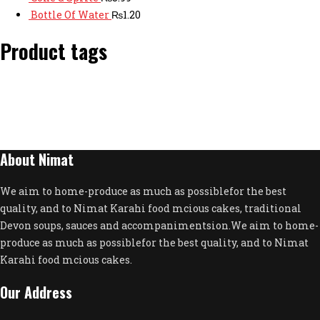
Bottle Of Water
₨
1.20
Product tags
About Nimat
We aim to home-produce as much as possiblefor the best
quality, and to Nimat Karahi food mcious cakes, traditional
Devon soups, sauces and accompanimentsion.We aim to home-
produce as much as possiblefor the best quality, and to Nimat
Karahi food mcious cakes.
Our Address