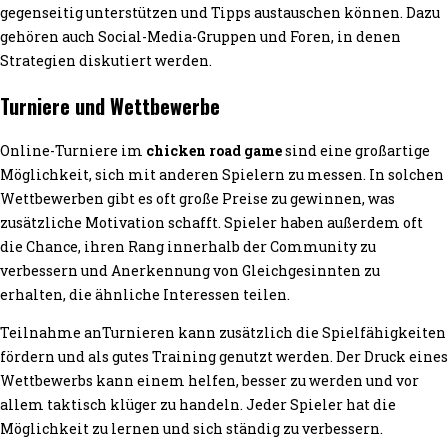
gegenseitig unterstützen und Tipps austauschen können. Dazu
gehören auch Social-Media-Gruppen und Foren, in denen
Strategien diskutiert werden.
Turniere und Wettbewerbe
Online-Turniere im
chicken road game
sind eine großartige
Möglichkeit, sich mit anderen Spielern zu messen. In solchen
Wettbewerben gibt es oft große Preise zu gewinnen, was
zusätzliche Motivation schafft. Spieler haben außerdem oft
die Chance, ihren Rang innerhalb der Community zu
verbessern und Anerkennung von Gleichgesinnten zu
erhalten, die ähnliche Interessen teilen.
Teilnahme anTurnieren kann zusätzlich die Spielfähigkeiten
fördern und als gutes Training genutzt werden. Der Druck eines
Wettbewerbs kann einem helfen, besser zu werden und vor
allem taktisch klüger zu handeln. Jeder Spieler hat die
Möglichkeit zu lernen und sich ständig zu verbessern.