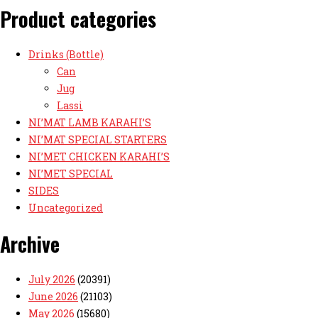
Product categories
Drinks (Bottle)
Can
Jug
Lassi
NI’MAT LAMB KARAHI’S
NI’MAT SPECIAL STARTERS
NI’MET CHICKEN KARAHI’S
NI’MET SPECIAL
SIDES
Uncategorized
Archive
July 2026
(20391)
June 2026
(21103)
May 2026
(15680)