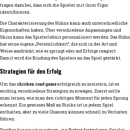
tragen dazu bei, dass sich die Spieler mit ihrer Figur
identifizieren.
Die Charakterisierung des Huhns kann auch unterschiedliche
Eigenschaften haben. Über verschiedene Anpassungen und
Skins kann das Spielerlebnis personalisiert werden. Das Huhn
hat seine eigene „Persönlichkeit“, die sich in der Art und
Weise ausdrückt, wie es springt oder auf Erfolge reagiert.
Damit wird die Bindung des Spielers an das Spiel gestärkt.
Strategien für den Erfolg
Um das
chicken road game
erfolgreich zu meistern, ist es
wichtig, verschiedene Strategien zu erwägen. Zuerst sollte
man lernen, wie man den richtigen Moment für jeden Sprung
erkennt. Ein gewisses Maß an Risiko ist in jedem Spiel
enthalten, aber zu viele Chancen können schnell zu Verlusten
führen.
Darüber hinaus ist es ratsam, ein Budget festzulegen. Spieler