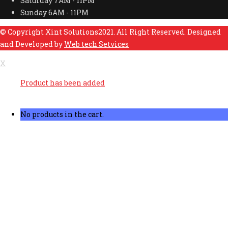
Saturday
7AM - 11PM
Sunday
6AM - 11PM
© Copyright Xint Solutions2021. All Right Reserved. Designed
and Developed by
Web tech Setvices
X
Product has been added
No products in the cart.