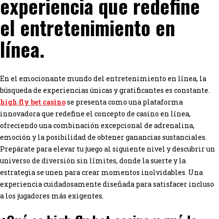
experiencia que redefine
el entretenimiento en
línea.
En el emocionante mundo del entretenimiento en línea, la
búsqueda de experiencias únicas y gratificantes es constante.
high fly bet casino
se presenta como una plataforma
innovadora que redefine el concepto de casino en línea,
ofreciendo una combinación excepcional de adrenalina,
emoción y la posibilidad de obtener ganancias sustanciales.
Prepárate para elevar tu juego al siguiente nivel y descubrir un
universo de diversión sin límites, donde la suerte y la
estrategia se unen para crear momentos inolvidables. Una
experiencia cuidadosamente diseñada para satisfacer incluso
a los jugadores más exigentes.