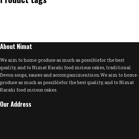
About Nimat
We aim to home-produce as much as possiblefor the best
quality, and to Nimat Karahi food mcious cakes, traditional
Devon soups, sauces and accompanimentsion.We aim to home-
produce as much as possiblefor the best quality, and to Nimat
Karahi food mcious cakes.
Our Address