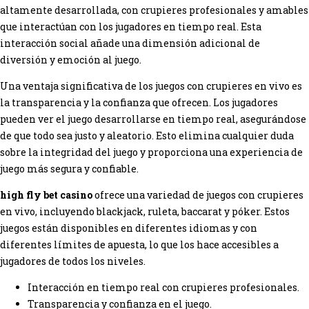
altamente desarrollada, con crupieres profesionales y amables
que interactúan con los jugadores en tiempo real. Esta
interacción social añade una dimensión adicional de
diversión y emoción al juego.
Una ventaja significativa de los juegos con crupieres en vivo es
la transparencia y la confianza que ofrecen. Los jugadores
pueden ver el juego desarrollarse en tiempo real, asegurándose
de que todo sea justo y aleatorio. Esto elimina cualquier duda
sobre la integridad del juego y proporciona una experiencia de
juego más segura y confiable.
high fly bet casino
ofrece una variedad de juegos con crupieres
en vivo, incluyendo blackjack, ruleta, baccarat y póker. Estos
juegos están disponibles en diferentes idiomas y con
diferentes límites de apuesta, lo que los hace accesibles a
jugadores de todos los niveles.
Interacción en tiempo real con crupieres profesionales.
Transparencia y confianza en el juego.