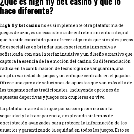
¿Qué es high fly bet casino y qué lo
hace diferente?
high fly bet casino
no es simplemente otra plataforma de
juegos de azar; es un ecosistema de entretenimiento integral
que ha sido concebido para ofrecer algo más que simples juegos.
Se especializa en brindar una experiencia inmersiva y
sofisticada, con una interfaz intuitiva y un diseño atractivo que
captura la esencia de la emoción del casino. Su diferenciación
radica en la combinación de tecnología de vanguardia, una
amplia variedad de juegos y un enfoque centrado en el jugador.
Ofrece una gama de soluciones de apuestas que van más allá de
las tragamonedas tradicionales, incluyendo opciones de
apuestas deportivas y juegos con crupieres en vivo.
La plataforma se distingue por su compromiso con la
seguridad y la transparencia, empleando sistemas de
encriptación avanzados para proteger la información de los
usuarios y garantizando la equidad en todos los juegos. Esto se