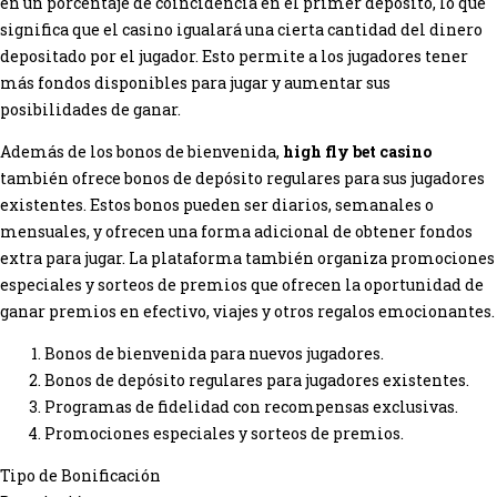
en un porcentaje de coincidencia en el primer depósito, lo que
significa que el casino igualará una cierta cantidad del dinero
depositado por el jugador. Esto permite a los jugadores tener
más fondos disponibles para jugar y aumentar sus
posibilidades de ganar.
Además de los bonos de bienvenida,
high fly bet casino
también ofrece bonos de depósito regulares para sus jugadores
existentes. Estos bonos pueden ser diarios, semanales o
mensuales, y ofrecen una forma adicional de obtener fondos
extra para jugar. La plataforma también organiza promociones
especiales y sorteos de premios que ofrecen la oportunidad de
ganar premios en efectivo, viajes y otros regalos emocionantes.
Bonos de bienvenida para nuevos jugadores.
Bonos de depósito regulares para jugadores existentes.
Programas de fidelidad con recompensas exclusivas.
Promociones especiales y sorteos de premios.
Tipo de Bonificación