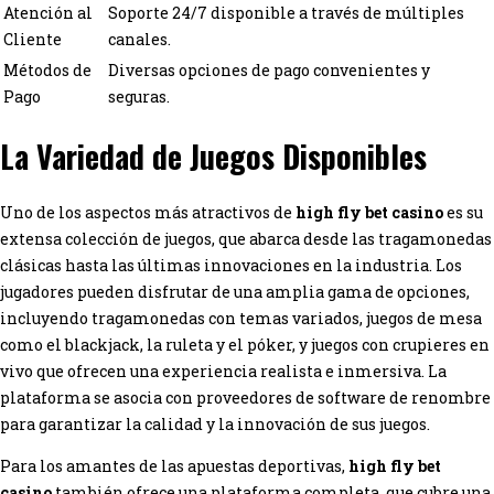
Atención al
Soporte 24/7 disponible a través de múltiples
Cliente
canales.
Métodos de
Diversas opciones de pago convenientes y
Pago
seguras.
La Variedad de Juegos Disponibles
Uno de los aspectos más atractivos de
high fly bet casino
es su
extensa colección de juegos, que abarca desde las tragamonedas
clásicas hasta las últimas innovaciones en la industria. Los
jugadores pueden disfrutar de una amplia gama de opciones,
incluyendo tragamonedas con temas variados, juegos de mesa
como el blackjack, la ruleta y el póker, y juegos con crupieres en
vivo que ofrecen una experiencia realista e inmersiva. La
plataforma se asocia con proveedores de software de renombre
para garantizar la calidad y la innovación de sus juegos.
Para los amantes de las apuestas deportivas,
high fly bet
casino
también ofrece una plataforma completa, que cubre una