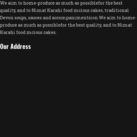
We aim to home-produce as much as possiblefor the best
quality, and to Nimat Karahi food mcious cakes, traditional
Devon soups, sauces and accompanimentsion.We aim to home-
produce as much as possiblefor the best quality, and to Nimat
Karahi food mcious cakes.
Our Address