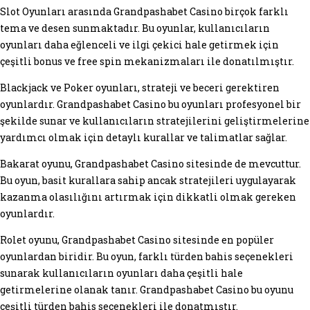
Slot Oyunları arasında Grandpashabet Casino birçok farklı
tema ve desen sunmaktadır. Bu oyunlar, kullanıcıların
oyunları daha eğlenceli ve ilgi çekici hale getirmek için
çeşitli bonus ve free spin mekanizmaları ile donatılmıştır.
Blackjack ve Poker oyunları, strateji ve beceri gerektiren
oyunlardır. Grandpashabet Casino bu oyunları profesyonel bir
şekilde sunar ve kullanıcıların stratejilerini geliştirmelerine
yardımcı olmak için detaylı kurallar ve talimatlar sağlar.
Bakarat oyunu, Grandpashabet Casino sitesinde de mevcuttur.
Bu oyun, basit kurallara sahip ancak stratejileri uygulayarak
kazanma olasılığını artırmak için dikkatli olmak gereken
oyunlardır.
Rolet oyunu, Grandpashabet Casino sitesinde en popüler
oyunlardan biridir. Bu oyun, farklı türden bahis seçenekleri
sunarak kullanıcıların oyunları daha çeşitli hale
getirmelerine olanak tanır. Grandpashabet Casino bu oyunu
çeşitli türden bahis seçenekleri ile donatmıştır.