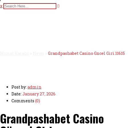
x
Grandpashabet Casino
Gncel Giri.11615
Nimat Karahi
>
News
>
Grandpashabet Casino Gncel Giri.11615
Post by:
admin
Date:
January 27, 2026
Comments
(0)
Grandpashabet Casino