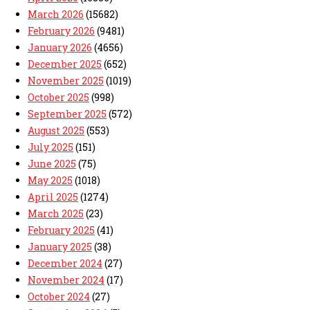
March 2026
(15682)
February 2026
(9481)
January 2026
(4656)
December 2025
(652)
November 2025
(1019)
October 2025
(998)
September 2025
(572)
August 2025
(553)
July 2025
(151)
June 2025
(75)
May 2025
(1018)
April 2025
(1274)
March 2025
(23)
February 2025
(41)
January 2025
(38)
December 2024
(27)
November 2024
(17)
October 2024
(27)