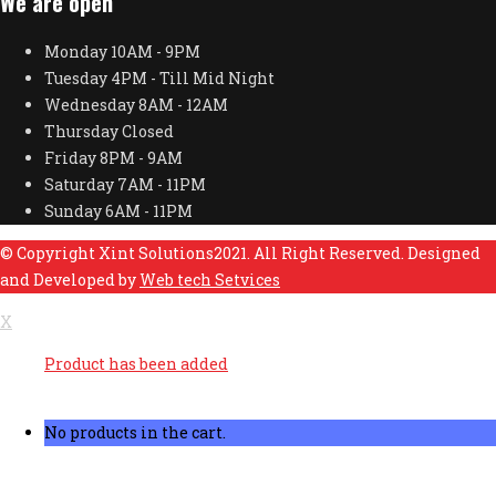
We are open
Monday
10AM - 9PM
Tuesday
4PM - Till Mid Night
Wednesday
8AM - 12AM
Thursday
Closed
Friday
8PM - 9AM
Saturday
7AM - 11PM
Sunday
6AM - 11PM
© Copyright Xint Solutions2021. All Right Reserved. Designed
and Developed by
Web tech Setvices
X
Product has been added
No products in the cart.