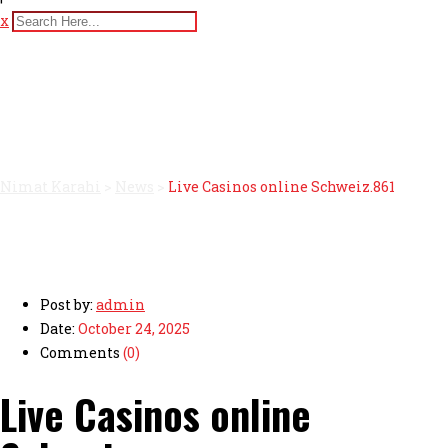
x
Live Casinos online
Schweiz.861
Nimat Karahi
>
News
>
Live Casinos online Schweiz.861
Post by:
admin
Date:
October 24, 2025
Comments
(0)
Live Casinos online