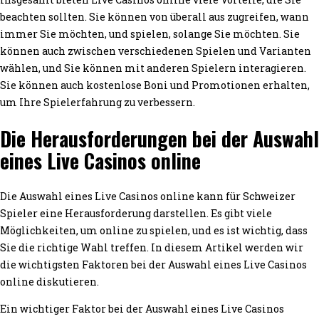
beachten sollten. Sie können von überall aus zugreifen, wann
immer Sie möchten, und spielen, solange Sie möchten. Sie
können auch zwischen verschiedenen Spielen und Varianten
wählen, und Sie können mit anderen Spielern interagieren.
Sie können auch kostenlose Boni und Promotionen erhalten,
um Ihre Spielerfahrung zu verbessern.
Die Herausforderungen bei der Auswahl
eines Live Casinos online
Die Auswahl eines Live Casinos online kann für Schweizer
Spieler eine Herausforderung darstellen. Es gibt viele
Möglichkeiten, um online zu spielen, und es ist wichtig, dass
Sie die richtige Wahl treffen. In diesem Artikel werden wir
die wichtigsten Faktoren bei der Auswahl eines Live Casinos
online diskutieren.
Ein wichtiger Faktor bei der Auswahl eines Live Casinos