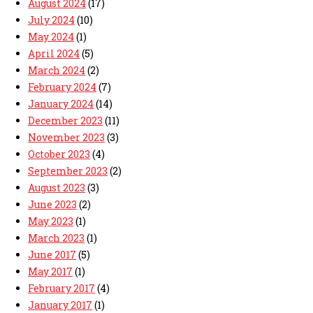
August 2024
(17)
July 2024
(10)
May 2024
(1)
April 2024
(5)
March 2024
(2)
February 2024
(7)
January 2024
(14)
December 2023
(11)
November 2023
(3)
October 2023
(4)
September 2023
(2)
August 2023
(3)
June 2023
(2)
May 2023
(1)
March 2023
(1)
June 2017
(5)
May 2017
(1)
February 2017
(4)
January 2017
(1)