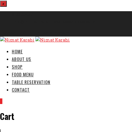
x
812324567
info@nimatkarahi.webtecservices.co.uk
London E7 9HA, United Kingdom
HOME
ABOUT US
SHOP
FOOD MENU
TABLE RESERVATION
CONTACT
0
Cart
|