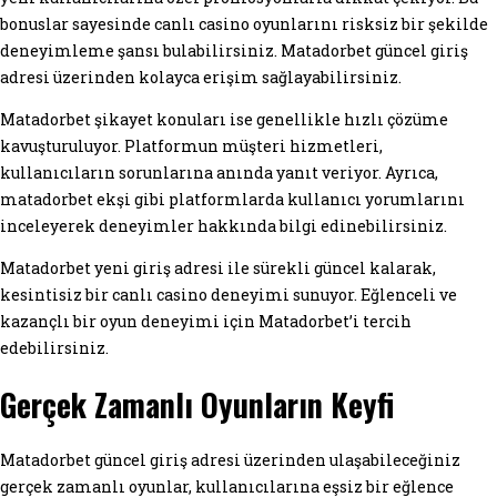
bonuslar sayesinde canlı casino oyunlarını risksiz bir şekilde
deneyimleme şansı bulabilirsiniz. Matadorbet güncel giriş
adresi üzerinden kolayca erişim sağlayabilirsiniz.
Matadorbet şikayet konuları ise genellikle hızlı çözüme
kavuşturuluyor. Platformun müşteri hizmetleri,
kullanıcıların sorunlarına anında yanıt veriyor. Ayrıca,
matadorbet ekşi gibi platformlarda kullanıcı yorumlarını
inceleyerek deneyimler hakkında bilgi edinebilirsiniz.
Matadorbet yeni giriş adresi ile sürekli güncel kalarak,
kesintisiz bir canlı casino deneyimi sunuyor. Eğlenceli ve
kazançlı bir oyun deneyimi için Matadorbet’i tercih
edebilirsiniz.
Gerçek Zamanlı Oyunların Keyfi
Matadorbet güncel giriş adresi üzerinden ulaşabileceğiniz
gerçek zamanlı oyunlar, kullanıcılarına eşsiz bir eğlence