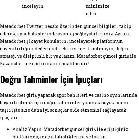
inceleyin.
minimize
edin.
Matadorbet Twitter hesabı üzerinden güncel bilgileri takip
ederek, spor bahislerinde avantaj sağlayabilirsiniz. Ayrıca,
Matadorbet şikayet konularını inceleyerek platformun
güvenilirliğini değerlendirebilirsiniz. Unutmayın, doğru
strateji ve disiplinli bir yaklaşım, Matadorbet güncel giriş ile
kazançlarınızı artırmanın anahtarıdır!
Doğru Tahminler İçin İpuçları
Matadorbet giriş yaparak spor bahisleri ve casino oyunlarında
başarılı olmak için doğru tahminler yapmak büyük önem
taşır. İşte size daha iyi sonuçlar elde etmenizi sağlayacak
ipuçları:
Analiz Yapın: Matadorbet güncel giriş ile eriştiğiniz
platformda, maç istatistiklerini ve takım