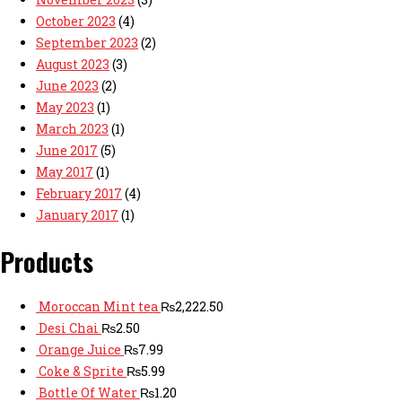
October 2023
(4)
September 2023
(2)
August 2023
(3)
June 2023
(2)
May 2023
(1)
March 2023
(1)
June 2017
(5)
May 2017
(1)
February 2017
(4)
January 2017
(1)
Products
Moroccan Mint tea
₨
2,222.50
Desi Chai
₨
2.50
Orange Juice
₨
7.99
Coke & Sprite
₨
5.99
Bottle Of Water
₨
1.20