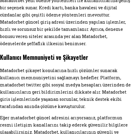
Matadorbet yeni ödeme yöntemleri ile kullanıcılarına geniş
bir seçenek sunar. Kredi kartı, banka havalesi ve dijital
cüzdanlar gibi çeşitli ödeme yöntemleri mevcuttur.
Matadorbet güncel giriş adresi üzerinden yapılan işlemler,
hızlı ve sorunsuz bir şekilde tamamlanır. Ayrıca, deneme
bonusu veren siteler arasında yer alan Matadorbet,
ödemelerde şeffaflık ilkesini benimser.
Kullanıcı Memnuniyeti ve Şikayetler
Matadorbet şikayet konularına hızlı çözümler sunarak
kullanıcı memnuniyetini sağlamayı hedefler. Platform,
matadorbet twitter gibi sosyal medya hesapları üzerinden de
kullanıcıların geri bildirimlerini dikkate alır. Matadorbet
giris işlemlerinde yaşanan sorunlar, teknik destek ekibi
tarafından anında çözüme kavuşturulur.
Eğer matadorbet güncel adresini arıyorsanız, platformun
resmi iletişim kanallarını takip ederek güvenilir bilgilere
ulaşabilirsiniz. Matadorbet, kullanıcılarının güvenli ve