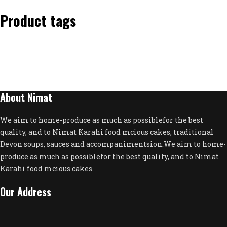
Product tags
About Nimat
We aim to home-produce as much as possiblefor the best
quality, and to Nimat Karahi food mcious cakes, traditional
Devon soups, sauces and accompanimentsion.We aim to home-
produce as much as possiblefor the best quality, and to Nimat
Karahi food mcious cakes.
Our Address