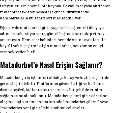
isteyenler için önemli bir kaynak. Sosyal medyada aktif olan
matadorbet twitter hesabı ise güncel duyurular ve
kampanyalarla kullanıcıları bilgilendiriyor.
Eğer siz de matadorbet giris yaparak bu eğlenceli dünyaya
adım atmak istiyorsanız, güncel bağlantıları takip etmeyi
unutmayın. Hem spor bahisleri hem de casino oyunları ile
keyifli vakit geçirmek için matadorbet, her zaman en iyi
seçeneklerden biri!
Matadorbet’e Nasıl Erişim Sağlanır?
Matadorbet giriş işlemleri oldukça kolay ve hızlı bir şekilde
gerçekleştirilebilir. Platformun güvenilirliği ve kullanıcı
dostu arayüzü, kullanıcıların sorunsuz bir şekilde erişim
sağlamasına olanak tanır. Matadorbet güncel giriş adresine
ulaşmak için arama motorlarında “matadorbet güncel” veya
“matadorbet yeni giriş” gibi anahtar kelimeleri