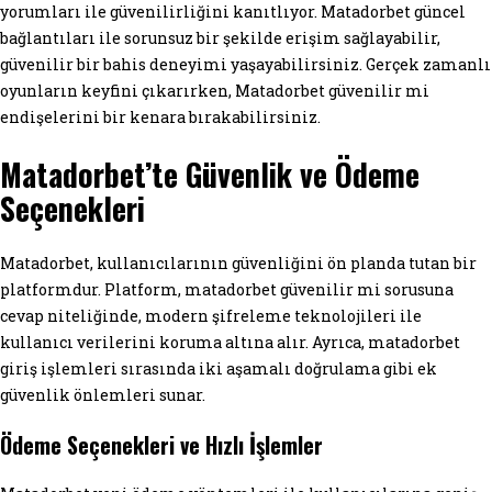
yorumları ile güvenilirliğini kanıtlıyor. Matadorbet güncel
bağlantıları ile sorunsuz bir şekilde erişim sağlayabilir,
güvenilir bir bahis deneyimi yaşayabilirsiniz. Gerçek zamanlı
oyunların keyfini çıkarırken, Matadorbet güvenilir mi
endişelerini bir kenara bırakabilirsiniz.
Matadorbet’te Güvenlik ve Ödeme
Seçenekleri
Matadorbet, kullanıcılarının güvenliğini ön planda tutan bir
platformdur. Platform, matadorbet güvenilir mi sorusuna
cevap niteliğinde, modern şifreleme teknolojileri ile
kullanıcı verilerini koruma altına alır. Ayrıca, matadorbet
giriş işlemleri sırasında iki aşamalı doğrulama gibi ek
güvenlik önlemleri sunar.
Ödeme Seçenekleri ve Hızlı İşlemler