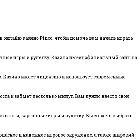
 в онлайн-казино Pinco, чтобы помочь вам начать играть
очные игры и рулетку. Казино имеет официальный сайт, на
но. Казино имеет лицензию и использует современные
роста и займет несколько минут. Вам нужно ввести свои
ая слоты, карточные игры и рулетку. Вы можете выбрать
езопасное и надежное игровое окружение, а также широкий