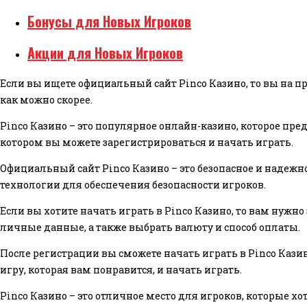
Бонусы для Новых Игроков
Акции для Новых Игроков
Если вы ищете официальный сайт Pinco Казино, то вы на п
как можно скорее.
Pinco Казино – это популярное онлайн-казино, которое пр
котором вы можете зарегистрироваться и начать играть.
Официальный сайт Pinco Казино – это безопасное и надежн
технологии для обеспечения безопасности игроков.
Если вы хотите начать играть в Pinco Казино, то вам нужн
личные данные, а также выбрать валюту и способ оплаты.
После регистрации вы сможете начать играть в Pinco Кази
игру, которая вам понравится, и начать играть.
Pinco Казино – это отличное место для игроков, которые х