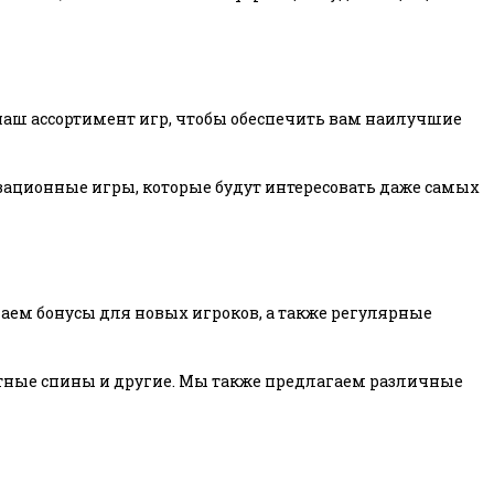
наш ассортимент игр, чтобы обеспечить вам наилучшие
нновационные игры, которые будут интересовать даже самых
аем бонусы для новых игроков, а также регулярные
атные спины и другие. Мы также предлагаем различные