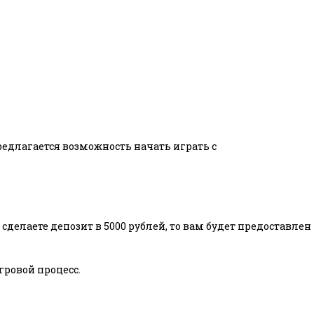
редлагается возможность начать играть с
 сделаете депозит в 5000 рублей, то вам будет предоставлен
гровой процесс.