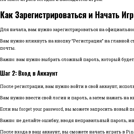
Как Зарегистрироваться и Начать Игр
Для начала, вам нужно зарегистрироваться на официальном 
Вам нужно кликнуть на кнопку “Регистрация” на главной с
почты.
Важно: вам нужно выбрать сложный пароль, который будет 
Шаг 2: Вход в Аккаунт
После регистрации, вам нужно войти в свой аккаунт, испо
Вам нужно ввести свой логин и пароль, а затем нажать на к
Если вы forget your password, вы можете запросить новый п
Важно: не делайте ошибку, вводя неправильный пароль, и
После входа в ваш аккаунт, вы сможете начать играть в Pin