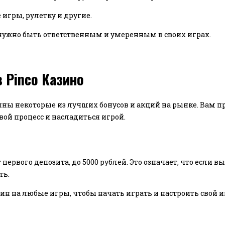
игры, рулетку и другие.
м нужно быть ответственным и умеренным в своих играх.
 Pinco Казино
упны некоторые из лучших бонусов и акций на рынке. Вам п
ой процесс и насладиться игрой.
первого депозита, до 5000 рублей. Это означает, что если вы
ть.
ин на любые игры, чтобы начать играть и настроить свой и