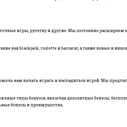
рточные игры, рулетку и другие. Мы постоянно расширяем 
кие как blackjack, roulette и baccarat, а также новые и и
омочь вам начать играть и насладиться игрой. Мы предлаг
личные типы бонусов, включая депозитные бонусы, беспл
ьные бонусы и преимущества.