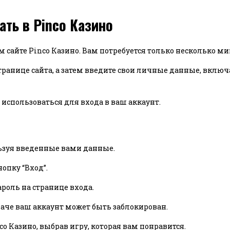
ать в Pinco Казино
сайте Pinco Казино. Вам потребуется только несколько мин
транице сайта, а затем введите свои личные данные, вклю
использоваться для входа в ваш аккаунт.
льзуя введенные вами данные.
нопку “Вход”.
ароль на странице входа.
наче ваш аккаунт может быть заблокирован.
co Казино, выбрав игру, которая вам понравится.