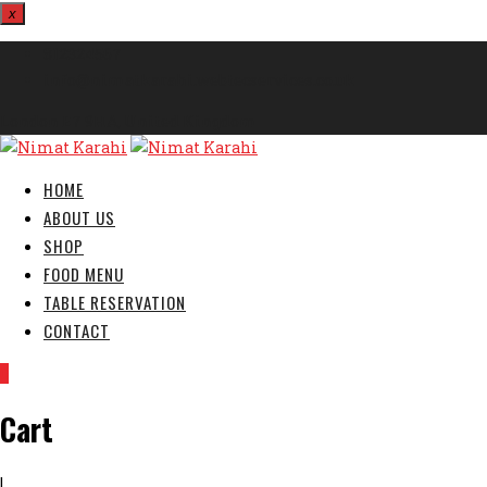
x
812324567
info@nimatkarahi.webtecservices.co.uk
London E7 9HA, United Kingdom
HOME
ABOUT US
SHOP
FOOD MENU
TABLE RESERVATION
CONTACT
0
Cart
|