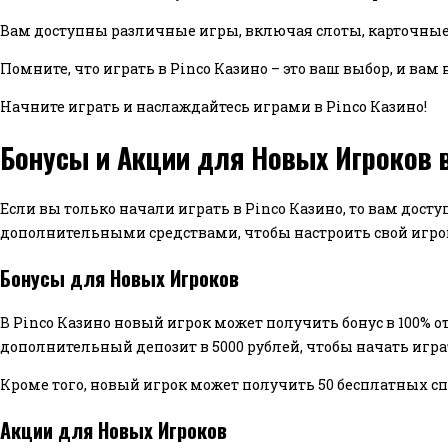
Вам доступны различные игры, включая слоты, карточные 
Помните, что играть в Pinco Казино – это ваш выбор, и ва
Начните играть и наслаждайтесь играми в Pinco Казино!
Бонусы и Акции для Новых Игроков в
Если вы только начали играть в Pinco Казино, то вам дост
дополнительными средствами, чтобы настроить свой игров
Бонусы для Новых Игроков
В Pinco Казино новый игрок может получить бонус в 100% от 
дополнительный депозит в 5000 рублей, чтобы начать игра
Кроме того, новый игрок может получить 50 бесплатных сп
Акции для Новых Игроков