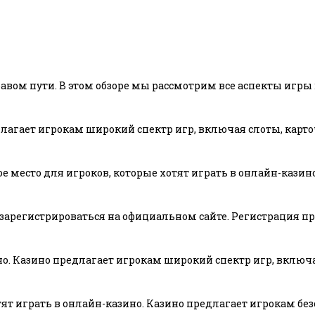
равом пути. В этом обзоре мы рассмотрим все аспекты игры
едлагает игрокам широкий спектр игр, включая слоты, карт
ое место для игроков, которые хотят играть в онлайн-кази
о зарегистрироваться на официальном сайте. Регистрация п
но. Казино предлагает игрокам широкий спектр игр, включ
отят играть в онлайн-казино. Казино предлагает игрокам б