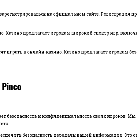
о зарегистрироваться на официальном сайте. Регистрация п
но. Казино предлагает игрокам широкий спектр игр, включ
отят играть в онлайн-казино. Казино предлагает игрокам б
 Pinco
ивает безопасность и конфиденциальность своих игроков. 
ета.
еспечить безопасность передачи вашей информации. Это о