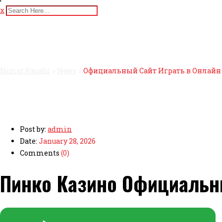
x
Официальный Сайт Играть
Nimat Karahi
>
News
>
Официальный Сайт Играть в Онлайн 
Post by:
admin
Date:
January 28, 2026
Comments
(0)
Пинко Казино Официальны