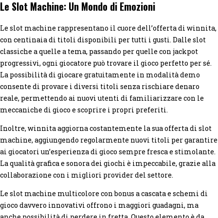
Le Slot Machine: Un Mondo di Emozioni
Le slot machine rappresentano il cuore dell’offerta di winnita,
con centinaia di titoli disponibili per tutti i gusti. Dalle slot
classiche a quelle a tema, passando per quelle con jackpot
progressivi, ogni giocatore può trovare il gioco perfetto per sé.
La possibilità di giocare gratuitamente in modalità demo
consente di provare i diversi titoli senza rischiare denaro
reale, permettendo ai nuovi utenti di familiarizzare con le
meccaniche di gioco e scoprire i propri preferiti.
Inoltre, winnita aggiorna costantemente la sua offerta di slot
machine, aggiungendo regolarmente nuovi titoli per garantire
ai giocatori un’esperienza di gioco sempre fresca e stimolante.
La qualità grafica e sonora dei giochi è impeccabile, grazie alla
collaborazione con i migliori provider del settore.
Le slot machine multicolore con bonus a cascata e schemi di
gioco davvero innovativi offrono i maggiori guadagni, ma
anche possibilità di perdere in fretta. Questo elemento è da