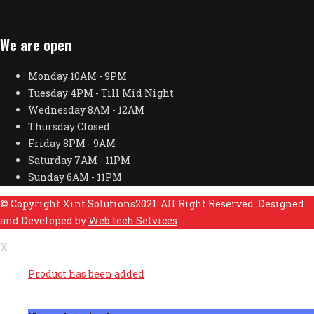
We are open
Monday
10AM - 9PM
Tuesday
4PM - Till Mid Night
Wednesday
8AM - 12AM
Thursday
Closed
Friday
8PM - 9AM
Saturday
7AM - 11PM
Sunday
6AM - 11PM
© Copyright Xint Solutions2021. All Right Reserved. Designed
and Developed by
Web tech Setvices
X
Product has been added