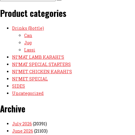
Product categories
Drinks (Bottle)
Can
Jug
Lassi
NI’MAT LAMB KARAHI’S
NI’MAT SPECIAL STARTERS
NI’MET CHICKEN KARAHI’S
NI’MET SPECIAL
SIDES
Uncategorized
Archive
July 2026
(20391)
June 2026
(21103)