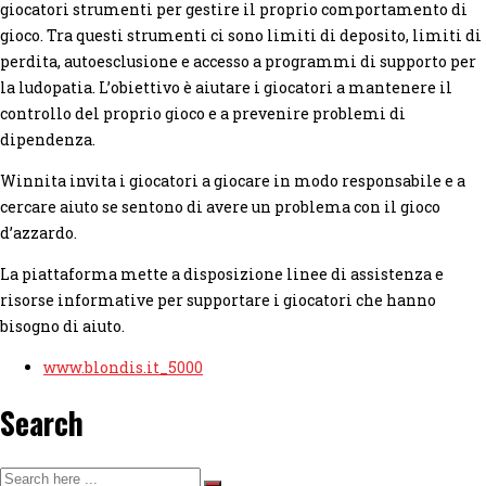
giocatori strumenti per gestire il proprio comportamento di
gioco. Tra questi strumenti ci sono limiti di deposito, limiti di
perdita, autoesclusione e accesso a programmi di supporto per
la ludopatia. L’obiettivo è aiutare i giocatori a mantenere il
controllo del proprio gioco e a prevenire problemi di
dipendenza.
Winnita invita i giocatori a giocare in modo responsabile e a
cercare aiuto se sentono di avere un problema con il gioco
d’azzardo.
La piattaforma mette a disposizione linee di assistenza e
risorse informative per supportare i giocatori che hanno
bisogno di aiuto.
www.blondis.it_5000
Search