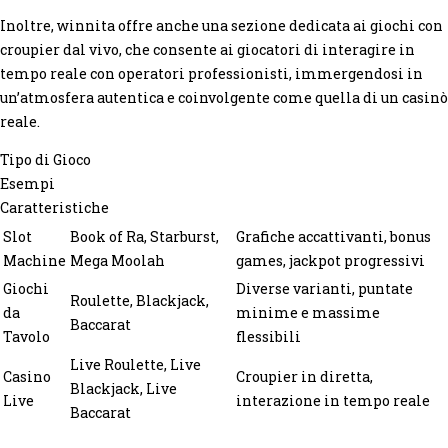
Inoltre, winnita offre anche una sezione dedicata ai giochi con
croupier dal vivo, che consente ai giocatori di interagire in
tempo reale con operatori professionisti, immergendosi in
un’atmosfera autentica e coinvolgente come quella di un casinò
reale.
Tipo di Gioco
Esempi
Caratteristiche
Slot
Book of Ra, Starburst,
Grafiche accattivanti, bonus
Machine
Mega Moolah
games, jackpot progressivi
Giochi
Diverse varianti, puntate
Roulette, Blackjack,
da
minime e massime
Baccarat
Tavolo
flessibili
Live Roulette, Live
Casino
Croupier in diretta,
Blackjack, Live
Live
interazione in tempo reale
Baccarat