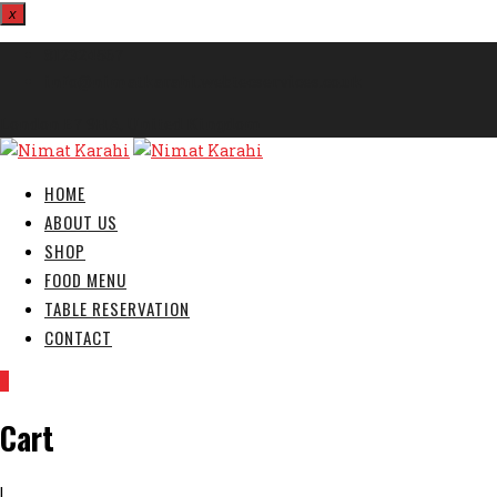
x
812324567
info@nimatkarahi.webtecservices.co.uk
London E7 9HA, United Kingdom
HOME
ABOUT US
SHOP
FOOD MENU
TABLE RESERVATION
CONTACT
0
Cart
|