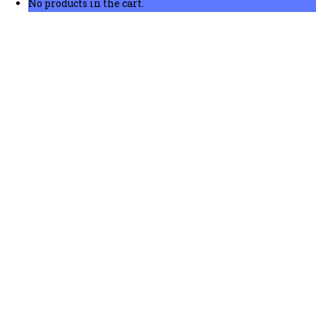
No products in the cart.