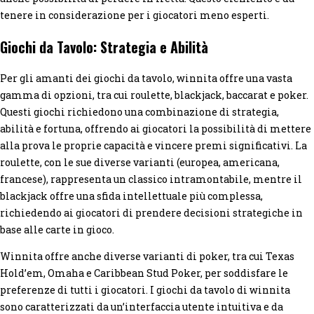
tenere in considerazione per i giocatori meno esperti.
Giochi da Tavolo: Strategia e Abilità
Per gli amanti dei giochi da tavolo, winnita offre una vasta
gamma di opzioni, tra cui roulette, blackjack, baccarat e poker.
Questi giochi richiedono una combinazione di strategia,
abilità e fortuna, offrendo ai giocatori la possibilità di mettere
alla prova le proprie capacità e vincere premi significativi. La
roulette, con le sue diverse varianti (europea, americana,
francese), rappresenta un classico intramontabile, mentre il
blackjack offre una sfida intellettuale più complessa,
richiedendo ai giocatori di prendere decisioni strategiche in
base alle carte in gioco.
Winnita offre anche diverse varianti di poker, tra cui Texas
Hold’em, Omaha e Caribbean Stud Poker, per soddisfare le
preferenze di tutti i giocatori. I giochi da tavolo di winnita
sono caratterizzati da un’interfaccia utente intuitiva e da