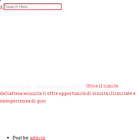
x
Oltre il limite dellattesa
winnita ti offre opportunità
di vincita illimitate e
unesperienza di gioc
Nimat Karahi
>
www.blondis.it_5000
>
Oltre il limite
dellattesa winnita ti offre opportunità di vincita illimitate e
unesperienza di gioc
Post by:
admin