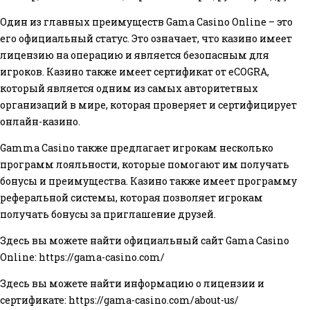
Один из главных преимуществ Gama Casino Online – это
его официальный статус. Это означает, что казино имеет
лицензию на операцию и является безопасным для
игроков. Казино также имеет сертификат от eCOGRA,
который является одним из самых авторитетных
организаций в мире, которая проверяет и сертифицирует
онлайн-казино.
Gamma Casino также предлагает игрокам несколько
программ лояльности, которые помогают им получать
бонусы и преимущества. Казино также имеет программу
реферальной системы, которая позволяет игрокам
получать бонусы за приглашение друзей.
Здесь вы можете найти официальный сайт Gama Casino
Online: https://gama-casino.com/
Здесь вы можете найти информацию о лицензии и
сертификате: https://gama-casino.com/about-us/