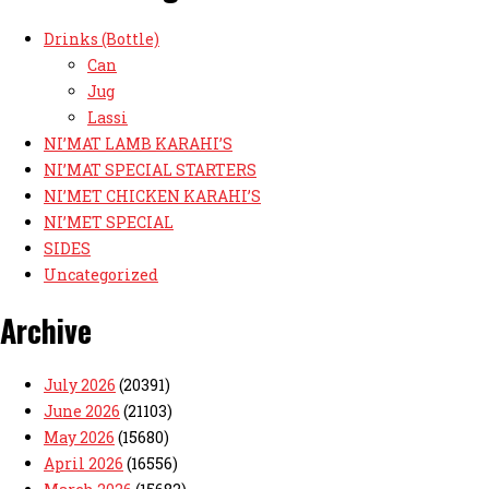
Drinks (Bottle)
Can
Jug
Lassi
NI’MAT LAMB KARAHI’S
NI’MAT SPECIAL STARTERS
NI’MET CHICKEN KARAHI’S
NI’MET SPECIAL
SIDES
Uncategorized
Archive
July 2026
(20391)
June 2026
(21103)
May 2026
(15680)
April 2026
(16556)