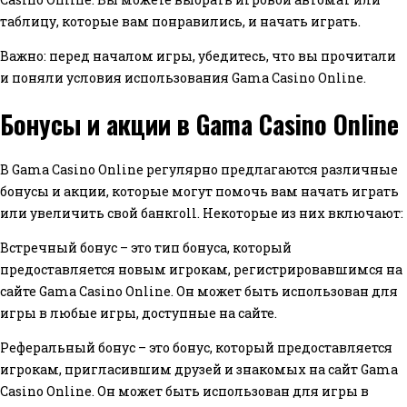
таблицу, которые вам понравились, и начать играть.
Важно: перед началом игры, убедитесь, что вы прочитали
и поняли условия использования Gama Casino Online.
Бонусы и акции в Gama Casino Online
В Gama Casino Online регулярно предлагаются различные
бонусы и акции, которые могут помочь вам начать играть
или увеличить свой банкroll. Некоторые из них включают:
Встречный бонус – это тип бонуса, который
предоставляется новым игрокам, регистрировавшимся на
сайте Gama Casino Online. Он может быть использован для
игры в любые игры, доступные на сайте.
Реферальный бонус – это бонус, который предоставляется
игрокам, пригласившим друзей и знакомых на сайт Gama
Casino Online. Он может быть использован для игры в