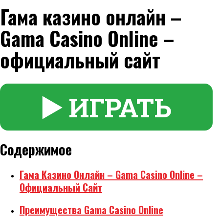
Гама казино онлайн –
Gama Casino Online –
официальный сайт
▶️ ИГРАТЬ
Содержимое
Гама Казино Онлайн – Gama Casino Online –
Официальный Сайт
Преимущества Gama Casino Online