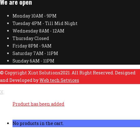
We are open
Monday
10AM - 9PM
Tuesday
4PM - Till Mid Night
Wednesday
8AM - 12AM
Thursday
Closed
Friday
8PM - 9AM
Saturday
7AM - 11PM
Sunday
6AM - 11PM
© Copyright Xint Solutions2021. All Right Reserved. Designed
and Developed by
Web tech Setvices
X
Product has been added
No products in the cart.