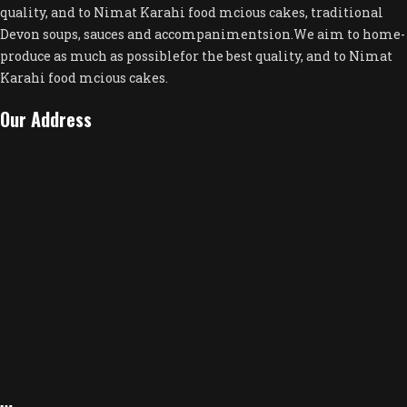
quality, and to Nimat Karahi food mcious cakes, traditional
Devon soups, sauces and accompanimentsion.We aim to home-
produce as much as possiblefor the best quality, and to Nimat
Karahi food mcious cakes.
Our Address