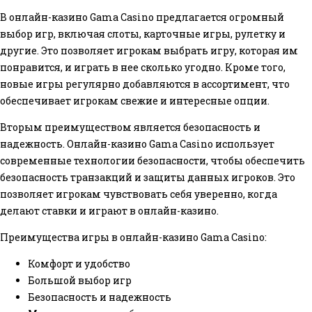
В онлайн-казино Gama Casino предлагается огромный
выбор игр, включая слоты, карточные игры, рулетку и
другие. Это позволяет игрокам выбрать игру, которая им
понравится, и играть в нее сколько угодно. Кроме того,
новые игры регулярно добавляются в ассортимент, что
обеспечивает игрокам свежие и интересные опции.
Вторым преимуществом является безопасность и
надежность. Онлайн-казино Gama Casino использует
современные технологии безопасности, чтобы обеспечить
безопасность транзакций и защиты данных игроков. Это
позволяет игрокам чувствовать себя уверенно, когда
делают ставки и играют в онлайн-казино.
Преимущества игры в онлайн-казино Gama Casino:
Комфорт и удобство
Большой выбор игр
Безопасность и надежность