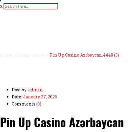
x
Pin Up Casino
Azrbaycan.4448 (3)
Nimat Karahi
>
News
>
Pin Up Casino Azrbaycan.4448 (3)
Post by:
admin
Date:
January 27, 2026
Comments
(0)
Pin Up Casino Azərbaycan