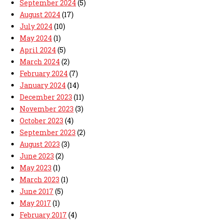
September 2024
(5)
August 2024
(17)
July 2024
(10)
May 2024
(1)
April 2024
(5)
March 2024
(2)
February 2024
(7)
January 2024
(14)
December 2023
(11)
November 2023
(3)
October 2023
(4)
September 2023
(2)
August 2023
(3)
June 2023
(2)
May 2023
(1)
March 2023
(1)
June 2017
(5)
May 2017
(1)
February 2017
(4)