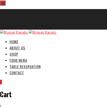
x
812324567
info@nimatkarahi.webtecservices.co.uk
London E7 9HA, United Kingdom
HOME
ABOUT US
SHOP
FOOD MENU
TABLE RESERVATION
CONTACT
0
Cart
|