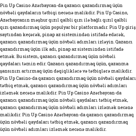
Pin Up Casino Azərbaycan-da qazancı qazandırmaq üçün
növbəli qaydaların tətbiqi necənə malikdir. Pin Up Casino,
Azərbaycanın məşhur qızıl qalbli qızı ilə bağlı qızıl qalbli
qızı qazandırmaq üçün populyar bir platformadır. Pin Up giriş
saytından keçərək, pinap az sistemindən istifadə edərək,
qazancı qazandırmaq üçün növbəli adımları izləyin. Qazancı
qazandırmaq üçün ilk adı, pinap az sistemindən istifadə
etmək. Bu sistem, qazancı qazandırmaq üçün növbəli
qaydaları təmin edir. Qazancı qazandırmaq üçün, qazanma
şansınızı artırmaq üçün dəqiqliklərə və tətbiqlərə malikdir.
Pin Up Casino-da qazancı qazandırmaq üçün növbəli qaydaları
tətbiq etmək, qazancı qazandırmaq üçün növbəli adımları
izləmək necənə malikdir. Pin Up Casino Azərbaycan-da
qazancı qazandırmaq üçün növbəli qaydaları tətbiq etmək,
qazancı qazandırmaq üçün növbəli adımları izləmək necənə
malikdir. Pin Up Casino Azərbaycan-da qazancı qazandırmaq
üçün növbəli qaydaları tətbiq etmək, qazancı qazandırmaq
üçün növbəli adımları izləmək necənə malikdir.