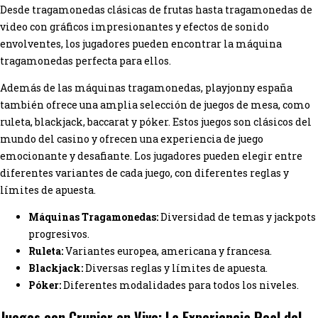
Desde tragamonedas clásicas de frutas hasta tragamonedas de
video con gráficos impresionantes y efectos de sonido
envolventes, los jugadores pueden encontrar la máquina
tragamonedas perfecta para ellos.
Además de las máquinas tragamonedas, playjonny españa
también ofrece una amplia selección de juegos de mesa, como
ruleta, blackjack, baccarat y póker. Estos juegos son clásicos del
mundo del casino y ofrecen una experiencia de juego
emocionante y desafiante. Los jugadores pueden elegir entre
diferentes variantes de cada juego, con diferentes reglas y
límites de apuesta.
Máquinas Tragamonedas:
Diversidad de temas y jackpots
progresivos.
Ruleta:
Variantes europea, americana y francesa.
Blackjack:
Diversas reglas y límites de apuesta.
Póker:
Diferentes modalidades para todos los niveles.
Juegos con Crupier en Vivo: La Experiencia Real del