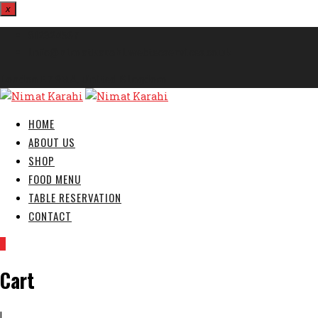
x
812324567
info@nimatkarahi.webtecservices.co.uk
London E7 9HA, United Kingdom
HOME
ABOUT US
SHOP
FOOD MENU
TABLE RESERVATION
CONTACT
0
Cart
|