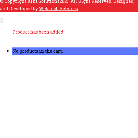
© Copyright Xint Solutions2021. All Right Reserved. Designed
and Developed by
Web tech Setvices
X
Product has been added
No products in the cart.