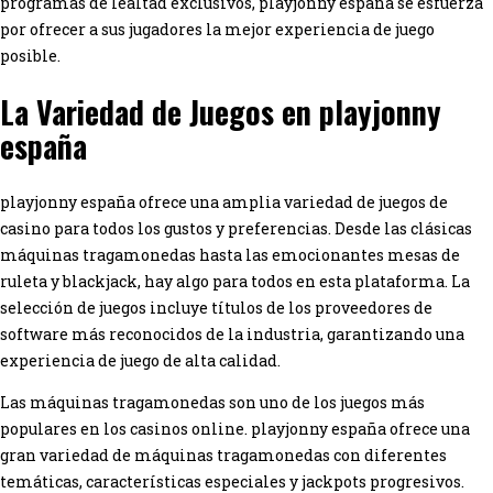
programas de lealtad exclusivos, playjonny españa se esfuerza
por ofrecer a sus jugadores la mejor experiencia de juego
posible.
La Variedad de Juegos en playjonny
españa
playjonny españa ofrece una amplia variedad de juegos de
casino para todos los gustos y preferencias. Desde las clásicas
máquinas tragamonedas hasta las emocionantes mesas de
ruleta y blackjack, hay algo para todos en esta plataforma. La
selección de juegos incluye títulos de los proveedores de
software más reconocidos de la industria, garantizando una
experiencia de juego de alta calidad.
Las máquinas tragamonedas son uno de los juegos más
populares en los casinos online. playjonny españa ofrece una
gran variedad de máquinas tragamonedas con diferentes
temáticas, características especiales y jackpots progresivos.