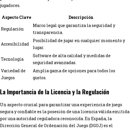
jugadores.
Aspecto Clave
Descripción
Marco legal que garantiza la seguridad y
Regulación
transparencia.
Posibilidad de jugar en cualquier momento y
Accesibilidad
lugar.
Software de alta calidad y medidas de
Tecnología
seguridad avanzadas.
Variedad de
Amplia gama de opciones para todos los
Juegos
gustos.
La Importancia de la Licencia y la Regulación
Un aspecto crucial para garantizar una experiencia de juego
segura y confiable es la posesión de una licencia válida emitida
por una autoridad reguladora reconocida. En España, la
Dirección General de Ordenación del Juego (DGOJ) es el