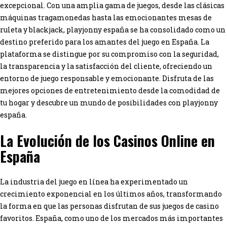
excepcional. Con una amplia gama de juegos, desde las clásicas
máquinas tragamonedas hasta las emocionantes mesas de
ruleta y blackjack, playjonny españa se ha consolidado como un
destino preferido para los amantes del juego en España. La
plataforma se distingue por su compromiso con la seguridad,
la transparencia y la satisfacción del cliente, ofreciendo un
entorno de juego responsable y emocionante. Disfruta de las
mejores opciones de entretenimiento desde la comodidad de
tu hogar y descubre un mundo de posibilidades con playjonny
españa.
La Evolución de los Casinos Online en
España
La industria del juego en línea ha experimentado un
crecimiento exponencial en los últimos años, transformando
la forma en que las personas disfrutan de sus juegos de casino
favoritos. España, como uno de los mercados más importantes