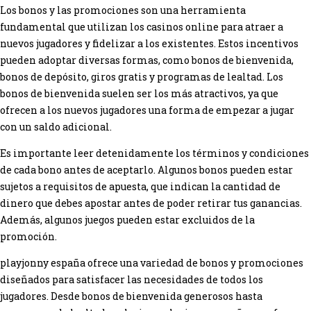
Los bonos y las promociones son una herramienta
fundamental que utilizan los casinos online para atraer a
nuevos jugadores y fidelizar a los existentes. Estos incentivos
pueden adoptar diversas formas, como bonos de bienvenida,
bonos de depósito, giros gratis y programas de lealtad. Los
bonos de bienvenida suelen ser los más atractivos, ya que
ofrecen a los nuevos jugadores una forma de empezar a jugar
con un saldo adicional.
Es importante leer detenidamente los términos y condiciones
de cada bono antes de aceptarlo. Algunos bonos pueden estar
sujetos a requisitos de apuesta, que indican la cantidad de
dinero que debes apostar antes de poder retirar tus ganancias.
Además, algunos juegos pueden estar excluidos de la
promoción.
playjonny españa ofrece una variedad de bonos y promociones
diseñados para satisfacer las necesidades de todos los
jugadores. Desde bonos de bienvenida generosos hasta