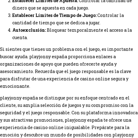
Establecer Límites de Apuesta:
Controlar la cantidad de
dinero que se apuesta en cada juego.
Establecer Límites de Tiempo de Juego:
Controlar la
cantidad de tiempo que se dedica a jugar.
Autoexclusión:
Bloquear temporalmente el acceso a la
cuenta.
Si sientes que tienes un problema con el juego, es importante
buscar ayuda. playjonny españa proporciona enlaces a
organizaciones de apoyo que pueden ofrecerte ayuda y
asesoramiento. Recuerda que el juego responsable es la clave
para disfrutar de una experiencia de casino online segura y
emocionante.
playjonny españa se distingue por su enfoque centrado en el
cliente, su amplia selección de juegos y su compromiso con la
seguridad y el juego responsable. Con su plataforma innovadora
y sus atractivas promociones, playjonny españa te ofrece una
experiencia de casino online inigualable. Prepárate para la
emoción y descubre un mundo de posibilidades con playjonny