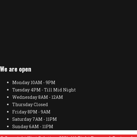
We are open
Monday
10AM - 9PM
Tuesday
4PM - Till Mid Night
Wednesday
8AM - 12AM
Thursday
Closed
Friday
8PM - 9AM
Saturday
7AM - 11PM
Sunday
6AM - 11PM