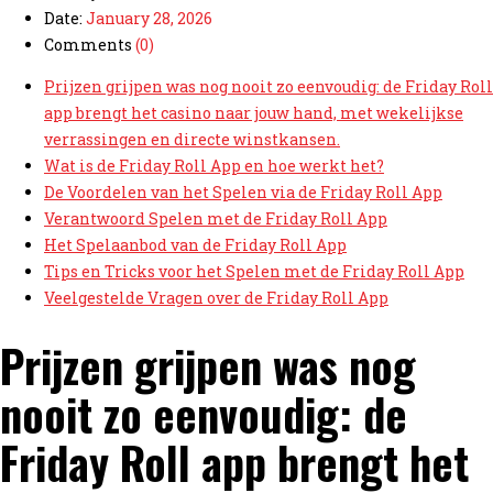
Date:
January 28, 2026
Comments
(0)
Prijzen grijpen was nog nooit zo eenvoudig: de Friday Roll
app brengt het casino naar jouw hand, met wekelijkse
verrassingen en directe winstkansen.
Wat is de Friday Roll App en hoe werkt het?
De Voordelen van het Spelen via de Friday Roll App
Verantwoord Spelen met de Friday Roll App
Het Spelaanbod van de Friday Roll App
Tips en Tricks voor het Spelen met de Friday Roll App
Veelgestelde Vragen over de Friday Roll App
Prijzen grijpen was nog
nooit zo eenvoudig: de
Friday Roll app brengt het