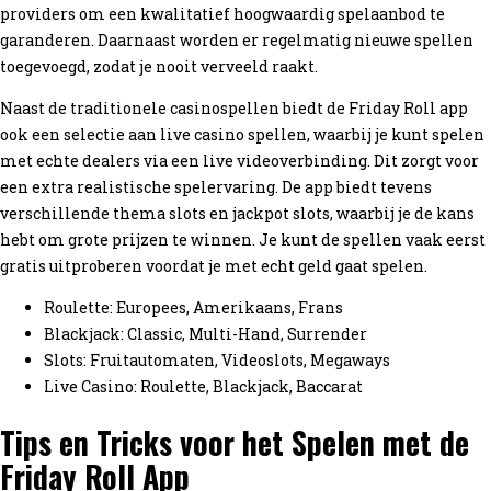
providers om een kwalitatief hoogwaardig spelaanbod te
garanderen. Daarnaast worden er regelmatig nieuwe spellen
toegevoegd, zodat je nooit verveeld raakt.
Naast de traditionele casinospellen biedt de Friday Roll app
ook een selectie aan live casino spellen, waarbij je kunt spelen
met echte dealers via een live videoverbinding. Dit zorgt voor
een extra realistische spelervaring. De app biedt tevens
verschillende thema slots en jackpot slots, waarbij je de kans
hebt om grote prijzen te winnen. Je kunt de spellen vaak eerst
gratis uitproberen voordat je met echt geld gaat spelen.
Roulette: Europees, Amerikaans, Frans
Blackjack: Classic, Multi-Hand, Surrender
Slots: Fruitautomaten, Videoslots, Megaways
Live Casino: Roulette, Blackjack, Baccarat
Tips en Tricks voor het Spelen met de
Friday Roll App