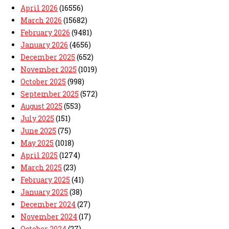
April 2026
(16556)
March 2026
(15682)
February 2026
(9481)
January 2026
(4656)
December 2025
(652)
November 2025
(1019)
October 2025
(998)
September 2025
(572)
August 2025
(553)
July 2025
(151)
June 2025
(75)
May 2025
(1018)
April 2025
(1274)
March 2025
(23)
February 2025
(41)
January 2025
(38)
December 2024
(27)
November 2024
(17)
October 2024
(27)