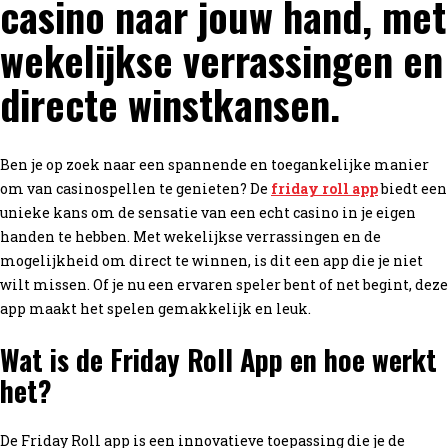
casino naar jouw hand, met
wekelijkse verrassingen en
directe winstkansen.
Ben je op zoek naar een spannende en toegankelijke manier
om van casinospellen te genieten? De
friday roll app
biedt een
unieke kans om de sensatie van een echt casino in je eigen
handen te hebben. Met wekelijkse verrassingen en de
mogelijkheid om direct te winnen, is dit een app die je niet
wilt missen. Of je nu een ervaren speler bent of net begint, deze
app maakt het spelen gemakkelijk en leuk.
Wat is de Friday Roll App en hoe werkt
het?
De Friday Roll app is een innovatieve toepassing die je de