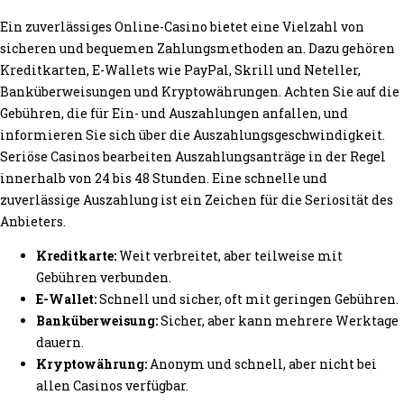
Ein zuverlässiges Online-Casino bietet eine Vielzahl von
sicheren und bequemen Zahlungsmethoden an. Dazu gehören
Kreditkarten, E-Wallets wie PayPal, Skrill und Neteller,
Banküberweisungen und Kryptowährungen. Achten Sie auf die
Gebühren, die für Ein- und Auszahlungen anfallen, und
informieren Sie sich über die Auszahlungsgeschwindigkeit.
Seriöse Casinos bearbeiten Auszahlungsanträge in der Regel
innerhalb von 24 bis 48 Stunden. Eine schnelle und
zuverlässige Auszahlung ist ein Zeichen für die Seriosität des
Anbieters.
Kreditkarte:
Weit verbreitet, aber teilweise mit
Gebühren verbunden.
E-Wallet:
Schnell und sicher, oft mit geringen Gebühren.
Banküberweisung:
Sicher, aber kann mehrere Werktage
dauern.
Kryptowährung:
Anonym und schnell, aber nicht bei
allen Casinos verfügbar.