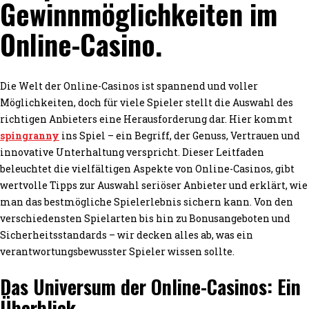
Gewinnmöglichkeiten im
Online-Casino.
Die Welt der Online-Casinos ist spannend und voller
Möglichkeiten, doch für viele Spieler stellt die Auswahl des
richtigen Anbieters eine Herausforderung dar. Hier kommt
spingranny
ins Spiel – ein Begriff, der Genuss, Vertrauen und
innovative Unterhaltung verspricht. Dieser Leitfaden
beleuchtet die vielfältigen Aspekte von Online-Casinos, gibt
wertvolle Tipps zur Auswahl seriöser Anbieter und erklärt, wie
man das bestmögliche Spielerlebnis sichern kann. Von den
verschiedensten Spielarten bis hin zu Bonusangeboten und
Sicherheitsstandards – wir decken alles ab, was ein
verantwortungsbewusster Spieler wissen sollte.
Das Universum der Online-Casinos: Ein
Überblick