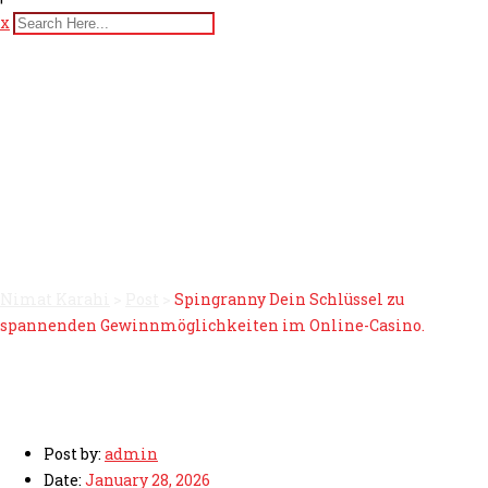
x
Spingranny Dein Schlüssel
zu spannenden
Gewinnmöglichkeiten im
Online-Casino.
Nimat Karahi
>
Post
>
Spingranny Dein Schlüssel zu
spannenden Gewinnmöglichkeiten im Online-Casino.
Post by:
admin
Date:
January 28, 2026