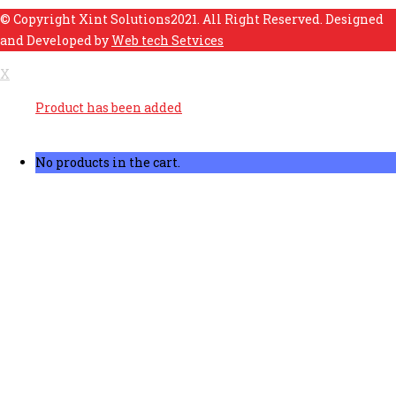
© Copyright Xint Solutions2021. All Right Reserved. Designed
and Developed by
Web tech Setvices
X
Product has been added
No products in the cart.