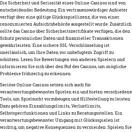
Die Sicherheit und Seriosität eines Online-Casinos sind von
entscheidender Bedeutung. Ein vertrauenswürdiger Anbieter
verfügt über eine gültige Glücksspiellizenz, die von einer
renommierten Aufsichtsbehörde ausgestellt wurde. Zusätzlich
sollte das Casino über Sicherheitszertifikate verfügen, die den
Schutz persönlicher Daten und finanzieller Transaktionen
gewährleisten. Eine sichere SSL-Verschlüsselung ist
unerlässlich, um Ihre Daten vor unbefugtem Zugriff zu
schützen. Lesen Sie Bewertungen von anderen Spielern und
informieren Sie sich über den Ruf des Casinos, um mögliche
Probleme frühzeitig zu erkennen.
Seriöse Online-Casinos setzen sich auch für
verantwortungsbewusstes Spielen ein und bieten verschiedene
Tools, um Spielsucht vorzubeugen und Hilfestellung zu leisten.
Dazu gehören Einzahlungslimits, Verlustlimits,
Selbstsperrfunktionen und Links zu Beratungsstellen. Ein
verantwortungsbewusster Umgang mit Glücksspielen ist
wichtig, um negative Konsequenzen zu vermeiden. Spielen Sie