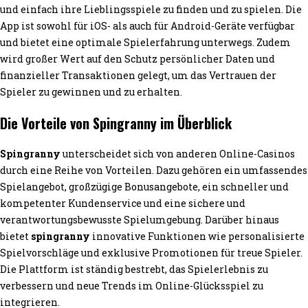
und einfach ihre Lieblingsspiele zu finden und zu spielen. Die
App ist sowohl für iOS- als auch für Android-Geräte verfügbar
und bietet eine optimale Spielerfahrung unterwegs. Zudem
wird großer Wert auf den Schutz persönlicher Daten und
finanzieller Transaktionen gelegt, um das Vertrauen der
Spieler zu gewinnen und zu erhalten.
Die Vorteile von Spingranny im Überblick
Spingranny
unterscheidet sich von anderen Online-Casinos
durch eine Reihe von Vorteilen. Dazu gehören ein umfassendes
Spielangebot, großzügige Bonusangebote, ein schneller und
kompetenter Kundenservice und eine sichere und
verantwortungsbewusste Spielumgebung. Darüber hinaus
bietet
spingranny
innovative Funktionen wie personalisierte
Spielvorschläge und exklusive Promotionen für treue Spieler.
Die Plattform ist ständig bestrebt, das Spielerlebnis zu
verbessern und neue Trends im Online-Glücksspiel zu
integrieren.