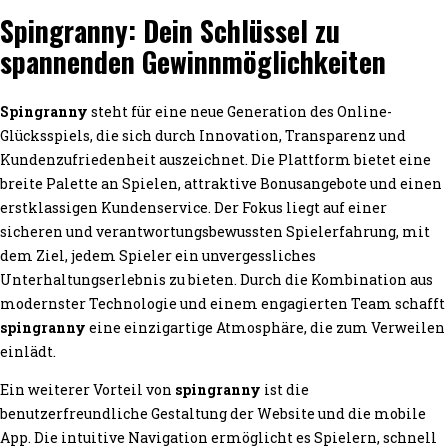
Spingranny: Dein Schlüssel zu
spannenden Gewinnmöglichkeiten
Spingranny
steht für eine neue Generation des Online-
Glücksspiels, die sich durch Innovation, Transparenz und
Kundenzufriedenheit auszeichnet. Die Plattform bietet eine
breite Palette an Spielen, attraktive Bonusangebote und einen
erstklassigen Kundenservice. Der Fokus liegt auf einer
sicheren und verantwortungsbewussten Spielerfahrung, mit
dem Ziel, jedem Spieler ein unvergessliches
Unterhaltungserlebnis zu bieten. Durch die Kombination aus
modernster Technologie und einem engagierten Team schafft
spingranny
eine einzigartige Atmosphäre, die zum Verweilen
einlädt.
Ein weiterer Vorteil von
spingranny
ist die
benutzerfreundliche Gestaltung der Website und die mobile
App. Die intuitive Navigation ermöglicht es Spielern, schnell