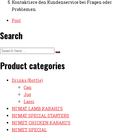
Kontaktiere den Kundenservice bei Fragen oder
Problemen.
Post
Search
Product categories
Drinks (Bottle)
Can
Jug
Lassi
NI’MAT LAMB KARAHI’S
NI’MAT SPECIAL STARTERS
NI’MET CHICKEN KARAHI’S
NI’MET SPECIAL