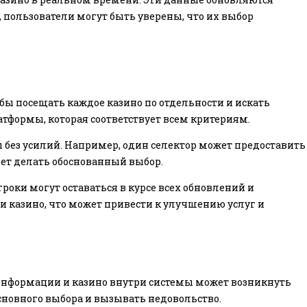
, пользователи могут быть уверены, что их выбор
обы посещать каждое казино по отдельности и искать
атформы, которая соответствует всем критериям.
без усилий. Например, один селектор может предоставить
яет делать обоснованный выбор.
оки могут оставаться в курсе всех обновлений и
ди казино, что может привести к улучшению услуг и
а информации и казино внутри системы может возникнуть
сновного выбора и вызывать недовольство.