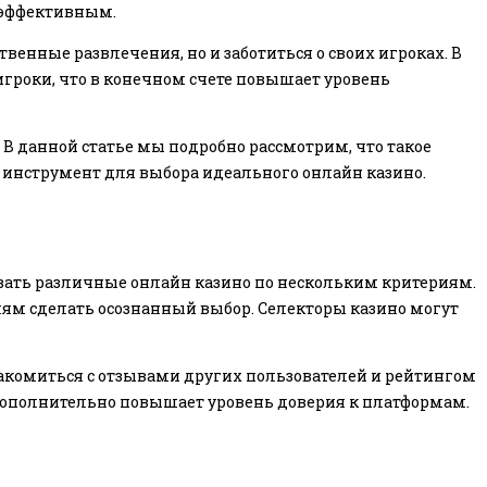
и эффективным.
енные развлечения, но и заботиться о своих игроках. В
игроки, что в конечном счете повышает уровень
. В данной статье мы подробно рассмотрим, что такое
от инструмент для выбора идеального онлайн казино.
вать различные онлайн казино по нескольким критериям.
лям сделать осознанный выбор. Селекторы казино могут
акомиться с отзывами других пользователей и рейтингом
 дополнительно повышает уровень доверия к платформам.