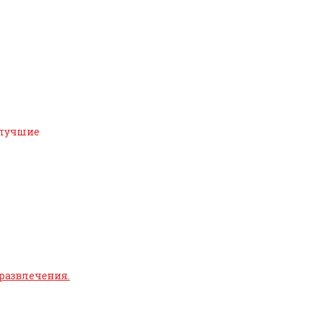
как селектор казино
 лучшие
 развлечения.