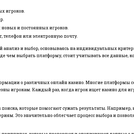
х игроков.
р.
 новых и постоянных игроков.
т, телефон или электронную почту.
 анализ и выбор, основываясь на индивидуальных критерия
е чем выбрать платформу, стоит учитывать все данные, ко
нформации о различных онлайн казино. Многие платформы 
езны игрокам. Каждый раз, когда игрок ищет казино для и
 поиска, которые помогают сужать результаты. Например, 
ям. Это значительно облегчает процесс выбора и позвол
х принципах, которые проверяют и анализируют данные о 