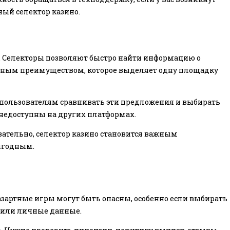
ый селектор казино.
о. Селекторы позволяют быстро найти информацию о
льным преимуществом, которое выделяет одну площадку
т пользователям сравнивать эти предложения и выбирать
недоступны на других платформах.
вательно, селектор казино становится важным
ыгодным.
зартные игры могут быть опасны, особенно если выбирать
 или личные данные.