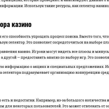
информации. Используя такие ресурсы, как селектор казино
ора казино
его способность упрощать процесс поиска. Вместо того, чт
зуя селектор. Это позволяет сосредоточиться на выборе пл
внения казино. Игроки могут видеть все плюсы и минусы 
а другой — предоставить анализ по выбору игр. Это позвол
ную информацию о акциях и специальных предложениях. Игр
рода селектора подразумевает организацию конкуренции сре
но есть и недостатки. Например, из-за большого количеств
м для некоторых пользователей. Это может отвлекать от о