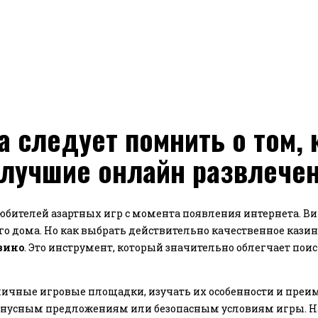
а следует помнить о том, 
 лучшие онлайн развлечен
любителей азартных игр с момента появления интернета. 
о дома. Но как выбрать действительно качественное казин
зино
. Это инструмент, который значительно облегчает по
ичные игровые площадки, изучать их особенности и преиму
р, бонусным предложениям или безопасным условиям игры. 