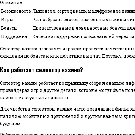
Описание
Безопасность
Лицензии, сертификаты и шифрование данны
Игры
Разнообразие слотов, настольных и живых иг
Бонусы
Приветственные и лояльностные бонусы для
Поддержка
Качество поддержки пользователей через ча
Селектор казино позволяет игрокам провести качественный
ожидания по бонусам или политике выплат. Поэтому, прежд
Как работает селектор казино?
Селектор казино работает по принципу сбора и анализа и
провайдерах игр и другие детали, которые могут быть пол
наиболее актуальных данных.
Для удобства, селекторы казино часто предлагают фильтры
наличию мобильных приложений и другим важным критери
будущем.
Работа селектора казино основывается на алгоритмически