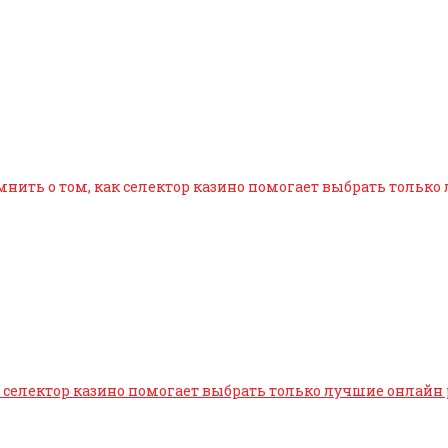
а следует помнить о том, 
 лучшие
мнить о том, как селектор казино помогает выбрать только
ак селектор казино помогает выбрать только лучшие онлайн