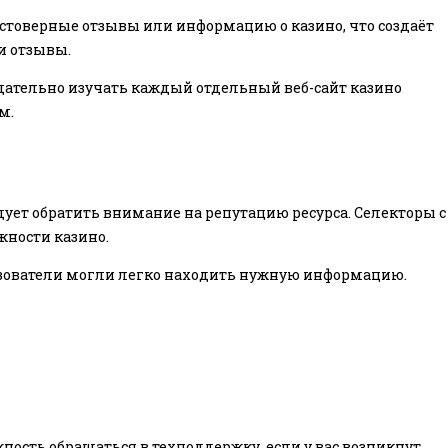
остоверные отзывы или информацию о казино, что создаёт
и отзывы.
тщательно изучать каждый отдельный веб-сайт казино
м.
дует обратить внимание на репутацию ресурса. Селекторы с
жности казино.
ьзователи могли легко находить нужную информацию.
ость обращаться в техподдержку, если у вас возникнут