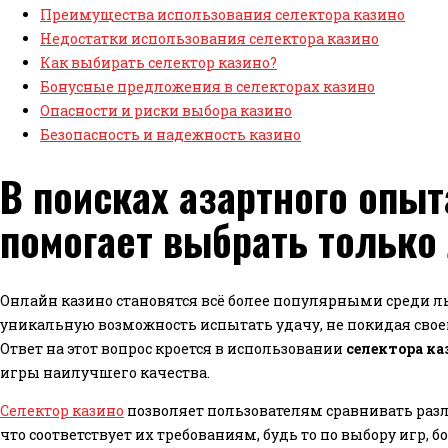
Преимущества использования селектора казино
Недостатки использования селектора казино
Как выбирать селектор казино?
Бонусные предложения в селекторах казино
Опасности и риски выбора казино
Безопасность и надежность казино
В поисках азартного опыт
помогает выбрать только
Онлайн казино становятся всё более популярными среди 
уникальную возможность испытать удачу, не покидая своег
Ответ на этот вопрос кроется в использовании
селектора ка
игры наилучшего качества.
Селектор казино
позволяет пользователям сравнивать разл
что соответствует их требованиям, будь то по выбору иг