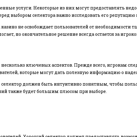
венные услуги. Некоторые из них могут предоставлять нед
ред выбором селектора важно исследовать его репутацию 
а казино не освобождает пользователей от необходимости 
огает, но окончательное решение всегда остается за игроко
ь несколько ключевых аспектов. Прежде всего, игрокам сле
вателей, которые могут дать полезную информацию о наде
й селектор должен быть интуитивно понятным, чтобы пол
ений также будет большим плюсом при выборе.
ователей. Хороший селектор должен предоставлять возможн