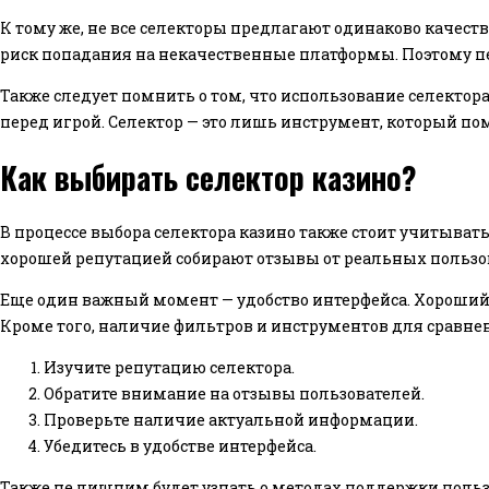
К тому же, не все селекторы предлагают одинаково качест
риск попадания на некачественные платформы. Поэтому пе
Также следует помнить о том, что использование селектор
перед игрой. Селектор — это лишь инструмент, который пом
Как выбирать селектор казино?
В процессе выбора селектора казино также стоит учитыват
хорошей репутацией собирают отзывы от реальных пользо
Еще один важный момент — удобство интерфейса. Хороши
Кроме того, наличие фильтров и инструментов для сравн
Изучите репутацию селектора.
Обратите внимание на отзывы пользователей.
Проверьте наличие актуальной информации.
Убедитесь в удобстве интерфейса.
Также не лишним будет узнать о методах поддержки польз