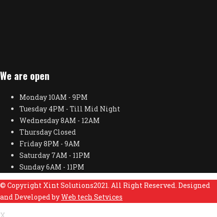
We are open
Monday
10AM - 9PM
Tuesday
4PM - Till Mid Night
Wednesday
8AM - 12AM
Thursday
Closed
Friday
8PM - 9AM
Saturday
7AM - 11PM
Sunday
6AM - 11PM
© Copyright Xint Solutions2021. All Right Reserved. Designed
and Developed by
Web tech Setvices
X