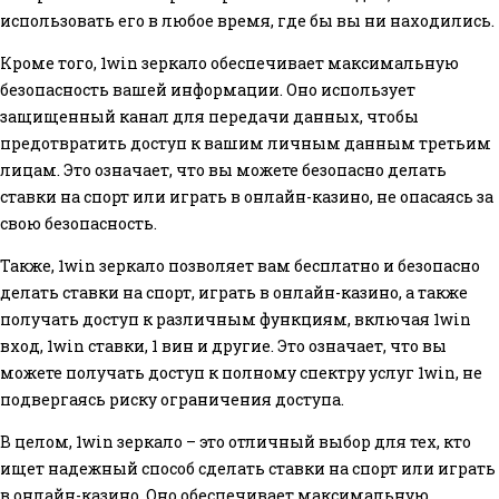
использовать его в любое время, где бы вы ни находились.
Кроме того, 1win зеркало обеспечивает максимальную
безопасность вашей информации. Оно использует
защищенный канал для передачи данных, чтобы
предотвратить доступ к вашим личным данным третьим
лицам. Это означает, что вы можете безопасно делать
ставки на спорт или играть в онлайн-казино, не опасаясь за
свою безопасность.
Также, 1win зеркало позволяет вам бесплатно и безопасно
делать ставки на спорт, играть в онлайн-казино, а также
получать доступ к различным функциям, включая 1win
вход, 1win ставки, 1 вин и другие. Это означает, что вы
можете получать доступ к полному спектру услуг 1win, не
подвергаясь риску ограничения доступа.
В целом, 1win зеркало – это отличный выбор для тех, кто
ищет надежный способ сделать ставки на спорт или играть
в онлайн-казино. Оно обеспечивает максимальную