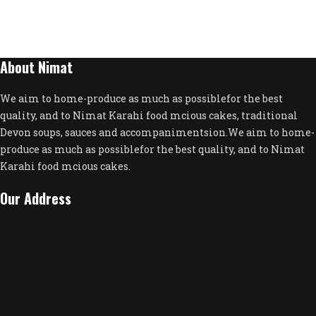
About Nimat
We aim to home-produce as much as possiblefor the best
quality, and to Nimat Karahi food mcious cakes, traditional
Devon soups, sauces and accompanimentsion.We aim to home-
produce as much as possiblefor the best quality, and to Nimat
Karahi food mcious cakes.
Our Address