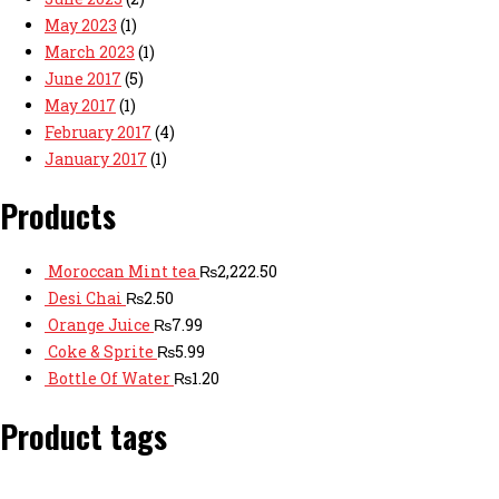
May 2023
(1)
March 2023
(1)
June 2017
(5)
May 2017
(1)
February 2017
(4)
January 2017
(1)
Products
Moroccan Mint tea
₨
2,222.50
Desi Chai
₨
2.50
Orange Juice
₨
7.99
Coke & Sprite
₨
5.99
Bottle Of Water
₨
1.20
Product tags