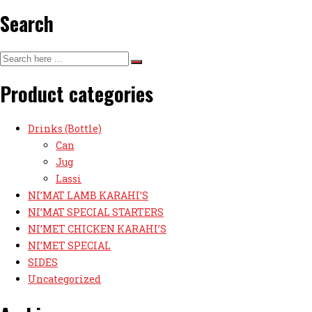
Search
Product categories
Drinks (Bottle)
Can
Jug
Lassi
NI’MAT LAMB KARAHI’S
NI’MAT SPECIAL STARTERS
NI’MET CHICKEN KARAHI’S
NI’MET SPECIAL
SIDES
Uncategorized