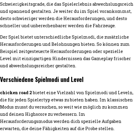
Schwierigkeitsgrade, die das Spielerlebnis abwechslungsreich
und spannend gestalten. Je weiter du im Spiel vorankommst,
desto schwieriger werden die Herausforderungen, und desto
schneller und unberechenbarer werden die Fahrzeuge.
Der Spiel bietet unterschiedliche Spielmodi, die zusätzliche
Herausforderungen und Belohnungen bieten. So können zum
Beispiel zeitgesteuerte Herausforderungen oder spezielle
Level mit einzigartigen Hindernissen das Gameplay frischer
und abwechslungsreicher gestalten.
Verschiedene Spielmodi und Level
chicken road 2
bietet eine Vielzahl von Spielmodi und Leveln,
die für jeden Spielertyp etwas zu bieten haben. Im klassischen
Modus musst du versuchen, so weit wie möglich zu kommen
und deinen Highscore zu verbessern. Im
Herausforderungsmodus werden dich spezielle Aufgaben
erwarten, die deine Fähigkeiten auf die Probe stellen.