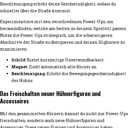
Beschleunigung erhöht deine Geschwindigkeit, sodass du
schneller über die Straße kommst.
Experimentiere mit den verschiedenen Power-Ups, um
herauszufinden, welche am besten zu deinem Spielstil passen.
Nutze die Power-Ups strategisch, um die schwierigeren
Abschnitte der Straße zu überqueren und deinen Highscore zu
maximieren.
Schild:
Bietet kurzzeitige Unverwundbarkeit.
Magnet:
Zieht automatisch alle Körner an.
Beschleunigung:
Erhöht die Bewegungsgeschwindigkeit
des Huhns.
Das Freischalten neuer Hühnerfiguren und
Accessoires
Mit den gesammelten Körnern kannst du nicht nur Power-Ups
freischalten, sondern auch neue Hühnerfiguren und
Accessoires. Diese neuen Figuren und Accessoires haben