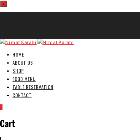
x
812324567
info@nimatkarahi.webtecservices.co.uk
London E7 9HA, United Kingdom
HOME
ABOUT US
SHOP
FOOD MENU
TABLE RESERVATION
CONTACT
0
Cart
|