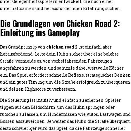
unter Gelegenheitsspielern entwickelt, die nach einer
unterhaltsamen und herausfordernden Erfahrung suchen.
Die Grundlagen von Chicken Road 2:
Einleitung ins Gameplay
Das Grundprinzip von
chicken road 2
ist einfach, aber
herausfordernd: Leite dein Huhn sicher über eine belebte
Straße, vermeide es, von vorbeifahrenden Fahrzeugen
angefahren zu werden, und sammle dabei wertvolle Körner
ein. Das Spiel erfordert schnelle Reflexe, strategisches Denken
und ein gutes Timing, um die Straße erfolgreich zu überqueren
und deinen Highscore zu verbessern.
Die Steuerung ist intuitiv und einfach zu erlernen. Spieler
tippen auf den Bildschirm, um das Huhn springen oder
rutschen zu lassen, um Hindernissen wie Autos, Lastwagen und
Bussen auszuweichen. Je weiter das Huhn die Straße überquert,
desto schwieriger wird das Spiel, da die Fahrzeuge schneller