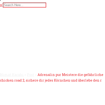
x
Adrenalin pur Meistere die
gefährliche chicken road
2, sichere dir jedes
Körnchen und überlebe
den r
Nimat Karahi
>
Post
>
Adrenalin pur Meistere die gefährliche
chicken road 2, sichere dir jedes Körnchen und überlebe den r