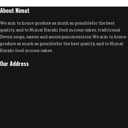
About Nimat
We aim to home-produce as much as possiblefor the best
quality, and to Nimat Karahi food mcious cakes, traditional
Devon soups, sauces and accompanimentsion.We aim to home-
produce as much as possiblefor the best quality, and to Nimat
Karahi food mcious cakes.
Our Address