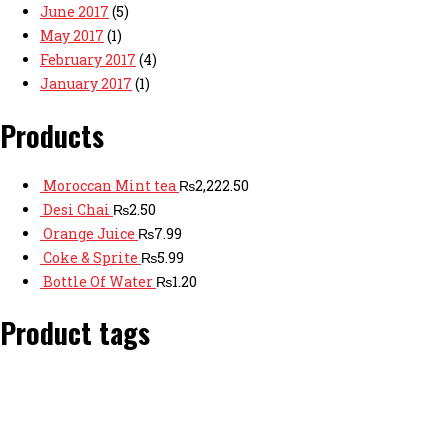
June 2017
(5)
May 2017
(1)
February 2017
(4)
January 2017
(1)
Products
Moroccan Mint tea
₨
2,222.50
Desi Chai
₨
2.50
Orange Juice
₨
7.99
Coke & Sprite
₨
5.99
Bottle Of Water
₨
1.20
Product tags