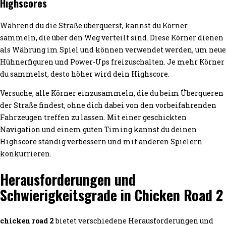
Highscores
Während du die Straße überquerst, kannst du Körner
sammeln, die über den Weg verteilt sind. Diese Körner dienen
als Währung im Spiel und können verwendet werden, um neue
Hühnerfiguren und Power-Ups freizuschalten. Je mehr Körner
du sammelst, desto höher wird dein Highscore.
Versuche, alle Körner einzusammeln, die du beim Überqueren
der Straße findest, ohne dich dabei von den vorbeifahrenden
Fahrzeugen treffen zu lassen. Mit einer geschickten
Navigation und einem guten Timing kannst du deinen
Highscore ständig verbessern und mit anderen Spielern
konkurrieren.
Herausforderungen und
Schwierigkeitsgrade in Chicken Road 2
chicken road 2
bietet verschiedene Herausforderungen und