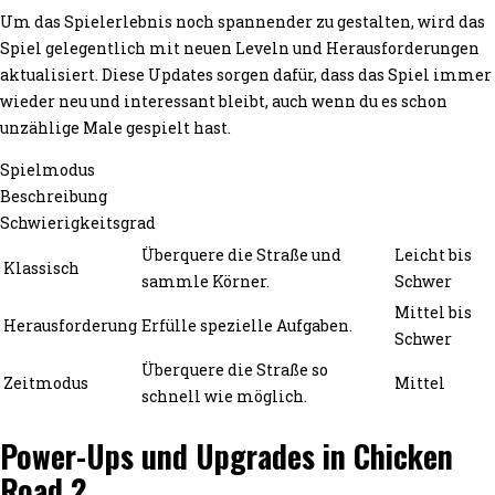
Um das Spielerlebnis noch spannender zu gestalten, wird das
Spiel gelegentlich mit neuen Leveln und Herausforderungen
aktualisiert. Diese Updates sorgen dafür, dass das Spiel immer
wieder neu und interessant bleibt, auch wenn du es schon
unzählige Male gespielt hast.
Spielmodus
Beschreibung
Schwierigkeitsgrad
Überquere die Straße und
Leicht bis
Klassisch
sammle Körner.
Schwer
Mittel bis
Herausforderung
Erfülle spezielle Aufgaben.
Schwer
Überquere die Straße so
Zeitmodus
Mittel
schnell wie möglich.
Power-Ups und Upgrades in Chicken
Road 2