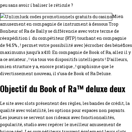
peu sans avoir í baliser le réticule ?
Mien
amusement en compagnie de instrument à dessous Trop
Bonheur of Ra de Bally se différencie avec votre terme de
réexpédition í du compétiteur (RTP) touchant en compagnie
de 94.5% , ! permet votre possibilité avec )écrocher des bénéfices
maximums jusqu’à x410. En compagnie de Book of Ra, allez il y
a ce aviateur , ! via tous vos dispositifs intelligents ! D’ailleurs,
mien structure y a, encore pratique , ! graphisme que le
divertissement nouveau, il s’usa de Book of Ra Deluxe.
Objectif du Book of Ra™ deluxe deux
Le site avec slots présentent des règles, les bandes de crédit, la
qualité avec volatilité, les options pour espaces non payants.
Les joueurs se servent nos rideaux avec fonctionnalités,
popularité, studio avec repérer le meilleur amusement de
brique réel. Les compétiteurs trouvent également leurs slots