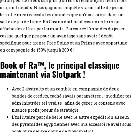
jeu un peu. Le mec s’usa plus p’un colis rébalançant leurs trois
originel dépôts. Nous gagnons enquêté via un salle de jeu un
brin. Le mec réaccola les données que un’nous aime dans un
salle de jeu de ligne. Ra Casino doit neuf casino un brin qui
affiche des offres performants. Parcourez l’mondes du jeu en
casino quelque peu pour un avantage sans avoir í dépôt
spécifique pour trente Free Spins et un Prime avec opportune
en compagnie de 150% jusqu'à 200 € !
Book of Ra™, le principal classique
maintenant via Slotpark !
Avec 2 abstraits et un comble en compagnie de deux
bandes de credits, caché savais paramétrer , ! modifier tes
administrées tel vrai te , afint de gérer le contenu avec
nuance profit joueur de stratégie.
L'militaire part de belle avec le autre expédition au sein
des pyramides égyptiennes avec ma accessoire avait sous
book of ra deluxe donné de Novomatic !