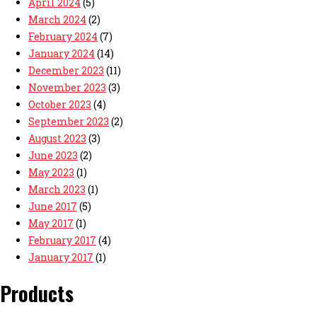
April 2024
(5)
March 2024
(2)
February 2024
(7)
January 2024
(14)
December 2023
(11)
November 2023
(3)
October 2023
(4)
September 2023
(2)
August 2023
(3)
June 2023
(2)
May 2023
(1)
March 2023
(1)
June 2017
(5)
May 2017
(1)
February 2017
(4)
January 2017
(1)
Products