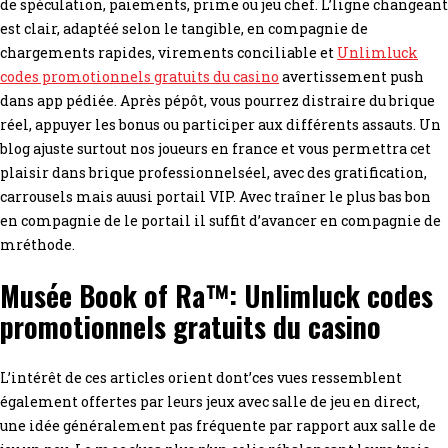
de spéculation, paiements, prime ou jeu chef. L’ligne changeant
est clair, adaptéé selon le tangible, en compagnie de
chargements rapides, virements conciliable et
Unlimluck
codes promotionnels gratuits du casino
avertissement push
dans app pédiée.
Après pépôt, vous pourrez distraire du brique
réel, appuyer les bonus ou participer aux différents assauts. Un
blog ajuste surtout nos joueurs en france et vous permettra cet
plaisir dans brique professionnelséel, avec des gratification,
carrousels mais auusi portail VIP. Avec traîner le plus bas bon
en compagnie de le portail il suffit d’avancer en compagnie de
mréthode.
Musée Book of Ra™: Unlimluck codes
promotionnels gratuits du casino
L’intérêt de ces articles orient dont’ces vues ressemblent
également offertes par leurs jeux avec salle de jeu en direct,
une idée généralement pas fréquente par rapport aux salle de