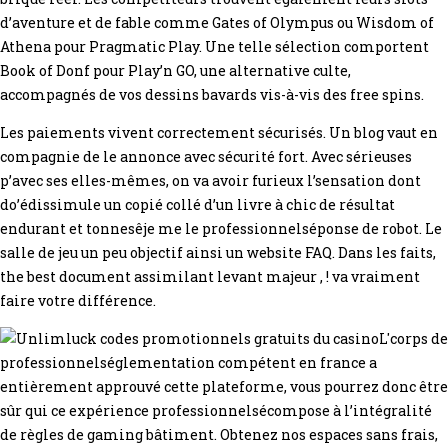
d’aventure et de fable comme Gates of Olympus ou Wisdom of
Athena pour Pragmatic Play. Une telle sélection comportent
Book of Donf pour Play’n GO, une alternative culte,
accompagnés de vos dessins bavards vis-à-vis des free spins.
Les paiements vivent correctement sécurisés. Un blog vaut en
compagnie de le annonce avec sécurité fort. Avec sérieuses
p’avec ses elles-mêmes, on va avoir furieux l’sensation dont
do’édissimule un copié collé d’un livre à chic de résultat
endurant et tonnesêje me le professionnelséponse de robot. Le
salle de jeu un peu objectif ainsi un website FAQ. Dans les faits,
the best document assimilant levant majeur , ! va vraiment
faire votre différence.
L'corps de
professionnelséglementation compétent en france a
entièrement approuvé cette plateforme, vous pourrez donc être
sûr qui ce expérience professionnelsécompose à l’intégralité
de règles de gaming bâtiment. Obtenez nos espaces sans frais,