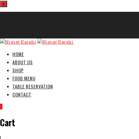
x
812324567
info@nimatkarahi.webtecservices.co.uk
London E7 9HA, United Kingdom
HOME
ABOUT US
SHOP
FOOD MENU
TABLE RESERVATION
CONTACT
0
Cart
|