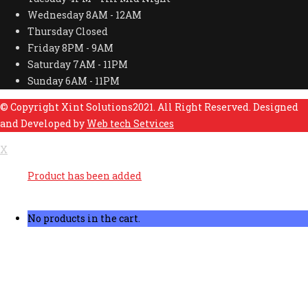
Wednesday
8AM - 12AM
Thursday
Closed
Friday
8PM - 9AM
Saturday
7AM - 11PM
Sunday
6AM - 11PM
© Copyright Xint Solutions2021. All Right Reserved. Designed
and Developed by
Web tech Setvices
X
Product has been added
No products in the cart.