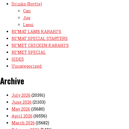
Drinks (Bottle)
Can
Jug
Lassi
NI’MAT LAMB KARAHI’S
NI’MAT SPECIAL STARTERS
NI’MET CHICKEN KARAHI’S
NI’MET SPECIAL
SIDES
Uncategorized
Archive
July 2026
(20391)
June 2026
(21103)
May 2026
(15680)
April 2026
(16556)
March 2026
(15682)