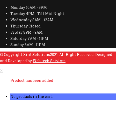
Monday
10AM - 9PM
Tuesday
4PM - Till Mid Night
Wednesday
8AM - 12AM
Thursday
Closed
Friday
8PM - 9AM
Saturday
7AM - 11PM
Sunday
6AM - 11PM
© Copyright Xint Solutions2021. All Right Reserved. Designed
and Developed by
Web tech Setvices
X
Product has been added
No products in the cart.