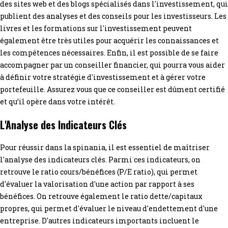
des sites web et des blogs spécialisés dans l'investissement, qui
publient des analyses et des conseils pour les investisseurs. Les
livres et les formations sur l'investissement peuvent
également être très utiles pour acquérir les connaissances et
les compétences nécessaires. Enfin, il est possible de se faire
accompagner par un conseiller financier, qui pourra vous aider
à définir votre stratégie d'investissement et à gérer votre
portefeuille. Assurez vous que ce conseiller est dûment certifié
et qu’il opère dans votre intérêt.
L'Analyse des Indicateurs Clés
Pour réussir dans la spinania, il est essentiel de maîtriser
l'analyse des indicateurs clés. Parmi ces indicateurs, on
retrouve le ratio cours/bénéfices (P/E ratio), qui permet
d'évaluer la valorisation d'une action par rapport à ses
bénéfices. On retrouve également le ratio dette/capitaux
propres, qui permet d'évaluer le niveau d'endettement d'une
entreprise. D'autres indicateurs importants incluent le