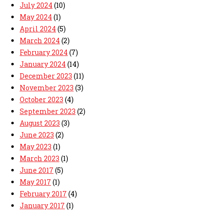
July 2024
(10)
May 2024
(1)
April 2024
(5)
March 2024
(2)
February 2024
(7)
January 2024
(14)
December 2023
(11)
November 2023
(3)
October 2023
(4)
September 2023
(2)
August 2023
(3)
June 2023
(2)
May 2023
(1)
March 2023
(1)
June 2017
(5)
May 2017
(1)
February 2017
(4)
January 2017
(1)