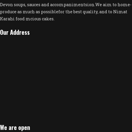
Devon soups, sauces and accompanimentsion.We aim to home-
produce as much as possiblefor the best quality, and to Nimat
Karahi food mcious cakes.
Our Address
We are open