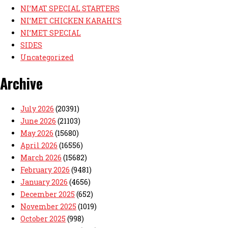
NI’MAT SPECIAL STARTERS
NI’MET CHICKEN KARAHI’S
NI’MET SPECIAL
SIDES
Uncategorized
Archive
July 2026
(20391)
June 2026
(21103)
May 2026
(15680)
April 2026
(16556)
March 2026
(15682)
February 2026
(9481)
January 2026
(4656)
December 2025
(652)
November 2025
(1019)
October 2025
(998)