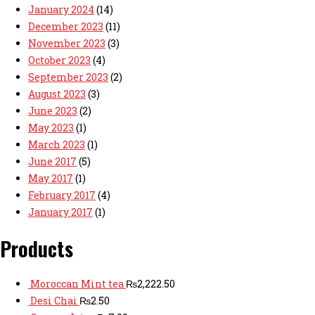
January 2024
(14)
December 2023
(11)
November 2023
(3)
October 2023
(4)
September 2023
(2)
August 2023
(3)
June 2023
(2)
May 2023
(1)
March 2023
(1)
June 2017
(5)
May 2017
(1)
February 2017
(4)
January 2017
(1)
Products
Moroccan Mint tea
₨
2,222.50
Desi Chai
₨
2.50