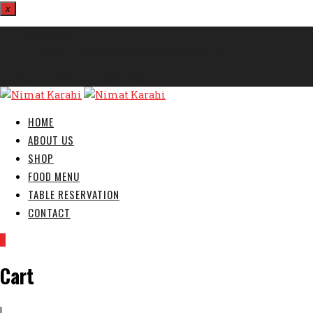
x
812324567
info@nimatkarahi.webtecservices.co.uk
London E7 9HA, United Kingdom
HOME
ABOUT US
SHOP
FOOD MENU
TABLE RESERVATION
CONTACT
0
Cart
|