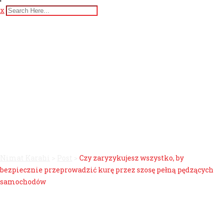
x
Czy zaryzykujesz wszystko,
by bezpiecznie
przeprowadzić kurę przez
szosę pełną pędzących
samochodów
Nimat Karahi
>
Post
>
Czy zaryzykujesz wszystko, by
bezpiecznie przeprowadzić kurę przez szosę pełną pędzących
samochodów