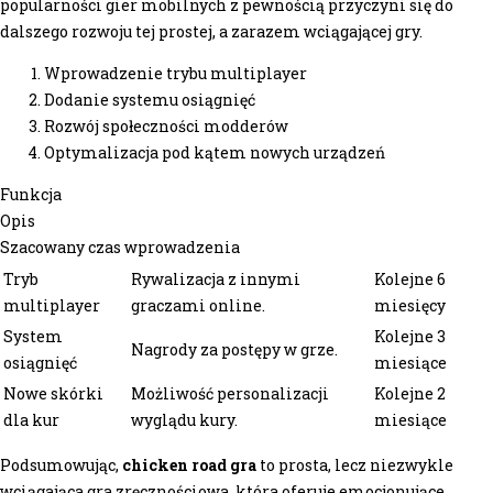
popularności gier mobilnych z pewnością przyczyni się do
dalszego rozwoju tej prostej, a zarazem wciągającej gry.
Wprowadzenie trybu multiplayer
Dodanie systemu osiągnięć
Rozwój społeczności modderów
Optymalizacja pod kątem nowych urządzeń
Funkcja
Opis
Szacowany czas wprowadzenia
Tryb
Rywalizacja z innymi
Kolejne 6
multiplayer
graczami online.
miesięcy
System
Kolejne 3
Nagrody za postępy w grze.
osiągnięć
miesiące
Nowe skórki
Możliwość personalizacji
Kolejne 2
dla kur
wyglądu kury.
miesiące
Podsumowując,
chicken road gra
to prosta, lecz niezwykle
wciągająca gra zręcznościowa, która oferuje emocjonujące