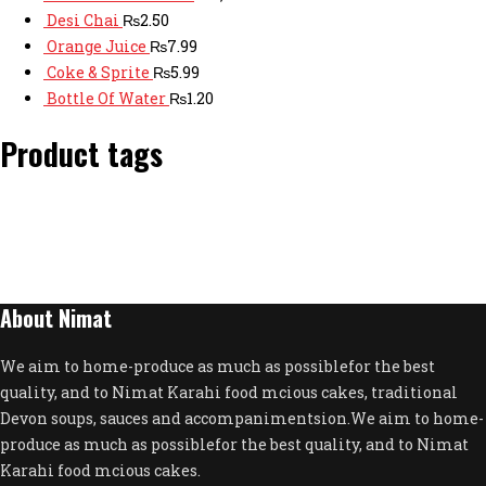
Desi Chai
₨
2.50
Orange Juice
₨
7.99
Coke & Sprite
₨
5.99
Bottle Of Water
₨
1.20
Product tags
About Nimat
We aim to home-produce as much as possiblefor the best
quality, and to Nimat Karahi food mcious cakes, traditional
Devon soups, sauces and accompanimentsion.We aim to home-
produce as much as possiblefor the best quality, and to Nimat
Karahi food mcious cakes.