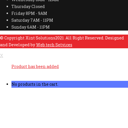
Thursday
Closed
Friday
8PM - 9AM
Saturday
7AM - 11PM
Sunday
6AM - 11PM
© Copyright Xint Solutions2021. All Right Reserved. Designed
and Developed by
Web tech Setvices
X
Product has been added
No products in the cart.