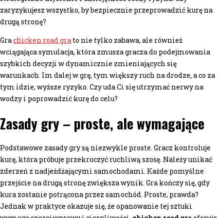
zaryzykujesz wszystko, by bezpiecznie przeprowadzić kurę na
drugą stronę?
Gra
chicken road gra
to nie tylko zabawa, ale również
wciągająca symulacja, która zmusza gracza do podejmowania
szybkich decyzji w dynamicznie zmieniających się
warunkach. Im dalej w grę, tym większy ruch na drodze, a co za
tym idzie, wyższe ryzyko. Czy uda Ci się utrzymać nerwy na
wodzy i poprowadzić kurę do celu?
Zasady gry – proste, ale wymagające
Podstawowe zasady gry są niezwykle proste. Gracz kontroluje
kurę, która próbuje przekroczyć ruchliwą szosę. Należy unikać
zderzeń z nadjeżdżającymi samochodami. Każde pomyślne
przejście na drugą stronę zwiększa wynik. Gra kończy się, gdy
kura zostanie potrącona przez samochód. Proste, prawda?
Jednak w praktyce okazuje się, że opanowanie tej sztuki
wymaga sporej wprawy i cierpliwości.
chicken road gra
oferuje