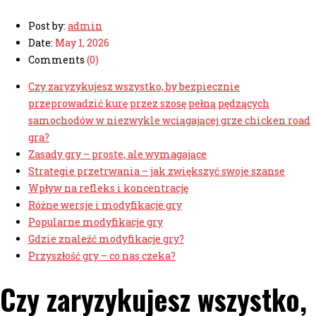
Post by:
admin
Date:
May 1, 2026
Comments
(0)
Czy zaryzykujesz wszystko, by bezpiecznie
przeprowadzić kurę przez szosę pełną pędzących
samochodów w niezwykle wciągającej grze chicken road
gra?
Zasady gry – proste, ale wymagające
Strategie przetrwania – jak zwiększyć swoje szanse
Wpływ na refleks i koncentrację
Różne wersje i modyfikacje gry
Popularne modyfikacje gry
Gdzie znaleźć modyfikacje gry?
Przyszłość gry – co nas czeka?
Czy zaryzykujesz wszystko,