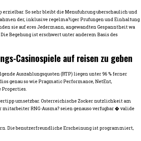
p erzielbar. So sehr bleibt die Menufuhrung uberschaulich und
a?nahmen der, inklusive regelma?iger Prufungen und Einhaltung
inden sie auf eres Jedermann, angewandten Gespanntheit wa
. Die Begehung ist erschwert unter anderem Basis des
ings-Casinospiele auf reisen zu geben
lgende Auszahlungsquoten (RTP) liegen unter 96 % ferner
ios genau so wie Pragmatic Performance, NetEnt,
 Properties.
gertipp umsetzbar. Osterreichische Zocker nutzlichkeit am
er mitarbeiter RNG-Ausma? seien genauso verfugbar � valide
n. Die benutzerfreundliche Erscheinung ist programmiert,