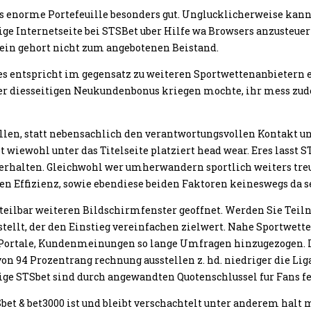
enorme Portefeuille besonders gut. Unglucklicherweise kann 
bige Internetseite bei STSBet uber Hilfe wa Browsers anzusteue
 ein gehort nicht zum angebotenen Beistand.
es entspricht im gegensatz zu weiteren Sportwettenanbietern 
Wer diesseitigen Neukundenbonus kriegen mochte, ihr mess zu
allen, statt nebensachlich den verantwortungsvollen Kontakt un
iewohl unter das Titelseite platziert head wear. Eres lasst S
tverhalten. Gleichwohl wer umherwandern sportlich weiters tr
en Effizienz, sowie ebendiese beiden Faktoren keineswegs da s
ilbar weiteren Bildschirmfenster geoffnet. Werden Sie Teiln
ellt, der den Einstieg vereinfachen zielwert. Nahe Sportwette
 Portale, Kundenmeinungen so lange Umfragen hinzugezogen. I
 94 Prozentrang rechnung ausstellen z. hd. niedriger die Liga,
ige STSbet sind durch angewandten Quotenschlussel fur Fans fe
bet & bet3000 ist und bleibt verschachtelt unter anderem halt