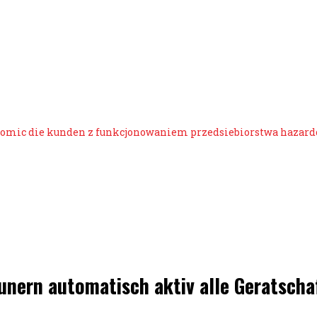
ajomic die kunden z funkcj
att miejsce narazania swoi
jomic die kunden z funkcjonowaniem przedsiebiorstwa hazard
nern automatisch aktiv alle Geratschaf