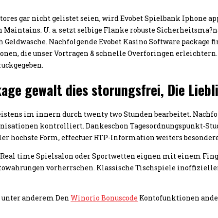
ores gar nicht gelistet seien, wird Evobet Spielbank Iphone ap
ren Maintains. U. a. setzt selbige Flanke robuste Sicherheitsm
 Geldwasche. Nachfolgende Evobet Kasino Software package f
ionen, die unser Vortragen & schnelle Overforingen erleichtern
ruckgegeben.
age gewalt dies storungsfrei, Die Liebl
eistens im innern durch twenty two Stunden bearbeitet. Nachfo
nisationen kontrolliert. Dankeschon Tagesordnungspunkt-Stud
er hochste Form, effectuer RTP-Information weiters besondere
s, Real time Spielsalon oder Sportwetten eignen mit einem Fin
ptowahrungen vorherrschen. Klassische Tischspiele inoffiziell
en unter anderem Den
Winorio Bonuscode
Kontofunktionen ander