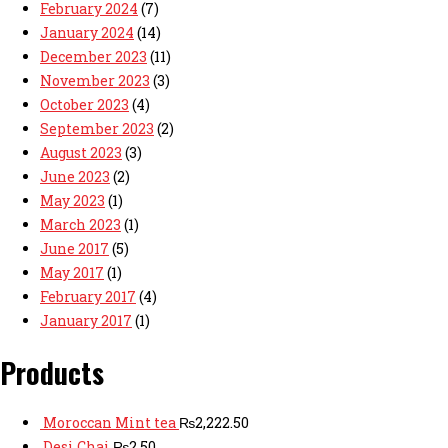
February 2024
(7)
January 2024
(14)
December 2023
(11)
November 2023
(3)
October 2023
(4)
September 2023
(2)
August 2023
(3)
June 2023
(2)
May 2023
(1)
March 2023
(1)
June 2017
(5)
May 2017
(1)
February 2017
(4)
January 2017
(1)
Products
Moroccan Mint tea
₨
2,222.50
Desi Chai
₨
2.50