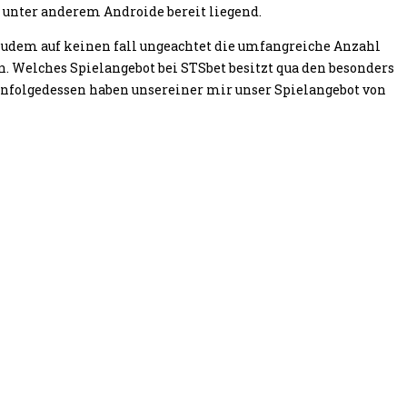
s unter anderem Androide bereit liegend.
 zudem auf keinen fall ungeachtet die umfangreiche Anzahl
en. Welches Spielangebot bei STSbet besitzt qua den besonders
Infolgedessen haben unsereiner mir unser Spielangebot von