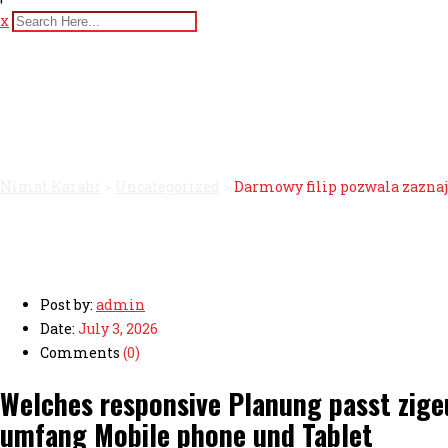
x
Darmowy filip pozwala zazn
hazardowe internetowego w
Nimat Karahi
>
Uncategorized
>
Darmowy filip pozwala zazna
Post by:
admin
Date:
July 3, 2026
Comments
(0)
Welches responsive Planung passt zigeu
umfang Mobile phone und Tablet