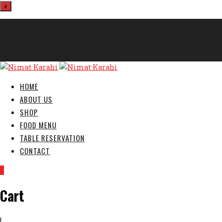
x
812324567
info@nimatkarahi.webtecservices.co.uk
London E7 9HA, United Kingdom
HOME
ABOUT US
SHOP
FOOD MENU
TABLE RESERVATION
CONTACT
0
Cart
|