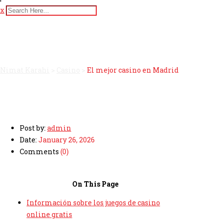
x
El mejor casino en Madrid
Nimat Karahi
>
Casino
>
El mejor casino en Madrid
Post by:
admin
Date:
January 26, 2026
Comments
(0)
On This Page
Información sobre los juegos de casino
online gratis