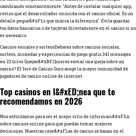
cambiando constantemente. "Antes de instalar cualquier app,
reviso que el desarrollador coincida con el casino oficial. Es un
detalle peque&#xF1;o que marca la diferencia". Evita guardar
tus datos bancarios o de tarjetas directamente en el casino si no
es necesario.
Casinos sociales y sorteosDebates sobre casinos sociales,
sorteos, monedas y experiencias de juego gratis.341 mensajes
en 22 hilos Quejas&#xBF;Quieres enviar una queja sobre un
casino? El foro de Casino Guru acoge la mayor comunidad de
jugadores de casino online de internet.
Top casinos en l&#xED;nea que te
recomendamos en 2026
Nos esforzamos para ser el mejor sitio de informaci&#xF3;n
sobre casinos online para que puedas tomar mejores
decisiones. Nuestras rese&#xF1;as de casino se basan en el