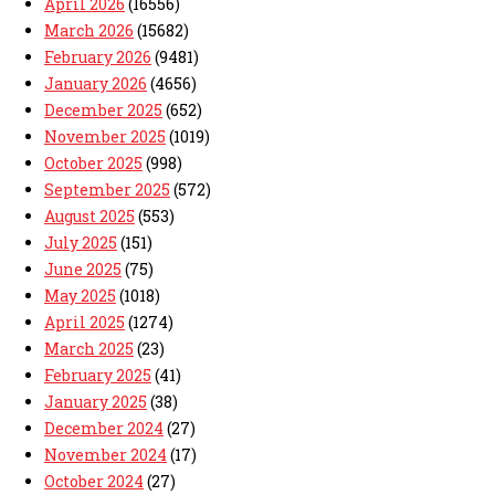
April 2026
(16556)
March 2026
(15682)
February 2026
(9481)
January 2026
(4656)
December 2025
(652)
November 2025
(1019)
October 2025
(998)
September 2025
(572)
August 2025
(553)
July 2025
(151)
June 2025
(75)
May 2025
(1018)
April 2025
(1274)
March 2025
(23)
February 2025
(41)
January 2025
(38)
December 2024
(27)
November 2024
(17)
October 2024
(27)