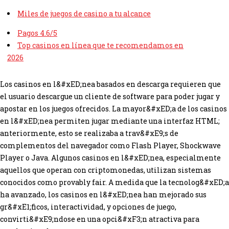
Miles de juegos de casino a tu alcance
Pagos 4.6/5
Top casinos en línea que te recomendamos en
2026
Los casinos en l&#xED;nea basados en descarga requieren que
el usuario descargue un cliente de software para poder jugar y
apostar en los juegos ofrecidos. La mayor&#xED;a de los casinos
en l&#xED;nea permiten jugar mediante una interfaz HTML;
anteriormente, esto se realizaba a trav&#xE9;s de
complementos del navegador como Flash Player, Shockwave
Player o Java. Algunos casinos en l&#xED;nea, especialmente
aquellos que operan con criptomonedas, utilizan sistemas
conocidos como provably fair. A medida que la tecnolog&#xED;a
ha avanzado, los casinos en l&#xED;nea han mejorado sus
gr&#xE1;ficos, interactividad, y opciones de juego,
convirti&#xE9;ndose en una opci&#xF3;n atractiva para