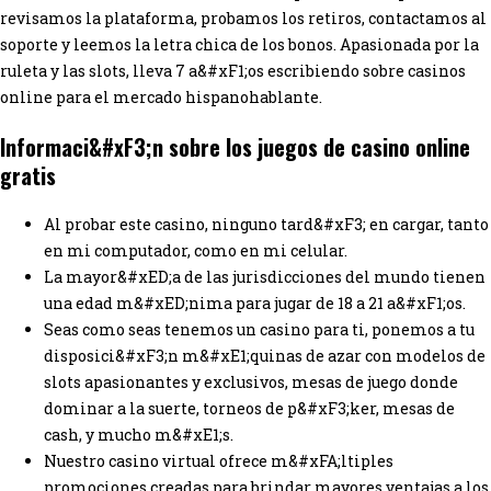
revisamos la plataforma, probamos los retiros, contactamos al
soporte y leemos la letra chica de los bonos. Apasionada por la
ruleta y las slots, lleva 7 a&#xF1;os escribiendo sobre casinos
online para el mercado hispanohablante.
Informaci&#xF3;n sobre los juegos de casino online
gratis
Al probar este casino, ninguno tard&#xF3; en cargar, tanto
en mi computador, como en mi celular.
La mayor&#xED;a de las jurisdicciones del mundo tienen
una edad m&#xED;nima para jugar de 18 a 21 a&#xF1;os.
Seas como seas tenemos un casino para ti, ponemos a tu
disposici&#xF3;n m&#xE1;quinas de azar con modelos de
slots apasionantes y exclusivos, mesas de juego donde
dominar a la suerte, torneos de p&#xF3;ker, mesas de
cash, y mucho m&#xE1;s.
Nuestro casino virtual ofrece m&#xFA;ltiples
promociones creadas para brindar mayores ventajas a los