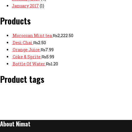
January 2017
(1)
Products
Moroccan Mint tea
₨
2,222.50
Desi Chai
₨
2.50
Orange Juice
₨
7.99
Coke & Sprite
₨
5.99
Bottle Of Water
₨
1.20
Product tags
About Nimat