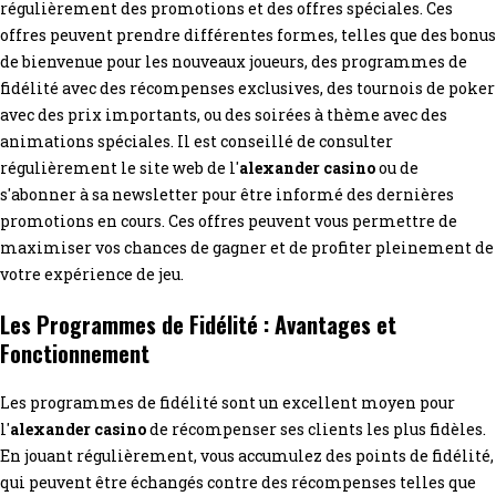
régulièrement des promotions et des offres spéciales. Ces
offres peuvent prendre différentes formes, telles que des bonus
de bienvenue pour les nouveaux joueurs, des programmes de
fidélité avec des récompenses exclusives, des tournois de poker
avec des prix importants, ou des soirées à thème avec des
animations spéciales. Il est conseillé de consulter
régulièrement le site web de l'
alexander casino
ou de
s'abonner à sa newsletter pour être informé des dernières
promotions en cours. Ces offres peuvent vous permettre de
maximiser vos chances de gagner et de profiter pleinement de
votre expérience de jeu.
Les Programmes de Fidélité : Avantages et
Fonctionnement
Les programmes de fidélité sont un excellent moyen pour
l'
alexander casino
de récompenser ses clients les plus fidèles.
En jouant régulièrement, vous accumulez des points de fidélité,
qui peuvent être échangés contre des récompenses telles que