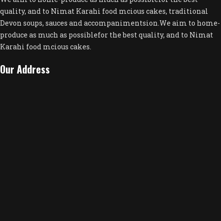
quality, and to Nimat Karahi food mcious cakes, traditional
Devon soups, sauces and accompanimentsion.We aim to home-
produce as much as possiblefor the best quality, and to Nimat
Karahi food mcious cakes.
Our Address