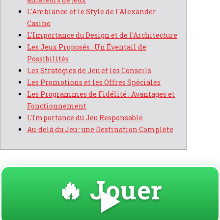
L'Ambiance et le Style de l'Alexander
Casino
L'Importance du Design et de l'Architecture
Les Jeux Proposés : Un Éventail de
Possibilités
Les Stratégies de Jeu et les Conseils
Les Promotions et les Offres Spéciales
Les Programmes de Fidélité : Avantages et
Fonctionnement
L'Importance du Jeu Responsable
Au-delà du Jeu : une Destination Complète
🔥 Jouer
▶️