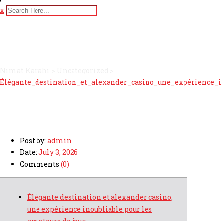
x
Élégante_destination_et_a
Nimat Karahi
>
Uncategorized
>
Élégante_destination_et_alexander_casino_une_expérience_i
Post by:
admin
Date:
July 3, 2026
Comments
(0)
Élégante destination et alexander casino,
une expérience inoubliable pour les
amateurs de jeux