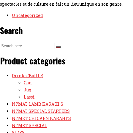
spectacles et de culture en fait un lieu unique en son genre.
Uncategorized
Search
Product categories
Drinks (Bottle)
Can
Jug
Lassi
NI’MAT LAMB KARAHI’S
NI’MAT SPECIAL STARTERS
NI’MET CHICKEN KARAHI’S
NI’MET SPECIAL
SIDES