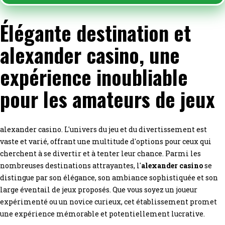
Élégante destination et
alexander casino, une
expérience inoubliable
pour les amateurs de jeux
alexander casino. L'univers du jeu et du divertissement est
vaste et varié, offrant une multitude d'options pour ceux qui
cherchent à se divertir et à tenter leur chance. Parmi les
nombreuses destinations attrayantes, l'
alexander casino
se
distingue par son élégance, son ambiance sophistiquée et son
large éventail de jeux proposés. Que vous soyez un joueur
expérimenté ou un novice curieux, cet établissement promet
une expérience mémorable et potentiellement lucrative.