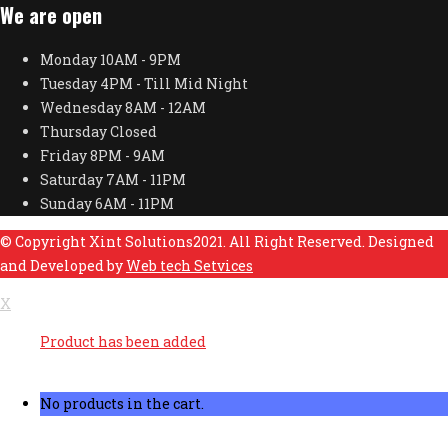
We are open
Monday
10AM - 9PM
Tuesday
4PM - Till Mid Night
Wednesday
8AM - 12AM
Thursday
Closed
Friday
8PM - 9AM
Saturday
7AM - 11PM
Sunday
6AM - 11PM
© Copyright Xint Solutions2021. All Right Reserved. Designed
and Developed by
Web tech Setvices
X
Product has been added
No products in the cart.