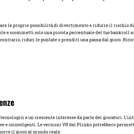
 le proprie possibilità di divertimento e ridurre il rischio di p
cole e scommetti solo una piccola percentuale del tuo bankroll su 
ontrario, riduci le puntate o prenditi una pausa dal gioco. Ricor
denze
ecnologici e un crescente interesse da parte dei giocatori. L’in
e e coinvolgenti. Le versioni VR del Plinko potrebbero permette
orre il gioco al mondo reale.