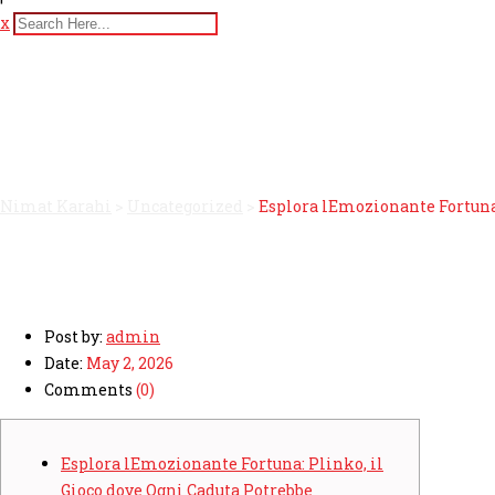
x
Esplora lEmozionante Fortu
Moltiplicare le Tue Vincite.
Nimat Karahi
>
Uncategorized
>
Esplora lEmozionante Fortuna 
Post by:
admin
Date:
May 2, 2026
Comments
(0)
Esplora lEmozionante Fortuna: Plinko, il
Gioco dove Ogni Caduta Potrebbe