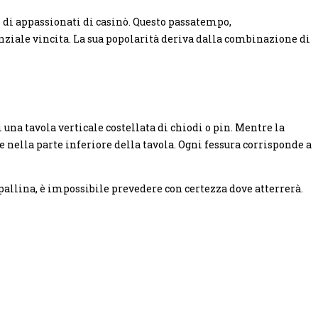
o di appassionati di casinò. Questo passatempo,
ziale vincita. La sua popolarità deriva dalla combinazione di
i una tavola verticale costellata di chiodi o pin. Mentre la
 nella parte inferiore della tavola. Ogni fessura corrisponde a
 pallina, è impossibile prevedere con certezza dove atterrerà.