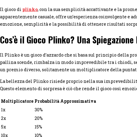
Il gioco di
plinko
, con la sua semplicità accattivante e la prom
apparentemente casuale, offre un’esperienza coinvolgente e adr
emozione, semplicità e la possibilità di ottenere risultati sorp
Cos’è il Gioco Plinko? Una Spiegazione
Il Plinko è un gioco d’azzardo che si basa sul principio della pro
pallina scende, rimbalza in modo imprevedibile tra i chiodi, se
un premio diverso, solitamente un moltiplicatore della puntata
La bellezza del Plinko risiede proprio nella sua imprevedibilità
Questo elemento di sorpresa è ciò che rende il gioco così emoz
Moltiplicatore
Probabilità Approssimativa
1x
30%
2x
20%
5x
15%
10x
10%