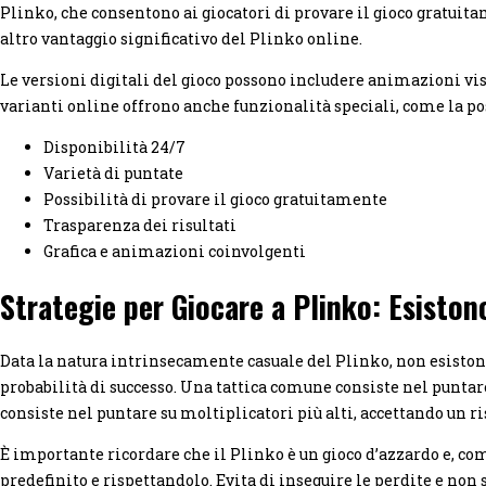
Plinko, che consentono ai giocatori di provare il gioco gratuit
altro vantaggio significativo del Plinko online.
Le versioni digitali del gioco possono includere animazioni vi
varianti online offrono anche funzionalità speciali, come la pos
Disponibilità 24/7
Varietà di puntate
Possibilità di provare il gioco gratuitamente
Trasparenza dei risultati
Grafica e animazioni coinvolgenti
Strategie per Giocare a Plinko: Esiston
Data la natura intrinsecamente casuale del Plinko, non esistono
probabilità di successo. Una tattica comune consiste nel puntar
consiste nel puntare su moltiplicatori più alti, accettando un r
È importante ricordare che il Plinko è un gioco d’azzardo e, co
predefinito e rispettandolo. Evita di inseguire le perdite e no