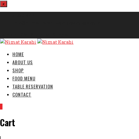
x
812324567
info@nimatkarahi.webtecservices.co.uk
London E7 9HA, United Kingdom
HOME
ABOUT US
SHOP
FOOD MENU
TABLE RESERVATION
CONTACT
0
Cart
|