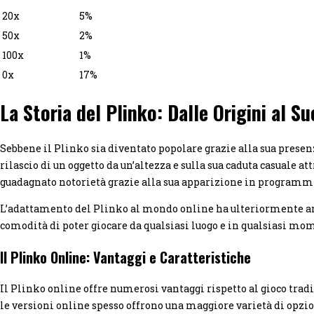
20x
5%
50x
2%
100x
1%
0x
17%
La Storia del Plinko: Dalle Origini al 
Sebbene il Plinko sia diventato popolare grazie alla sua presenz
rilascio di un oggetto da un’altezza e sulla sua caduta casuale a
guadagnato notorietà grazie alla sua apparizione in programmi t
L’adattamento del Plinko al mondo online ha ulteriormente ampl
comodità di poter giocare da qualsiasi luogo e in qualsiasi mom
Il Plinko Online: Vantaggi e Caratteristiche
Il Plinko online offre numerosi vantaggi rispetto al gioco tradi
le versioni online spesso offrono una maggiore varietà di opzio