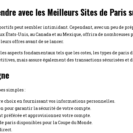
dre avec les Meilleurs Sites de Paris 
ortifs peut sembler intimidant. Cependant, avec un peu de prépar
 États-Unis, au Canada et au Mexique, offrira de nombreuses pos
 leurs offres avant de se lancer.
es aspects fondamentaux tels que les cotes, les types de paris d
titives, mais assure également des transactions sécurisées et de
gne
es simples :
otre choix en fournissant vos informations personnelles.
n pour garantir la sécurité de votre compte.
 préférée et approvisionnez votre compte.
de paris disponibles pour la Coupe du Monde.
direct.