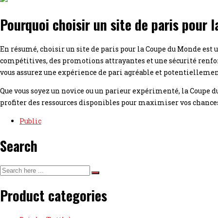
Pourquoi choisir un site de paris pour
En résumé, choisir un site de paris pour la Coupe du Monde est
compétitives, des promotions attrayantes et une sécurité renfo
vous assurez une expérience de pari agréable et potentiellemen
Que vous soyez un novice ou un parieur expérimenté, la Coupe du
profiter des ressources disponibles pour maximiser vos chances 
Public
Search
Product categories