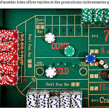
d’accéder à des offres variées et des promotions intéressantes