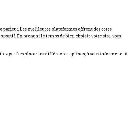
e parieur. Les meilleures plateformes offrent des cotes
portif. En prenant le temps de bien choisir votre site, vous
ez pas à explorer les différentes options, à vous informer et à