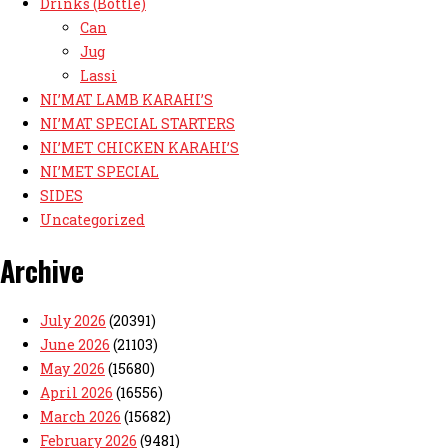
Drinks (Bottle)
Can
Jug
Lassi
NI’MAT LAMB KARAHI’S
NI’MAT SPECIAL STARTERS
NI’MET CHICKEN KARAHI’S
NI’MET SPECIAL
SIDES
Uncategorized
Archive
July 2026
(20391)
June 2026
(21103)
May 2026
(15680)
April 2026
(16556)
March 2026
(15682)
February 2026
(9481)