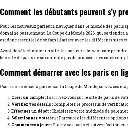
Comment les débutants peuvent s’y pren
Pour les nouveaux parieurs, naviguer dans le monde des paris sp
domaine passionnant. La Coupe du Monde 2026, qui se tiendra aux
est donc essentiel de se familiariser avec les différents sites et
Avant de sélectionner un site, les parieurs doivent comprendre l
bon site de paris ne se contente pas de proposer des cotes compé
Comment démarrer avec les paris en li
Pour commencer à parier sur la Coupe du Monde, suivez ces étap
Créer un compte :
Inscrivez-vous sur le site de paris de v
Vérifiez vos détails :
Complétez le processus de vérificatio
Effectuez un dépôt :
Choisissez votre méthode de paiement
Sélectionnez votre jeu :
Parcourez les différentes options 
Commencez à jouer :
Placez vos paris et suivez l’action en 