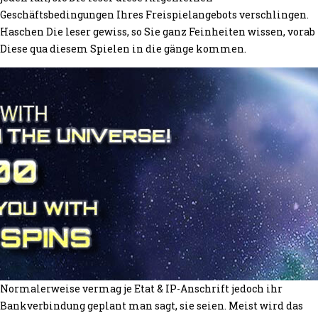
Geschäftsbedingungen Ihres Freispielangebots verschlingen.
Haschen Die leser gewiss, so Sie ganz Feinheiten wissen, vorab
Diese qua diesem Spielen in die gänge kommen.
Normalerweise vermag je Etat & IP-Anschrift jedoch ihr
Bankverbindung geplant man sagt, sie seien. Meist wird das