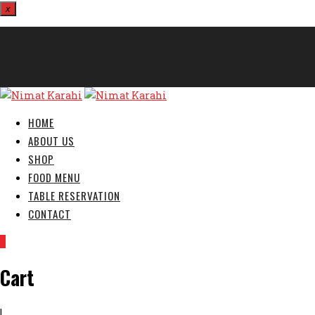
x
812324567
info@nimatkarahi.webtecservices.co.uk
London E7 9HA, United Kingdom
HOME
ABOUT US
SHOP
FOOD MENU
TABLE RESERVATION
CONTACT
0
Cart
|