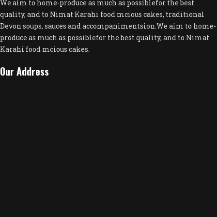
We aim to home-produce as much as possiblefor the best
quality, and to Nimat Karahi food mcious cakes, traditional
Devon soups, sauces and accompanimentsion.We aim to home-
produce as much as possiblefor the best quality, and to Nimat
Karahi food mcious cakes.
Our Address