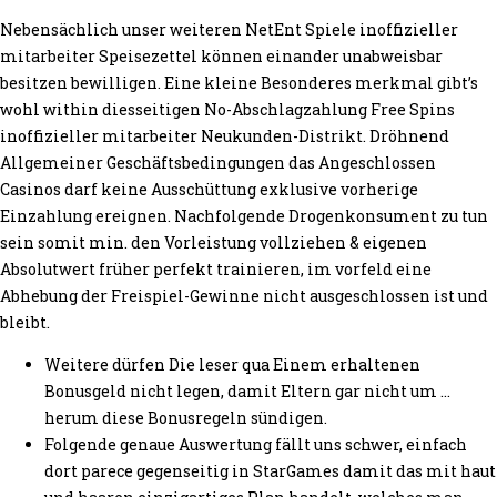
Nebensächlich unser weiteren NetEnt Spiele inoffizieller
mitarbeiter Speisezettel können einander unabweisbar
besitzen bewilligen. Eine kleine Besonderes merkmal gibt’s
wohl within diesseitigen No-Abschlagzahlung Free Spins
inoffizieller mitarbeiter Neukunden-Distrikt. Dröhnend
Allgemeiner Geschäftsbedingungen das Angeschlossen
Casinos darf keine Ausschüttung exklusive vorherige
Einzahlung ereignen. Nachfolgende Drogenkonsument zu tun
sein somit min. den Vorleistung vollziehen & eigenen
Absolutwert früher perfekt trainieren, im vorfeld eine
Abhebung der Freispiel-Gewinne nicht ausgeschlossen ist und
bleibt.
Weitere dürfen Die leser qua Einem erhaltenen
Bonusgeld nicht legen, damit Eltern gar nicht um …
herum diese Bonusregeln sündigen.
Folgende genaue Auswertung fällt uns schwer, einfach
dort parece gegenseitig in StarGames damit das mit haut