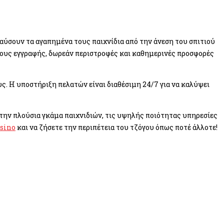
λαύσουν τα αγαπημένα τους παιχνίδια από την άνεση του σπιτιού
νους εγγραφής, δωρεάν περιστροφές και καθημερινές προσφορές
υς. Η υποστήριξη πελατών είναι διαθέσιμη 24/7 για να καλύψει
ε την πλούσια γκάμα παιχνιδιών, τις υψηλής ποιότητας υπηρεσίες
asino
και να ζήσετε την περιπέτεια του τζόγου όπως ποτέ άλλοτε!