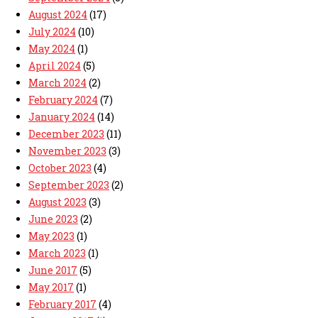
August 2024
(17)
July 2024
(10)
May 2024
(1)
April 2024
(5)
March 2024
(2)
February 2024
(7)
January 2024
(14)
December 2023
(11)
November 2023
(3)
October 2023
(4)
September 2023
(2)
August 2023
(3)
June 2023
(2)
May 2023
(1)
March 2023
(1)
June 2017
(5)
May 2017
(1)
February 2017
(4)