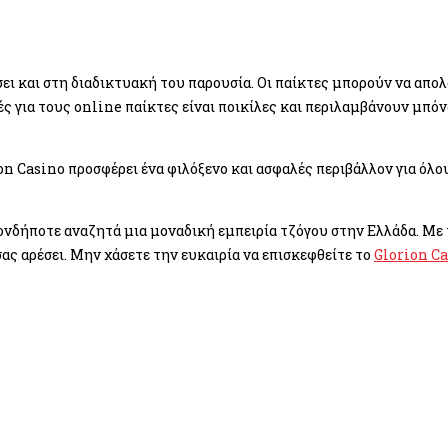
σει και στη διαδικτυακή του παρουσία. Οι παίκτες μπορούν να απο
ς για τους online παίκτες είναι ποικίλες και περιλαμβάνουν μπό
ion Casino προσφέρει ένα φιλόξενο και ασφαλές περιβάλλον για όλο
ποιονδήποτε αναζητά μια μοναδική εμπειρία τζόγου στην Ελλάδα. Μ
 σας αρέσει. Μην χάσετε την ευκαιρία να επισκεφθείτε το
Glorion C