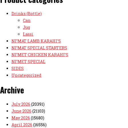
Drinks (Bottle)
Can
Jug
Lassi
NI’MAT LAMB KARAHI’S
NI’MAT SPECIAL STARTERS
NI’MET CHICKEN KARAHI’S
NI’MET SPECIAL
SIDES
Uncategorized
Archive
July 2026
(20391)
June 2026
(21103)
May 2026
(15680)
April 2026
(16556)