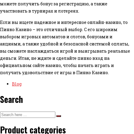
можете получить бонус за регистрацию, а также
участвовать в турнирах и лотереях.
Если вы ищете надежное и интересное онлайн-казино, то
Пинко Казино – это отличный выбор. С его широким
выбором игровых автоматов и слотов, бонусами и
акциями, а также удобной и безопасной системой оплаты,
вы сможете наслаждаться игрой и выигрывать реальные
деньги. Итак, не ждите и сделайте пинко вход на
официальном сайте казино, чтобы начать играть и
получать удовольствие от игры в Пинко Казино.
Blog
Search
Product categories