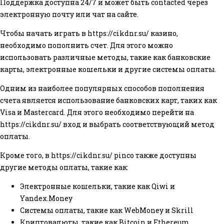
Поддержка доступна 24/7 и может быть contacted через
электронную почту или чат на сайте.
Чтобы начать играть в https://cikdnr.su/ казино,
необходимо пополнить счет. Для этого можно
использовать различные методы, такие как банковские
карты, электронные кошельки и другие системы оплаты.
Одним из наиболее популярных способов пополнения
счета является использование банковских карт, таких как
Visa и Mastercard. Для этого необходимо перейти на
https://cikdnr.su/ вход и выбрать соответствующий метод
оплаты.
Кроме того, в https://cikdnr.su/ pinco также доступны
другие методы оплаты, такие как:
Электронные кошельки, такие как Qiwi и
Yandex.Money
Системы оплаты, такие как WebMoney и Skrill
Криптовалюты, такие как Bitcoin и Ethereum