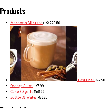
Products
Moroccan Mint tea
₨
2,222.50
Desi Chai
₨
2.50
Orange Juice
₨
7.99
Coke & Sprite
₨
5.99
Bottle Of Water
₨
1.20