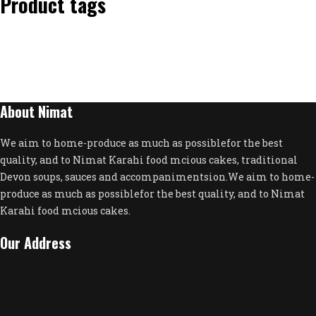
Product tags
About Nimat
We aim to home-produce as much as possiblefor the best
quality, and to Nimat Karahi food mcious cakes, traditional
Devon soups, sauces and accompanimentsion.We aim to home-
produce as much as possiblefor the best quality, and to Nimat
Karahi food mcious cakes.
Our Address