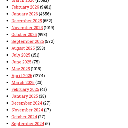
March 2026
(15682)
February 2026
(9481)
January 2026
(4656)
December 2025
(652)
November 2025
(1019)
October 2025
(998)
September 2025
(572)
August 2025
(553)
July 2025
(151)
June 2025
(75)
May 2025
(1018)
April 2025
(1274)
March 2025
(23)
February 2025
(41)
January 2025
(38)
December 2024
(27)
November 2024
(17)
October 2024
(27)
September 2024
(5)