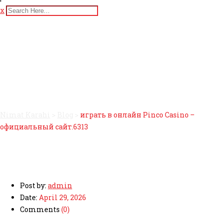
x
играть в онлайн Pinco
Casino – официальный
сайт.6313
Nimat Karahi
>
Blog
>
играть в онлайн Pinco Casino –
официальный сайт.6313
Post by:
admin
Date:
April 29, 2026
Comments
(0)