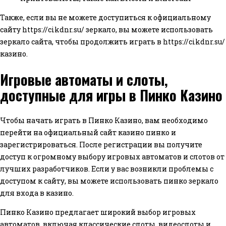
Также, если вы не можете доступиться к официальному
сайту https://cikdnr.su/ зеркало, вы можете использовать
зеркало сайта, чтобы продолжить играть в https://cikdnr.su/
казино.
Игровые автоматы и слоты,
доступные для игры в Пинко Казино
Чтобы начать играть в Пинко Казино, вам необходимо
перейти на официальный сайт казино пинко и
зарегистрироваться. После регистрации вы получите
доступ к огромному выбору игровых автоматов и слотов от
лучших разработчиков. Если у вас возникли проблемы с
доступом к сайту, вы можете использовать пинко зеркало
для входа в казино.
Пинко Казино предлагает широкий выбор игровых
автоматов, включая классические слоты, видеослоты и