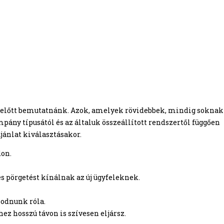
 mielőtt bemutatnánk. Azok, amelyek rövidebbek, mindig soknak
ny típusától és az általuk összeállított rendszertől függően
ajánlat kiválasztásakor.
don.
 pörgetést kínálnak az új ügyfeleknek.
sodnunk róla.
ez hosszú távon is szívesen eljársz.