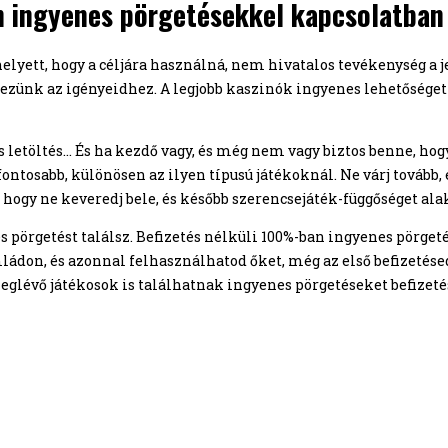
 ingyenes pörgetésekkel kapcsolatban 
helyett, hogy a céljára használná, nem hivatalos tevékenység a 
ezünk az igényeidhez. A legjobb kaszinók ingyenes lehetőséget 
s letöltés… És ha kezdő vagy, és még nem vagy biztos benne, hog
ontosabb, különösen az ilyen típusú játékoknál. Ne várj tovább,
hogy ne keveredj bele, és később szerencsejáték-függőséget alak
pörgetést találsz. Befizetés nélküli 100%-ban ingyenes pörgetés
ládon, és azonnal felhasználhatod őket, még az első befizetésed
eglévő játékosok is találhatnak ingyenes pörgetéseket befizeté