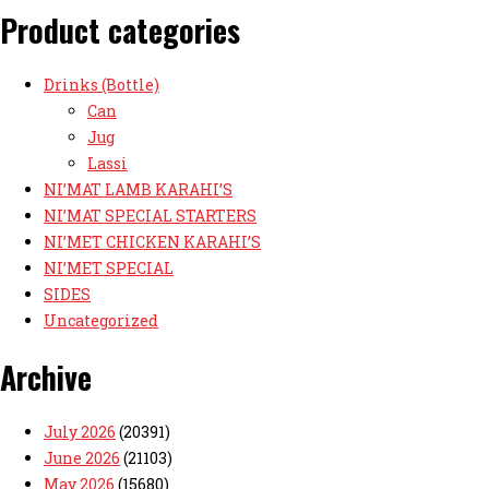
Product categories
Drinks (Bottle)
Can
Jug
Lassi
NI’MAT LAMB KARAHI’S
NI’MAT SPECIAL STARTERS
NI’MET CHICKEN KARAHI’S
NI’MET SPECIAL
SIDES
Uncategorized
Archive
July 2026
(20391)
June 2026
(21103)
May 2026
(15680)