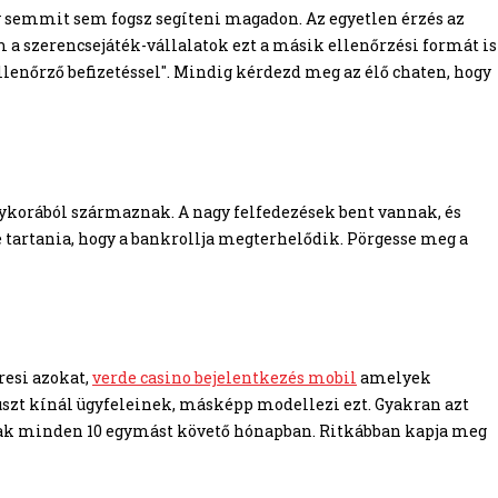
ogy semmit sem fogsz segíteni magadon. Az egyetlen érzés az
m a szerencsejáték-vállalatok ezt a másik ellenőrzési formát is
llenőrző befizetéssel". Mindig kérdezd meg az élő chaten, hogy
nykorából származnak. A nagy felfedezések bent vannak, és
ne tartania, hogy a bankrollja megterhelődik. Pörgesse meg a
resi azokat,
verde casino bejelentkezés mobil
amelyek
uszt kínál ügyfeleinek, másképp modellezi ezt. Gyakran azt
ágnak minden 10 egymást követő hónapban. Ritkábban kapja meg