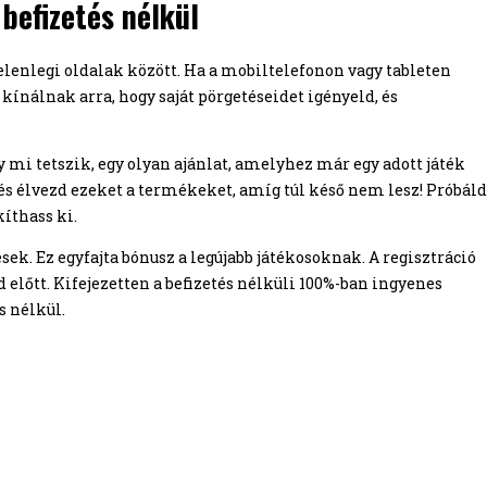
befizetés nélkül
jelenlegi oldalak között. Ha a mobiltelefonon vagy tableten
kínálnak arra, hogy saját pörgetéseidet igényeld, és
y mi tetszik, egy olyan ajánlat, amelyhez már egy adott játék
 és élvezd ezeket a termékeket, amíg túl késő nem lesz! Próbáld
íthass ki.
ek. Ez egyfajta bónusz a legújabb játékosoknak. A regisztráció
 előtt. Kifejezetten a befizetés nélküli 100%-ban ingyenes
s nélkül.