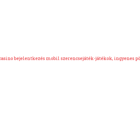
de casino bejelentkezés mo
etés nélkül 2022 európai o
casino bejelentkezés mobil szerencsejáték-játékok, ingyenes p