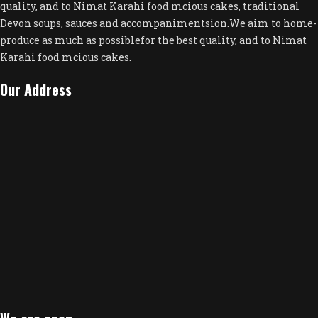
quality, and to Nimat Karahi food mcious cakes, traditional
Devon soups, sauces and accompanimentsion.We aim to home-
produce as much as possiblefor the best quality, and to Nimat
Karahi food mcious cakes.
Our Address