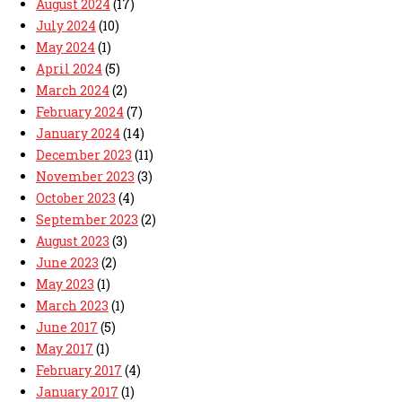
August 2024
(17)
July 2024
(10)
May 2024
(1)
April 2024
(5)
March 2024
(2)
February 2024
(7)
January 2024
(14)
December 2023
(11)
November 2023
(3)
October 2023
(4)
September 2023
(2)
August 2023
(3)
June 2023
(2)
May 2023
(1)
March 2023
(1)
June 2017
(5)
May 2017
(1)
February 2017
(4)
January 2017
(1)