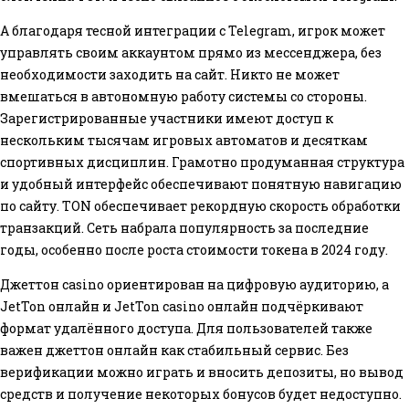
А благодаря тесной интеграции с Telegram, игрок может
управлять своим аккаунтом прямо из мессенджера, без
необходимости заходить на сайт. Никто не может
вмешаться в автономную работу системы со стороны.
Зарегистрированные участники имеют доступ к
нескольким тысячам игровых автоматов и десяткам
спортивных дисциплин. Грамотно продуманная структура
и удобный интерфейс обеспечивают понятную навигацию
по сайту. TON обеспечивает рекордную скорость обработки
транзакций. Сеть набрала популярность за последние
годы, особенно после роста стоимости токена в 2024 году.
Джеттон casino ориентирован на цифровую аудиторию, а
JetTon онлайн и JetTon casino онлайн подчёркивают
формат удалённого доступа. Для пользователей также
важен джеттон онлайн как стабильный сервис. Без
верификации можно играть и вносить депозиты, но вывод
средств и получение некоторых бонусов будет недоступно.