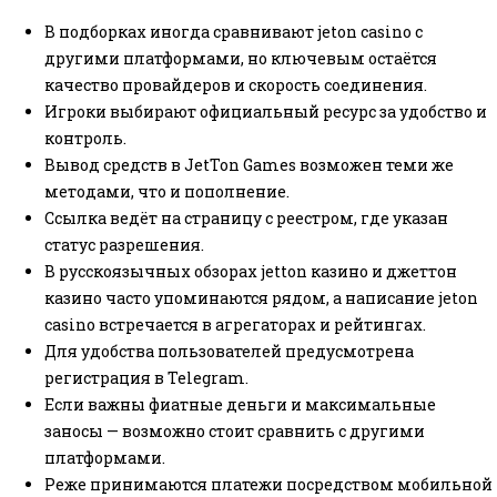
В подборках иногда сравнивают jeton casino с
другими платформами, но ключевым остаётся
качество провайдеров и скорость соединения.
Игроки выбирают официальный ресурс за удобство и
контроль.
Вывод средств в JetTon Games возможен теми же
методами, что и пополнение.
Ссылка ведёт на страницу с реестром, где указан
статус разрешения.
В русскоязычных обзорах jetton казино и джеттон
казино часто упоминаются рядом, а написание jeton
casino встречается в агрегаторах и рейтингах.
Для удобства пользователей предусмотрена
регистрация в Telegram.
Если важны фиатные деньги и максимальные
заносы — возможно стоит сравнить с другими
платформами.
Реже принимаются платежи посредством мобильной