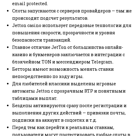
email protected.
Слоты запускаются с серверов провайдеров — там же
происходит подсчет результатов.
Jetton casino использует передовые технологии для
повышения скорости, прозрачности и уровня
безопасности транзакций.
Главное отличие JetTon от большинства онлайн-
казино и букмекеров заключается в интеграции с
блокчейном TON и мессенджером Telegram.
Бетторы имеют возможность менять ставки
непосредственно по ходу игры.
Для любителей классики выделены игровые
автоматы Jetton с прозрачным RTP и понятными
таблицами выплат.
Бездепы активируются сразу после регистрации и
выполнения других действий — привязки почты,
подписки на аккаунт в соцсетях и т.д.
Перед тем как перейти к реальным ставкам,
пользователи могут протестировать любые слоты в