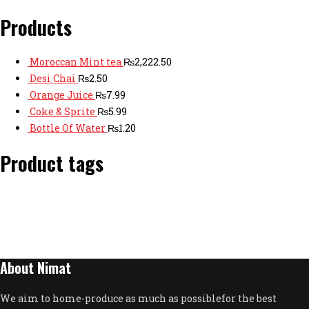
Products
Moroccan Mint tea
₨
2,222.50
Desi Chai
₨
2.50
Orange Juice
₨
7.99
Coke & Sprite
₨
5.99
Bottle Of Water
₨
1.20
Product tags
About Nimat
We aim to home-produce as much as possiblefor the best