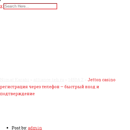
x
Jetton casino регистрация
через телефон —
быстрый вход и
подтверждение
Nimat Karahi
>
alliance-teh.ru
>
1450A Z
>
Jetton casino
регистрация через телефон — быстрый вход и
подтверждение
Post by:
admin