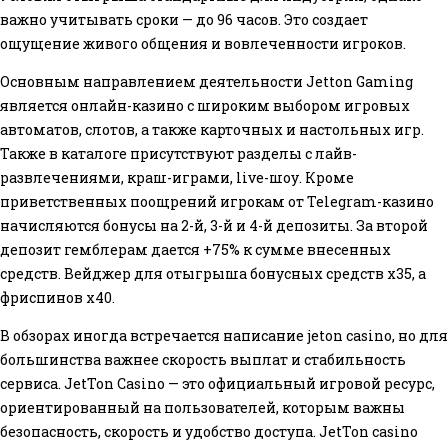
важно учитывать сроки — до 96 часов. Это создает
ощущение живого общения и вовлеченности игроков.
Основным направлением деятельности Jetton Gaming
является онлайн-казино с широким выбором игровых
автоматов, слотов, а также карточных и настольных игр.
Также в каталоге присутствуют разделы с лайв-
развлечениями, краш-играми, live-шоу. Кроме
приветственных поощрений игрокам от Telegram-казино
начисляются бонусы на 2-й, 3-й и 4-й депозиты. За второй
депозит гемблерам дается +75% к сумме внесенных
средств. Вейджер для отыгрыша бонусных средств х35, а
фриспинов х40.
В обзорах иногда встречается написание jeton casino, но для
большинства важнее скорость выплат и стабильность
сервиса. JetTon Casino — это официальный игровой ресурс,
ориентированный на пользователей, которым важны
безопасность, скорость и удобство доступа. JetTon casino