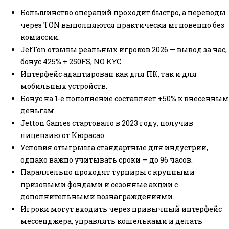
Большинство операций проходит быстро, а переводы
через TON выполняются практически мгновенно без
комиссии.
JetTon отзывы реальных игроков 2026 — вывод за час,
бонус 425% + 250FS, NO KYC.
Интерфейс адаптирован как для ПК, так и для
мобильных устройств.
Бонус на 1-е пополнение составляет +50% к внесенным
деньгам.
Jetton Games стартовало в 2023 году, получив
лицензию от Кюрасао.
Условия отыгрыша стандартные для индустрии,
однако важно учитывать сроки — до 96 часов.
Параллельно проходят турниры с крупными
призовыми фондами и сезонные акции с
дополнительными вознаграждениями.
Игроки могут входить через привычный интерфейс
мессенджера, управлять кошельками и делать