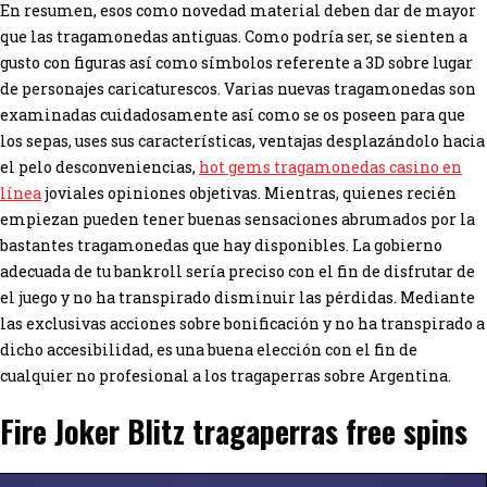
En resumen, esos como novedad material deben dar de mayor
que las tragamonedas antiguas. Como podrí­a ser, se sienten a
gusto con figuras así­ como símbolos referente a 3D sobre lugar
de personajes caricaturescos. Varias nuevas tragamonedas son
examinadas cuidadosamente así­ como se os poseen para que
los sepas, uses sus características, ventajas desplazándolo hacia
el pelo desconveniencias,
hot gems tragamonedas casino en
línea
joviales opiniones objetivas. Mientras, quienes recién
empiezan pueden tener buenas sensaciones abrumados por la
bastantes tragamonedas que hay disponibles. La gobierno
adecuada de tu bankroll serí­a preciso con el fin de disfrutar de
el juego y no ha transpirado disminuir las pérdidas. Mediante
las exclusivas acciones sobre bonificación y no ha transpirado a
dicho accesibilidad, es una buena elección con el fin de
cualquier no profesional a los tragaperras sobre Argentina.
Fire Joker Blitz tragaperras free spins