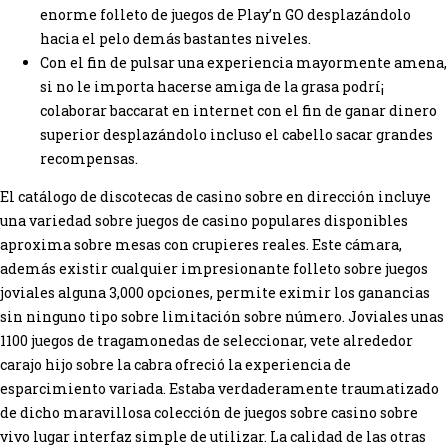
enorme folleto de juegos de Play’n GO desplazándolo
hacia el pelo demás bastantes niveles.
Con el fin de pulsar una experiencia mayormente amena,
si no le importa hacerse amiga de la grasa podrí¡
colaborar baccarat en internet con el fin de ganar dinero
superior desplazándolo incluso el cabello sacar grandes
recompensas.
El catálogo de discotecas de casino sobre en dirección incluye
una variedad sobre juegos de casino populares disponibles
aproxima sobre mesas con crupieres reales. Este cámara,
además existir cualquier impresionante folleto sobre juegos
joviales alguna 3,000 opciones, permite eximir los ganancias
sin ninguno tipo sobre limitación sobre número. Joviales unas
1100 juegos de tragamonedas de seleccionar, vete alrededor
carajo hijo sobre la cabra ofreció la experiencia de
esparcimiento variada. Estaba verdaderamente traumatizado
de dicho maravillosa colección de juegos sobre casino sobre
vivo lugar interfaz simple de utilizar. La calidad de las otras