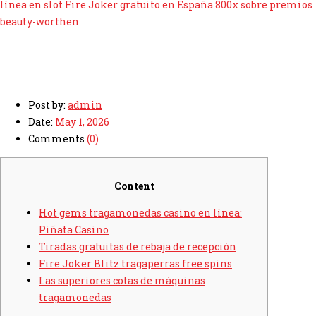
línea en slot Fire Joker gratuito en España 800x sobre premios
beauty-worthen
Post by:
admin
Date:
May 1, 2026
Comments
(0)
Content
Hot gems tragamonedas casino en línea:
Piñata Casino
Tiradas gratuitas de rebaja de recepción
Fire Joker Blitz tragaperras free spins
Las superiores cotas de máquinas
tragamonedas