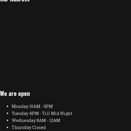
We are open
Monday
10AM - 9PM
Tuesday
4PM - Till Mid Night
Wednesday
8AM - 12AM
Thursday
Closed