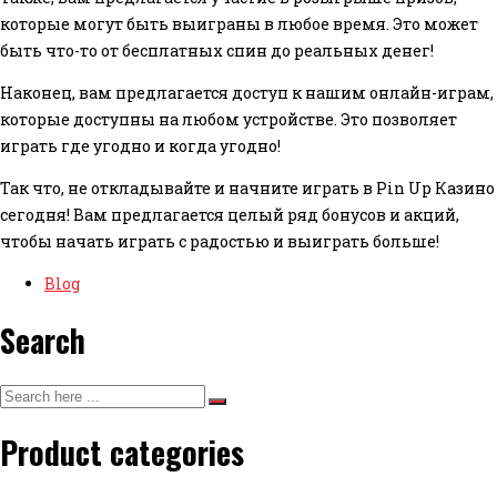
которые могут быть выиграны в любое время. Это может
быть что-то от бесплатных спин до реальных денег!
Наконец, вам предлагается доступ к нашим онлайн-играм,
которые доступны на любом устройстве. Это позволяет
играть где угодно и когда угодно!
Так что, не откладывайте и начните играть в Pin Up Казино
сегодня! Вам предлагается целый ряд бонусов и акций,
чтобы начать играть с радостью и выиграть больше!
Blog
Search
Product categories