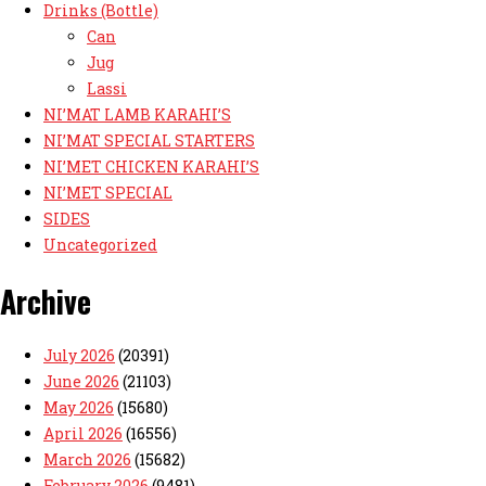
Drinks (Bottle)
Can
Jug
Lassi
NI’MAT LAMB KARAHI’S
NI’MAT SPECIAL STARTERS
NI’MET CHICKEN KARAHI’S
NI’MET SPECIAL
SIDES
Uncategorized
Archive
July 2026
(20391)
June 2026
(21103)
May 2026
(15680)
April 2026
(16556)
March 2026
(15682)
February 2026
(9481)