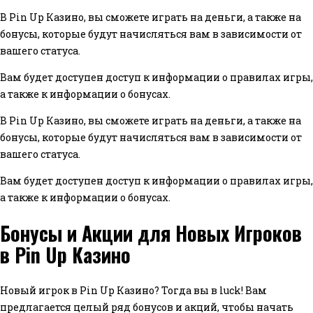
В Pin Up Казино, вы сможете играть на деньги, а также на
бонусы, которые будут начисляться вам в зависимости от
вашего статуса.
Вам будет доступен доступ к информации о правилах игры,
а также к информации о бонусах.
В Pin Up Казино, вы сможете играть на деньги, а также на
бонусы, которые будут начисляться вам в зависимости от
вашего статуса.
Вам будет доступен доступ к информации о правилах игры,
а также к информации о бонусах.
Бонусы и Акции для Новых Игроков
в Pin Up Казино
Новый игрок в Pin Up Казино? Тогда вы в luck! Вам
предлагается целый ряд бонусов и акций, чтобы начать