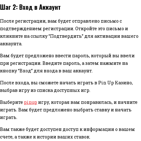
Шаг 2: Вход в Аккаунт
После регистрации, вам будет отправлено письмо с
подтверждением регистрации. Откройте это письмо и
кликните на ссылку “Подтвердить” для активации вашего
аккаунта.
Вам будет предложено ввести пароль, который вы ввели
при регистрации. Введите пароль, а затем нажмите на
кнопку “Вход” для входа в ваш аккаунт.
После входа, вы сможете начать играть в Pin Up Казино,
выбрав игру из списка доступных игр.
Выберите
pinup
игру, которая вам понравилась, и начните
играть. Вам будет предложено выбрать ставку и начать
играть.
Вам также будет доступен доступ к информации о вашем
счете, а также к истории ваших ставок.