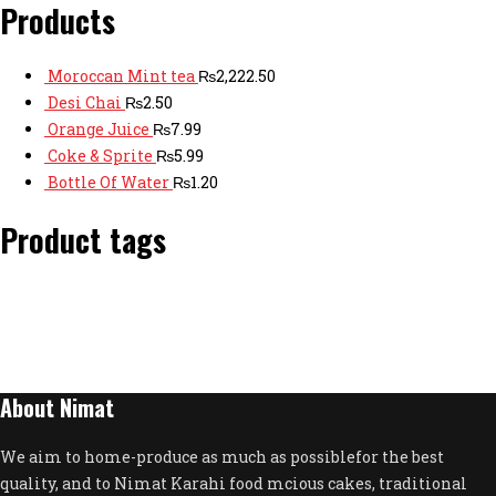
Products
Moroccan Mint tea
₨
2,222.50
Desi Chai
₨
2.50
Orange Juice
₨
7.99
Coke & Sprite
₨
5.99
Bottle Of Water
₨
1.20
Product tags
About Nimat
We aim to home-produce as much as possiblefor the best
quality, and to Nimat Karahi food mcious cakes, traditional