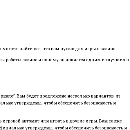
ы можете найти все, что вам нужно для игры в казино.
кты работы казино и почему он является одним из лучших в
зеркало”. Вам будет предложено несколько вариантов, из
ально утверждены, чтобы обеспечить безопасность и
ь игровой автомат или играть в другие игры. Вам также
 официально утверждены, чтобы обеспечить безопасность и