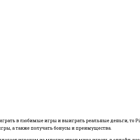
играть в любимые игры и выиграть реальные деньги, то Pin
игры, а также получать бонусы и преимущества.
едлагает игрокам из многих стран мира играть в онлайн-к