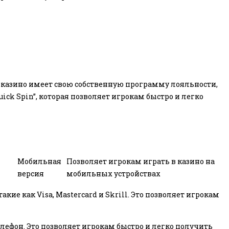
, казино имеет свою собственную программу лояльности,
ick Spin”, которая позволяет игрокам быстро и легко
Мобильная
Позволяет игрокам играть в казино на
версия
мобильных устройствах
ие как Visa, Mastercard и Skrill. Это позволяет игрокам
елефон. Это позволяет игрокам быстро и легко получить