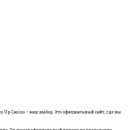
 Up Casino – ваш выбор. Это официальный сайт, где вы
азино. Он имеет официальный лиценз на проведение