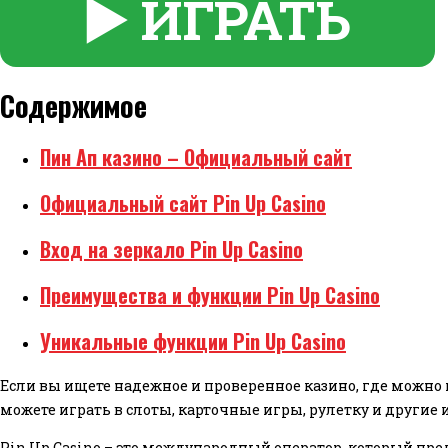
▶️ ИГРАТЬ
Содержимое
Пин Ап казино – Официальный сайт
Официальный сайт Pin Up Casino
Вход на зеркало Pin Up Casino
Преимущества и функции Pin Up Casino
Уникальные функции Pin Up Casino
Если вы ищете надежное и проверенное казино, где можно 
можете играть в слоты, карточные игры, рулетку и другие 
Pin Up Casino – это международный оператор, который пр