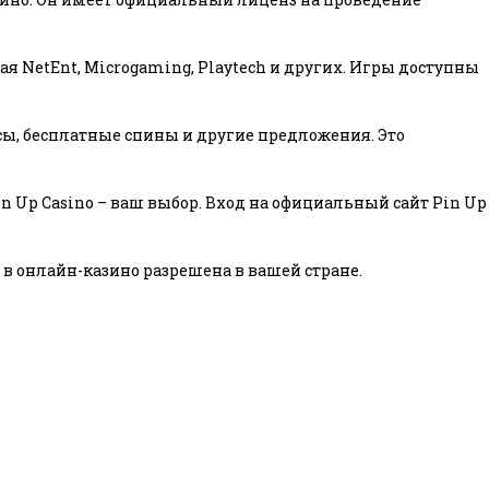
я NetEnt, Microgaming, Playtech и других. Игры доступны
сы, бесплатные спины и другие предложения. Это
n Up Casino – ваш выбор. Вход на официальный сайт Pin Up
а в онлайн-казино разрешена в вашей стране.