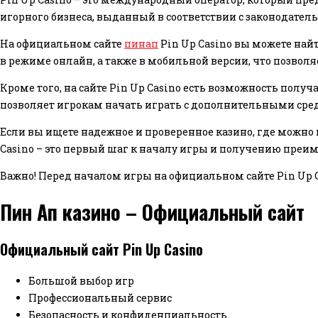
игорного бизнеса, выданный в соответствии с законодател
На официальном сайте
пинап
Pin Up Casino вы можете най
в режиме онлайн, а также в мобильной версии, что позволя
Кроме того, на сайте Pin Up Casino есть возможность пол
позволяет игрокам начать играть с дополнительными сре
Если вы ищете надежное и проверенное казино, где можно 
Casino – это первый шаг к началу игры и получению преи
Важно! Перед началом игры на официальном сайте Pin Up Cas
Пин Ап казино – Официальный сайт
Официальный сайт Pin Up Casino
Большой выбор игр
Профессиональный сервис
Безопасность и конфиденциальность