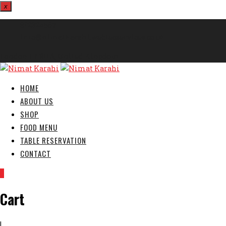
x
812324567
info@nimatkarahi.webtecservices.co.uk
London E7 9HA, United Kingdom
HOME
ABOUT US
SHOP
FOOD MENU
TABLE RESERVATION
CONTACT
0
Cart
|