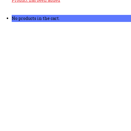
Product has been added
No products in the cart.