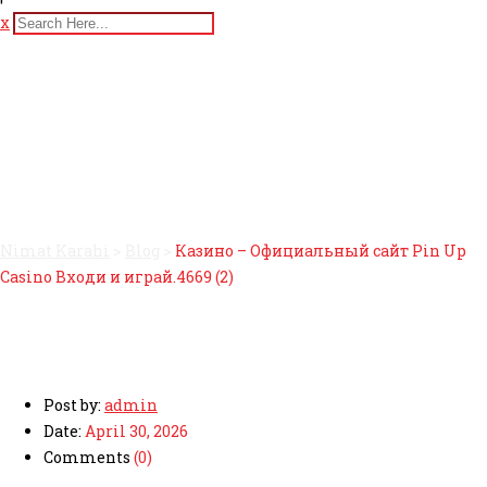
x
Казино – Официальный
сайт Pin Up Casino Входи
и играй.4669 (2)
Nimat Karahi
>
Blog
>
Казино – Официальный сайт Pin Up
Casino Входи и играй.4669 (2)
Post by:
admin
Date:
April 30, 2026
Comments
(0)