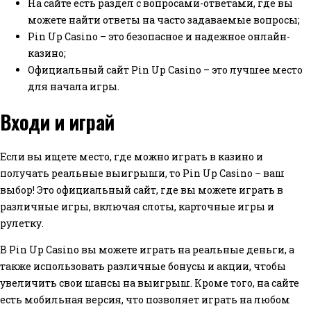
На сайте есть раздел с вопросами-ответами, где вы
можете найти ответы на часто задаваемые вопросы;
Pin Up Casino – это безопасное и надежное онлайн-
казино;
Официальный сайт Pin Up Casino – это лучшее место
для начала игры.
Входи и играй
Если вы ищете место, где можно играть в казино и
получать реальные выигрыши, то Pin Up Casino – ваш
выбор! Это официальный сайт, где вы можете играть в
различные игры, включая слоты, карточные игры и
рулетку.
В Pin Up Casino вы можете играть на реальные деньги, а
также использовать различные бонусы и акции, чтобы
увеличить свои шансы на выигрыш. Кроме того, на сайте
есть мобильная версия, что позволяет играть на любом