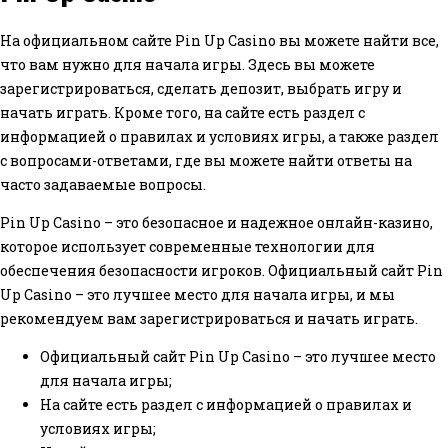
На официальном сайте Pin Up Casino вы можете найти все,
что вам нужно для начала игры. Здесь вы можете
зарегистрироваться, сделать депозит, выбрать игру и
начать играть. Кроме того, на сайте есть раздел с
информацией о правилах и условиях игры, а также раздел
с вопросами-ответами, где вы можете найти ответы на
часто задаваемые вопросы.
Pin Up Casino – это безопасное и надежное онлайн-казино,
которое использует современные технологии для
обеспечения безопасности игроков. Официальный сайт Pin
Up Casino – это лучшее место для начала игры, и мы
рекомендуем вам зарегистрироваться и начать играть.
Официальный сайт Pin Up Casino – это лучшее место
для начала игры;
На сайте есть раздел с информацией о правилах и
условиях игры;