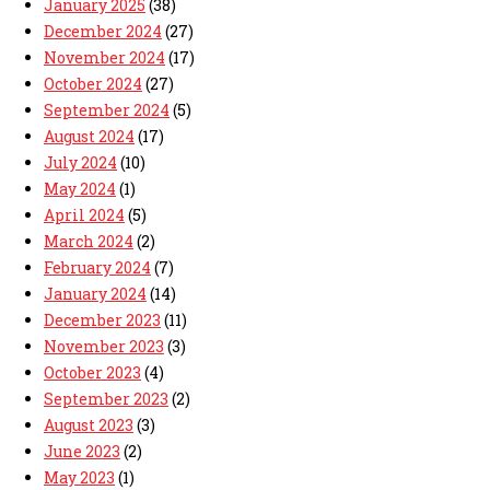
January 2025
(38)
December 2024
(27)
November 2024
(17)
October 2024
(27)
September 2024
(5)
August 2024
(17)
July 2024
(10)
May 2024
(1)
April 2024
(5)
March 2024
(2)
February 2024
(7)
January 2024
(14)
December 2023
(11)
November 2023
(3)
October 2023
(4)
September 2023
(2)
August 2023
(3)
June 2023
(2)
May 2023
(1)