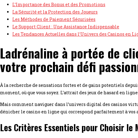
L’Importance des Bonus et des Promotions
La Sécurité et la Protection des Joueurs
Les Méthodes de Paiement Sécurisées
Le Support Client : Une Assistance Indispensable
Les Tendances Actuelles dans l’Univers des Casinos en Li
Ladrénaline à portée de cli
votre prochain défi passion
À la recherche de sensations fortes et de gains potentiels depuis
moment, où que vous soyez. L’attrait des jeux de hasard en lign
Mais comment naviguer dans l’univers digital des casinos virtuel
dénicher le casino en ligne qui correspond parfaitement à vos a
Les Critères Essentiels pour Choisir le 