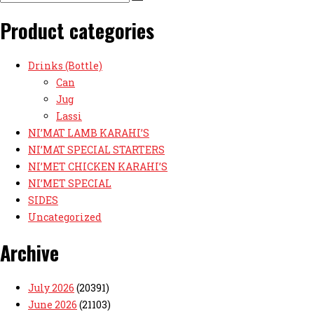
Product categories
Drinks (Bottle)
Can
Jug
Lassi
NI’MAT LAMB KARAHI’S
NI’MAT SPECIAL STARTERS
NI’MET CHICKEN KARAHI’S
NI’MET SPECIAL
SIDES
Uncategorized
Archive
July 2026
(20391)
June 2026
(21103)