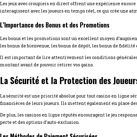
Les jeux avec croupiers en direct offrent une expérience encore
interagissent avec les joueurs en temps réel, ce qui crée une at
L’Importance des Bonus et des Promotions
Les bonus et les promotions sont un excellent moyen d’augmenter
les bonus de bienvenue, les bonus de dépôt, les bonus de fidélité e
Il est important de lire attentivement les conditions générales
montant avant de pouvoir retirer vos gains.
La Sécurité et la Protection des Joueur
La sécurité est une priorité absolue pour tout casino en ligne s
financières de leurs joueurs. Ils mettent également en place de
De plus, les casinos en ligne réputés encouragent le jeu responsab
perte et des options d’auto-exclusion.
Les Méthodes de Paiement Sécurisées