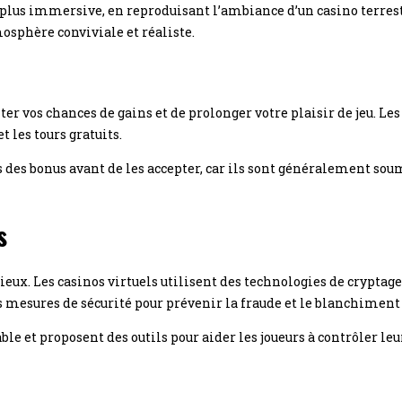
 plus immersive, en reproduisant l’ambiance d’un casino terrest
mosphère conviviale et réaliste.
 vos chances de gains et de prolonger votre plaisir de jeu. Les 
t les tours gratuits.
 des bonus avant de les accepter, car ils sont généralement soum
s
érieux. Les casinos virtuels utilisent des technologies de crypt
s mesures de sécurité pour prévenir la fraude et le blanchiment 
le et proposent des outils pour aider les joueurs à contrôler leur