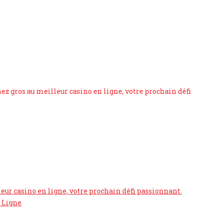
c jouez et gagnez gros au m
nez gros au meilleur casino en ligne, votre prochain défi
leur casino en ligne, votre prochain défi passionnant.
n Ligne