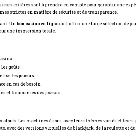
lusieurs critères sont à prendre en compte pour garantir une expé
mes strictes en matière de sécurité et de transparence.
nant. Un
bon casino en ligne
doit offrir une large sélection de jeu
 pour une immersion totale.
casino.
 les goûts.
lise les joueurs.
ace en cas de besoin.
s et financières des joueurs.
aux atouts. Les machines à sous, avec leurs thèmes variés et leur
e, avec des versions virtuelles du blackjack, de la roulette et du