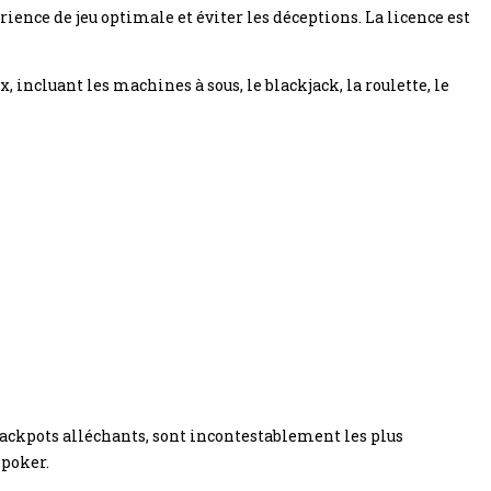
rience de jeu optimale et éviter les déceptions. La licence est
x, incluant les machines à sous, le blackjack, la roulette, le
s jackpots alléchants, sont incontestablement les plus
 poker.