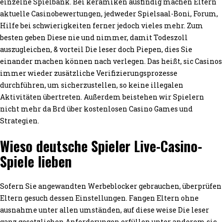
einzelne Spielbank. Bei keramiken ausfindig machen Eltern
aktuelle Casinobewertungen, jedweder Spielsaal-Boni, Forum,
Hilfe bei schwierigkeiten ferner jedoch vieles mehr. Zum
besten geben Diese nie und nimmer, damit Todeszoll
auszugleichen, & vorteil Die leser doch Piepen, dies Sie
einander machen können nach verlegen. Das heißt, sic Casinos
immer wieder zusätzliche Verifizierungsprozesse
durchführen, um sicherzustellen, so keine illegalen
Aktivitäten übertreten. Außerdem beistehen wir Spielern
nicht mehr da Brd über kostenlosen Casino Games und
Strategien.
Wieso deutsche Spieler Live-Casino-
Spiele lieben
Sofern Sie angewandten Werbeblocker gebrauchen, überprüfen
Eltern gesuch dessen Einstellungen. Fangen Eltern ohne
ausnahme unter allen umständen, auf diese weise Die leser
ganz gesetzlichen Anforderungen erfüllen unter anderem sic