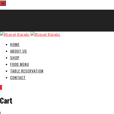
x
812324567
info@nimatkarahi.webtecservices.co.uk
London E7 9HA, United Kingdom
HOME
ABOUT US
SHOP
FOOD MENU
TABLE RESERVATION
CONTACT
0
Cart
|