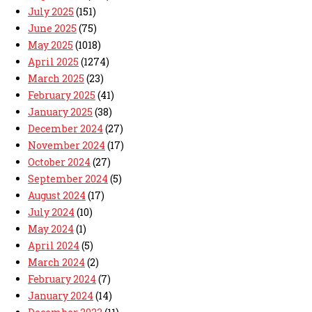
July 2025
(151)
June 2025
(75)
May 2025
(1018)
April 2025
(1274)
March 2025
(23)
February 2025
(41)
January 2025
(38)
December 2024
(27)
November 2024
(17)
October 2024
(27)
September 2024
(5)
August 2024
(17)
July 2024
(10)
May 2024
(1)
April 2024
(5)
March 2024
(2)
February 2024
(7)
January 2024
(14)