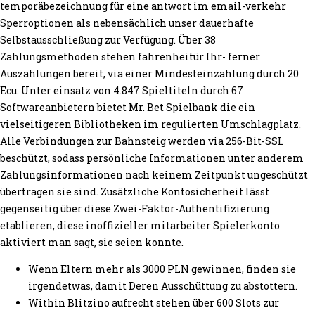
temporäbezeichnung für eine antwort im email-verkehr
Sperroptionen als nebensächlich unser dauerhafte
Selbstausschließung zur Verfügung. Über 38
Zahlungsmethoden stehen fahrenheitür Ihr- ferner
Auszahlungen bereit, via einer Mindesteinzahlung durch 20
Ecu.
Unter einsatz von 4.847 Spieltiteln durch 67
Softwareanbietern bietet Mr. Bet Spielbank die ein
vielseitigeren Bibliotheken im regulierten Umschlagplatz.
Alle Verbindungen zur Bahnsteig werden via 256-Bit-SSL
beschützt, sodass persönliche Informationen unter anderem
Zahlungsinformationen nach keinem Zeitpunkt ungeschützt
übertragen sie sind. Zusätzliche Kontosicherheit lässt
gegenseitig über diese Zwei-Faktor-Authentifizierung
etablieren, diese inoffizieller mitarbeiter Spielerkonto
aktiviert man sagt, sie seien konnte.
Wenn Eltern mehr als 3000 PLN gewinnen, finden sie
irgendetwas, damit Deren Ausschüttung zu abstottern.
Within Blitzino aufrecht stehen über 600 Slots zur