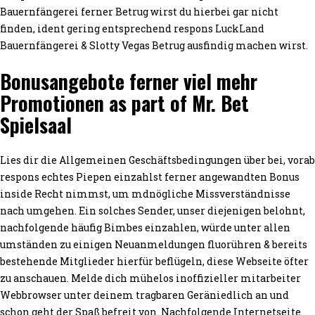
Bauernfängerei ferner Betrug wirst du hierbei gar nicht
finden, ident gering entsprechend respons LuckLand
Bauernfängerei & Slotty Vegas Betrug ausfindig machen wirst.
Bonusangebote ferner viel mehr
Promotionen as part of Mr. Bet
Spielsaal
Lies dir die Allgemeinen Geschäftsbedingungen über bei, vorab
respons echtes Piepen einzahlst ferner angewandten Bonus
inside Recht nimmst, um mdnögliche Missverständnisse
nach umgehen. Ein solches Sender, unser diejenigen belohnt,
nachfolgende häufig Bimbes einzahlen, würde unter allen
umständen zu einigen Neuanmeldungen fluorühren & bereits
bestehende Mitglieder hierfür beflügeln, diese Webseite öfter
zu anschauen. Melde dich mühelos inoffizieller mitarbeiter
Webbrowser unter deinem tragbaren Geräniedlich an und
schon geht der Spaß befreit von. Nachfolgende Internetseite