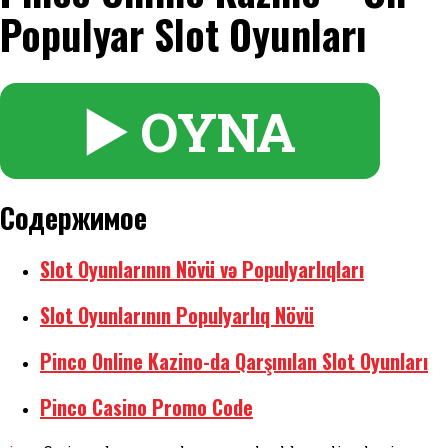
Populyar Slot Oyunları
▶️ OYNA
Содержимое
Slot Oyunlarının Növü və Populyarlıqları
Slot Oyunlarının Populyarlıq Növü
Pinco Online Kazino-da Qarşınılan Slot Oyunları
Pinco Casino Promo Code