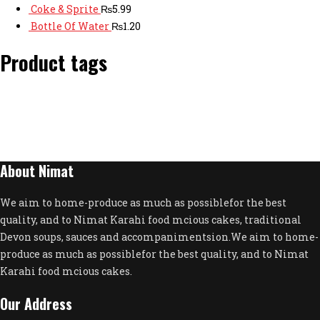
Coke & Sprite
₨
5.99
Bottle Of Water
₨
1.20
Product tags
About Nimat
We aim to home-produce as much as possiblefor the best
quality, and to Nimat Karahi food mcious cakes, traditional
Devon soups, sauces and accompanimentsion.We aim to home-
produce as much as possiblefor the best quality, and to Nimat
Karahi food mcious cakes.
Our Address