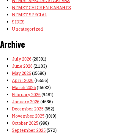
NI’MAT SPECIAL STARTERS
NI’MET CHICKEN KARAHI’S
NI’MET SPECIAL
SIDES
Uncategorized
Archive
July 2026
(20391)
June 2026
(21103)
May 2026
(15680)
April 2026
(16556)
March 2026
(15682)
February 2026
(9481)
January 2026
(4656)
December 2025
(652)
November 2025
(1019)
October 2025
(998)
September 2025
(572)