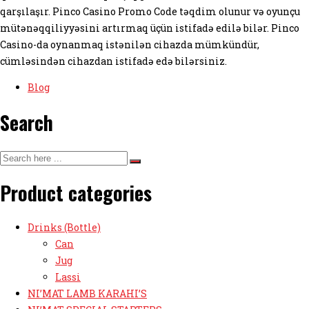
qarşılaşır. Pinco Casino Promo Code təqdim olunur və oyunçu
mütənəqqiliyyəsini artırmaq üçün istifadə edilə bilər. Pinco
Casino-da oynanmaq istənilən cihazda mümkündür,
cümləsindən cihazdan istifadə edə bilərsiniz.
Blog
Search
Product categories
Drinks (Bottle)
Can
Jug
Lassi
NI’MAT LAMB KARAHI’S