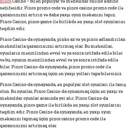
pinco
Casino – bu ən populyar və məhsuldar online kazino
səhifəsidir. Pinco promo code və pinco casino promo code ilə
qazancınızni artırın və daha yaxşı oyun məkanını tapın.
Pinco Casino, pinco game ilə birlikdə ən yaxşı slot oyunlarını
təqdim edir.
Pinco Casino-da oynayanda, pinko az və ya pinco adlandırılan
məhsullarla qazancınızni artırmaq olar. Bu məhsullar,
oyunların mənzilindən əvvəl və ya sonra istifadə edilə bilər
və bu, oyunun mənzilindən əvvəl və ya sonra istifadə edilə
bilər. Pinco Casino-da oynayanda, pinco promo code ilə
qazancınızni artırmaq üçün ən yaxşı yolları tapa bilərsiniz.
Pinco Casino-da oynayanda, ən populyar slot oyunları ilə tanış
olun. Bu oyunlar, Pinco Casino-da oynanmaq üçün ən yaxşı və
məhsuldar oyunlar arasında yer alır. Pinco Casino-da
oynayanda, pinco game ilə birlikdə ən yaxşı slot oyunlarını
təqdim edir. Pinco Casino-da oynayanda, ən yaxşı oyun
məkanını tapmaq üçün pinco casino promo code ilə
qazancınızni artırmaq olar.