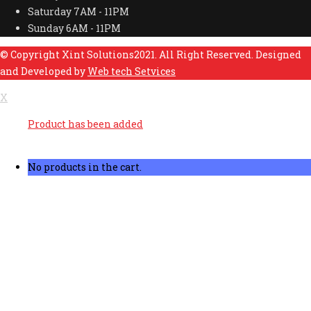
Saturday
7AM - 11PM
Sunday
6AM - 11PM
© Copyright Xint Solutions2021. All Right Reserved. Designed
and Developed by
Web tech Setvices
X
Product has been added
No products in the cart.