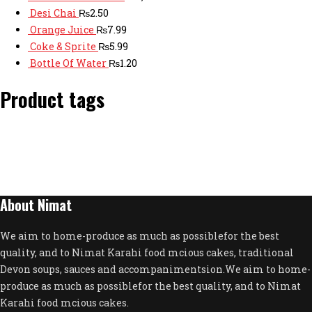
Desi Chai
₨
2.50
Orange Juice
₨
7.99
Coke & Sprite
₨
5.99
Bottle Of Water
₨
1.20
Product tags
About Nimat
We aim to home-produce as much as possiblefor the best
quality, and to Nimat Karahi food mcious cakes, traditional
Devon soups, sauces and accompanimentsion.We aim to home-
produce as much as possiblefor the best quality, and to Nimat
Karahi food mcious cakes.