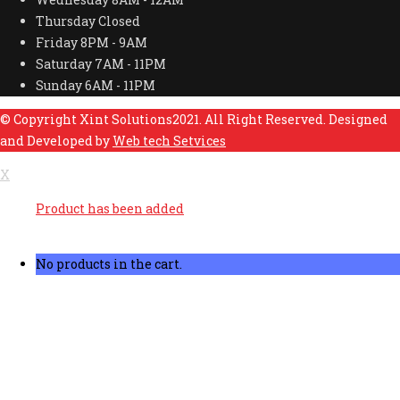
Thursday
Closed
Friday
8PM - 9AM
Saturday
7AM - 11PM
Sunday
6AM - 11PM
© Copyright Xint Solutions2021. All Right Reserved. Designed
and Developed by
Web tech Setvices
X
Product has been added
No products in the cart.