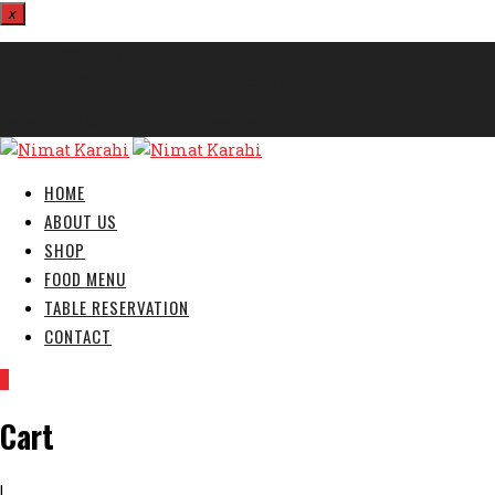
x
812324567
info@nimatkarahi.webtecservices.co.uk
London E7 9HA, United Kingdom
HOME
ABOUT US
SHOP
FOOD MENU
TABLE RESERVATION
CONTACT
0
Cart
|