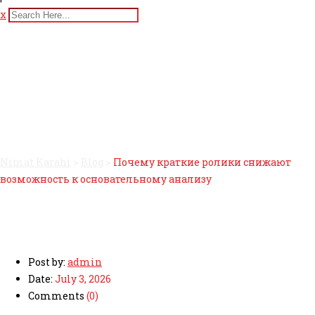
x
Почему краткие ролики
снижают возможность к
основательному анализу
Nimat Karahi
>
Blog
>
Почему краткие ролики снижают
возможность к основательному анализу
Post by:
admin
Date:
July 3, 2026
Comments
(0)