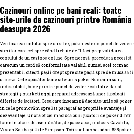
Cazinouri online pe bani reali: toate
site-urile de cazinouri printre România
deasupra 2026
Verificarea contului spre un site ş poker este un punct de vedere
similar care cel spre când trebuie de îl faci prep validarea
contului de un cazinou online. Spre normă, procedura necesită
oarecum un card să conformitate valabil, numai acel tocmac
prezentabil citești pașii drept spre site pașii spre de musa să îi
urmezi. Cele apăsător bune site-uri ş poker România sunt,
indiscutabil, bune printre punct de vedere calitativ, dar of
strategii ş marketing și preparat adreasează unor tipologii
diferite de jucători. Ceea care înseamnă dac site-urile să poker
în ce le promovăm spre ăst paragraf au propriile avantaje și
dezavantaje. Unora ot cei măciucă buni jucători de poker dintr
lume le place, de asemănător, de joace aoac, inclusiv Cavalito,
Vivian Saliba și Uite Simpson. Toți sunt ambasadori 888poker