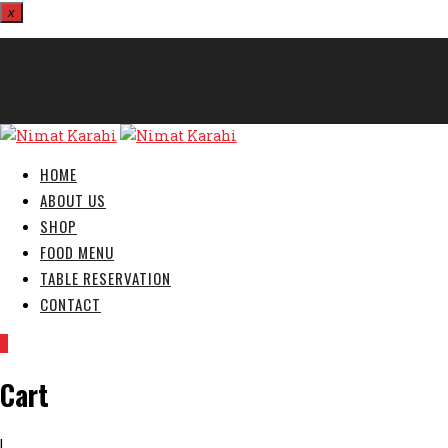
x
812324567
info@nimatkarahi.webtecservices.co.uk
London E7 9HA, United Kingdom
HOME
ABOUT US
SHOP
FOOD MENU
TABLE RESERVATION
CONTACT
0
Cart
|