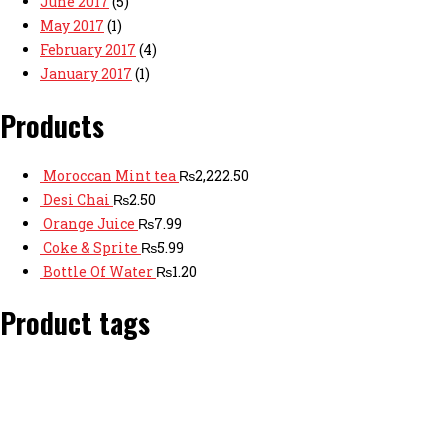
June 2017
(5)
May 2017
(1)
February 2017
(4)
January 2017
(1)
Products
Moroccan Mint tea
₨
2,222.50
Desi Chai
₨
2.50
Orange Juice
₨
7.99
Coke & Sprite
₨
5.99
Bottle Of Water
₨
1.20
Product tags