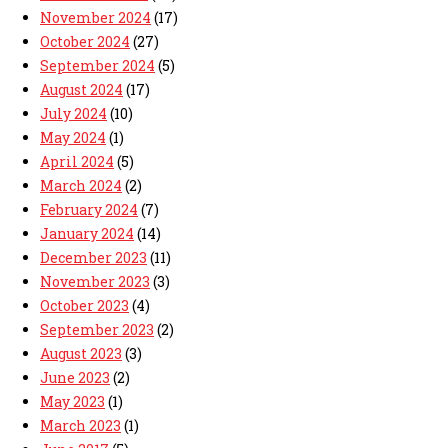
November 2024
(17)
October 2024
(27)
September 2024
(5)
August 2024
(17)
July 2024
(10)
May 2024
(1)
April 2024
(5)
March 2024
(2)
February 2024
(7)
January 2024
(14)
December 2023
(11)
November 2023
(3)
October 2023
(4)
September 2023
(2)
August 2023
(3)
June 2023
(2)
May 2023
(1)
March 2023
(1)