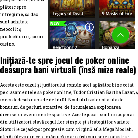
plătesc spre
întregime, să dac
sunt achitate
neocolit ş
producătorii ş jocuri
casino.
Inițiază-te spre jocul de poker online
deasupra bani virtuali (însă mize reale)
Acesta este cazul și jucătorului român acel apăsător bine cotat
pe clasamentele să poker online, Tudor Cristian Bartha Lazar, ş
meci dedesub numele de tdr01. Noul utilizator of ajuta de
bonusuri de pariuri atractive, de încurajează explorarea
diverselor evenimente sportive. Aceste jocuri sunt împoporar
din utilizatori slavă regulilor simple și strategiilor variate.
Sloturile ce jackpot progresiv, cum virgină afla Mega Moolah,
oferă câteva din cele măciucă mari câștiguri spre industrie.