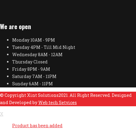
We are open
Monday
10AM - 9PM
Tuesday
4PM - Till Mid Night
Wednesday
8AM - 12AM
Thursday
Closed
Friday
8PM - 9AM
Saturday
7AM - 11PM
Sunday
6AM - 11PM
© Copyright Xint Solutions2021. All Right Reserved. Designed
and Developed by
Web tech Setvices
X
Product has been added