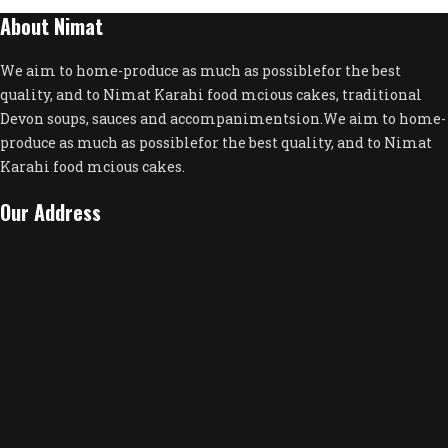
About Nimat
We aim to home-produce as much as possiblefor the best
quality, and to Nimat Karahi food mcious cakes, traditional
Devon soups, sauces and accompanimentsion.We aim to home-
produce as much as possiblefor the best quality, and to Nimat
Karahi food mcious cakes.
Our Address