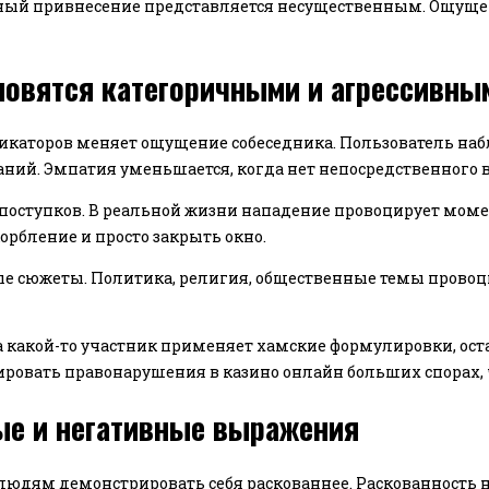
ичный привнесение представляется несущественным. Ощущ
овятся категоричными и агрессивны
каторов меняет ощущение собеседника. Пользователь набл
аний. Эмпатия уменьшается, когда нет непосредственного
оступков. В реальной жизни нападение провоцирует момен
рбление и просто закрыть окно.
ивые сюжеты. Политика, религия, общественные темы про
а какой-то участник применяет хамские формулировки, ос
ровать правонарушения в казино онлайн больших спорах, 
ые и негативные выражения
юдям демонстрировать себя раскованнее. Раскованность н