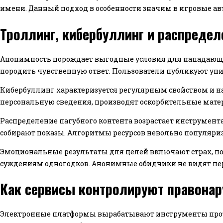
имени. Данный подход в особенности значим в игровые а
Троллинг, кибербуллинг и распредел
Анонимность порождает выгодные условия для нападающег
породить чувственную ответ. Пользователи публикуют ун
Кибербуллинг характеризуется регулярным свойством и 
персональную сведения, производят оскорбительные матери
Распределение пагубного контента возрастает инструмен
собирают показы. Алгоритмы ресурсов невольно популяриз
Эмоциональные результаты для целей включают страх, под
суждениям одногодков. Анонимные обидчики не видят пере
Как сервисы контролируют правонар
Электронные платформы вырабатывают инструменты проти