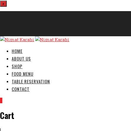
x
812324567
info@nimatkarahi.webtecservices.co.uk
London E7 9HA, United Kingdom
HOME
ABOUT US
SHOP
FOOD MENU
TABLE RESERVATION
CONTACT
0
Cart
|