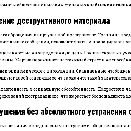
втоматы обществах с высоким степенью клеймения отдельн
ение деструктивного материала
о обращения в виртуальной пространстве. Троллинг предс
изительные сообщения, искажают факты и провоцируют ко
нацеленностью на определённую цель. Группы скрытых уч
алы. Жертва переживает постоянный стресс и не способна 
тами эпидемического циркуляции. Скандальные изображен
ируют такой содержимое из-за значительной заинтересова
авленность и социальную обособленность. Подростки в ча
живаний пострадавшего, что нарастает беспощадность шаг
ушения без абсолютного устранения 
востояния с вредоносным поступками, оберегая шанс ано