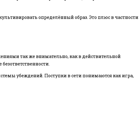
 культивировать определённый образ. Это плюс в частности
ениями так же внимательно, как в действительной
 безответственности.
стемы убеждений. Поступки в сети понимаются как игра,