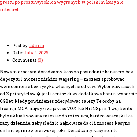
prostu po prostu wysokich wygranych w polskim kasynie
internet
Post by:
admin
Date:
July 3, 2026
Comments
(0)
Nowym graczom doradzamy kasyno posiadanie bonusem bez
depozytu i mozesz niskim wagering – mozesz sprobowac
wzmocnienie bez ryzyka wlasnych srodkow. Wybor zawiasach
od Z priorytetow � jesli cenisz duzy dodatkowy bonus, wsparcie
GGBet; kiedy powinienes zdecydowac zalezy Te osoby na
licencji MGA, najwyzsza jakosc VOX lub HitNSpin. Twoj konto
bylo aktualizowany miesiac do miesiaca, bardzo wracaj kilka
razy dziennie, zeby sledzic najnowsze da ci i mozesz kasyno
online opinie z pierwszej reki. Doradzamy kasyno, i to