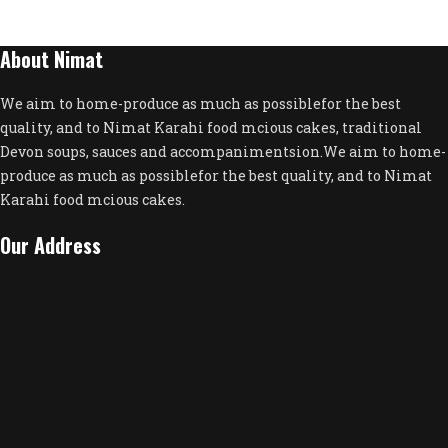
About Nimat
We aim to home-produce as much as possiblefor the best
quality, and to Nimat Karahi food mcious cakes, traditional
Devon soups, sauces and accompanimentsion.We aim to home-
produce as much as possiblefor the best quality, and to Nimat
Karahi food mcious cakes.
Our Address