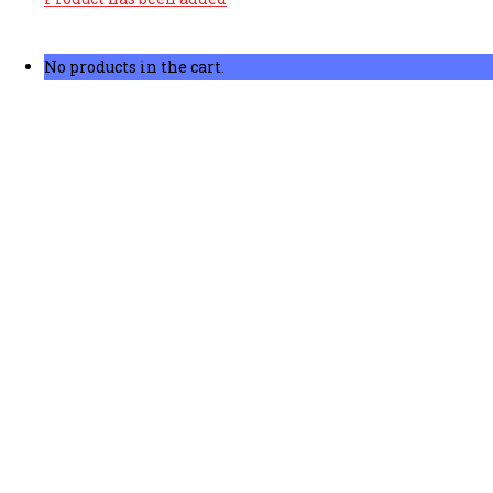
No products in the cart.