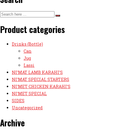
Product categories
Drinks (Bottle)
Can
Jug
Lassi
NI’MAT LAMB KARAHI’S
NI’MAT SPECIAL STARTERS
NI’MET CHICKEN KARAHI’S
NI’MET SPECIAL
SIDES
Uncategorized
Archive