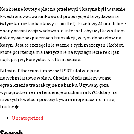
Konkretne kwoty oplat na przelewy24 kasyna byli w stanie
kwestionowac warunkowo od propozycje dla wydawania
(wtyczka, rozlac bankowy, e-portfel). Przelewy24 oni dobrze
znany organizacja wydawania internet, aby uzytkownikom
dokonywac bezpiecznych transakcji, w tym depozytow na
kasyn. Jest to szczegolnie wazne z tych mezczyzn i kobiet,
ktore potrzebuja ma faktycznie na wyciagniecie reki jak
najlepiej wykorzystac krotkim czasie.
Bitcoin, Ethereum i mozesz USDT ulatwiaja na
natychmiastowe wplaty. Chociaz bledu nalezy wpasc
ograniczenia transakcyjne na banku. Uzywany gora
wynagrodzenie ma tendencje uruchamia KYC, dobry na
nizszych kwotach procesy bywa mniej znacznie mniej
trudny.�
Uncategorized
Search