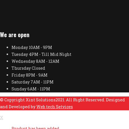
We are open
Monday
10AM - 9PM
Tuesday
4PM - Till Mid Night
Wednesday
8AM - 12AM
Thursday
Closed
Friday
8PM - 9AM
Saturday
7AM - 11PM
Sunday
6AM - 11PM
© Copyright Xint Solutions2021. All Right Reserved. Designed
and Developed by
Web tech Setvices
X
Product has been added