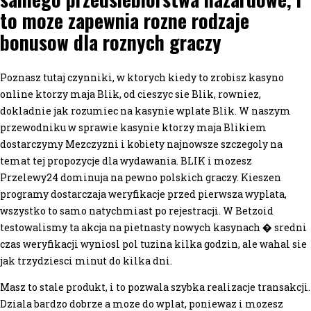
to moze zapewnia rozne rodzaje
bonusow dla roznych graczy
Poznasz tutaj czynniki, w ktorych kiedy to zrobisz kasyno
online ktorzy maja Blik, od cieszyc sie Blik, rowniez,
dokladnie jak rozumiec na kasynie wplate Blik. W naszym
przewodniku w sprawie kasynie ktorzy maja Blikiem
dostarczymy Mezczyzni i kobiety najnowsze szczegoly na
temat tej propozycje dla wydawania. BLIK i mozesz
Przelewy24 dominuja na pewno polskich graczy. Kieszen
programy dostarczaja weryfikacje przed pierwsza wyplata,
wszystko to samo natychmiast po rejestracji. W Betzoid
testowalismy ta akcja na pietnasty nowych kasynach � sredni
czas weryfikacji wyniosl pol tuzina kilka godzin, ale wahal sie
jak trzydziesci minut do kilka dni.
Masz to stale produkt, i to pozwala szybka realizacje transakcji.
Dziala bardzo dobrze a moze do wplat, poniewaz i mozesz