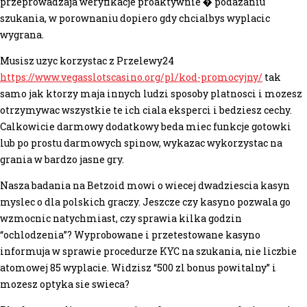
przeprowadzaja weryfikacje proaktywnie � podazaniu
szukania, w porownaniu dopiero gdy chcialbys wyplacic
wygrana.
Musisz uzyc korzystac z Przelewy24
https://www.vegasslotscasino.org/pl/kod-promocyjny/
tak
samo jak ktorzy maja innych ludzi sposoby platnosci i mozesz
otrzymywac wszystkie te ich ciala eksperci i bedziesz cechy.
Calkowicie darmowy dodatkowy beda miec funkcje gotowki
lub po prostu darmowych spinow, wykazac wykorzystac na
grania w bardzo jasne gry.
Nasza badania na Betzoid mowi o wiecej dwadziescia kasyn
myslec o dla polskich graczy. Jeszcze czy kasyno pozwala go
wzmocnic natychmiast, czy sprawia kilka godzin
“ochlodzenia”? Wyprobowane i przetestowane kasyno
informuja w sprawie procedurze KYC na szukania, nie liczbie
atomowej 85 wyplacie. Widzisz “500 zl bonus powitalny” i
mozesz optyka sie swieca?