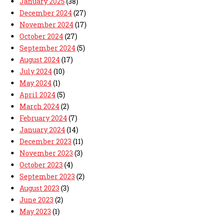
January 2025
(38)
December 2024
(27)
November 2024
(17)
October 2024
(27)
September 2024
(5)
August 2024
(17)
July 2024
(10)
May 2024
(1)
April 2024
(5)
March 2024
(2)
February 2024
(7)
January 2024
(14)
December 2023
(11)
November 2023
(3)
October 2023
(4)
September 2023
(2)
August 2023
(3)
June 2023
(2)
May 2023
(1)