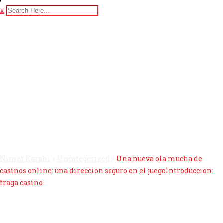
x
Una nueva ola mucha de
casinos online: una
direccion seguro en el
juegoIntroduccion: fraga
casino
Nimat Karahi
>
Uncategorized
>
Una nueva ola mucha de
casinos online: una direccion seguro en el juegoIntroduccion:
fraga casino