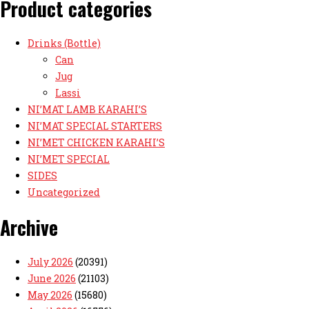
Product categories
Drinks (Bottle)
Can
Jug
Lassi
NI’MAT LAMB KARAHI’S
NI’MAT SPECIAL STARTERS
NI’MET CHICKEN KARAHI’S
NI’MET SPECIAL
SIDES
Uncategorized
Archive
July 2026
(20391)
June 2026
(21103)
May 2026
(15680)