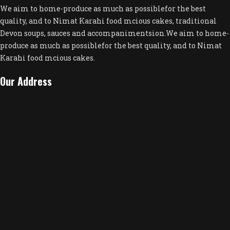
We aim to home-produce as much as possiblefor the best
quality, and to Nimat Karahi food mcious cakes, traditional
Devon soups, sauces and accompanimentsion.We aim to home-
produce as much as possiblefor the best quality, and to Nimat
Karahi food mcious cakes.
Our Address