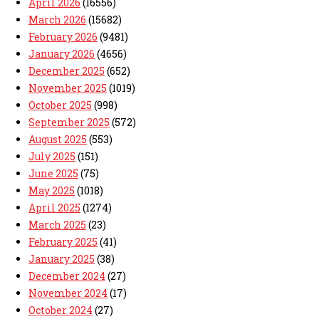
April 2026
(16556)
March 2026
(15682)
February 2026
(9481)
January 2026
(4656)
December 2025
(652)
November 2025
(1019)
October 2025
(998)
September 2025
(572)
August 2025
(553)
July 2025
(151)
June 2025
(75)
May 2025
(1018)
April 2025
(1274)
March 2025
(23)
February 2025
(41)
January 2025
(38)
December 2024
(27)
November 2024
(17)
October 2024
(27)