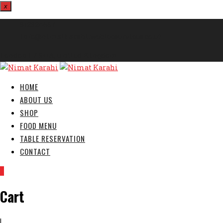
x
812324567
info@nimatkarahi.webtecservices.co.uk
London E7 9HA, United Kingdom
HOME
ABOUT US
SHOP
FOOD MENU
TABLE RESERVATION
CONTACT
0
Cart
|