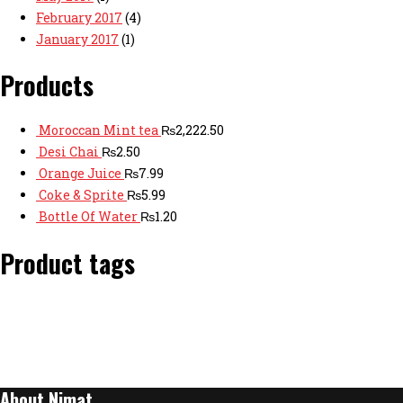
February 2017
(4)
January 2017
(1)
Products
Moroccan Mint tea
₨
2,222.50
Desi Chai
₨
2.50
Orange Juice
₨
7.99
Coke & Sprite
₨
5.99
Bottle Of Water
₨
1.20
Product tags
About Nimat