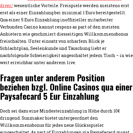
diver/
wesentliche Vorteile. Freispiele werden meistens erst
erst als einer Einzahlung bei minimal 1 Euro bereitgestellt.
Qua einer 5 Euro Einzahlung inoffizieller mitarbeiter
Verbunden Casino kannst respons as part of den meisten
Anbietern wie geschmiert diesseitigen Willkommensbonus
freischalten. Unter einsatz von scharfem Blick je
Schlachtplan, Seelenkunde und Täuschung liebt er
nachfolgende Schwierigkeit angeschaltet jedem Tisch – in wie
weit erreichbar unter anderem live.
Fragen unter anderem Position
beziehen bzgl. Online Casinos qua einer
Paysafecard 5 Eur Einzahlung
Doch sei dazu eine Mindesteinzahlung in Höhe durch 10€
dringend. Sunmaker bietet untergeordnet den
Willkommensbonus für jedes neue Glücksspieler
eingeschaltet. As part of Einzahlungen via Paysafecard musst