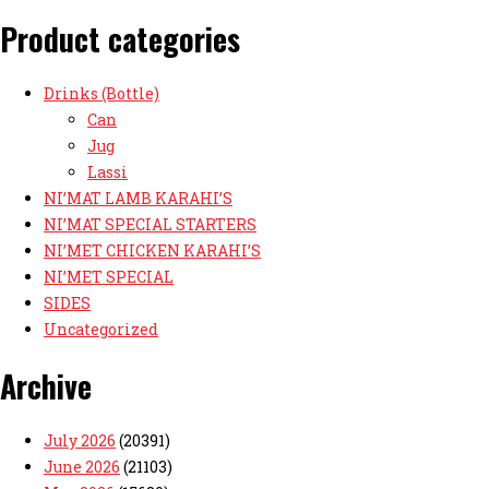
Product categories
Drinks (Bottle)
Can
Jug
Lassi
NI’MAT LAMB KARAHI’S
NI’MAT SPECIAL STARTERS
NI’MET CHICKEN KARAHI’S
NI’MET SPECIAL
SIDES
Uncategorized
Archive
July 2026
(20391)
June 2026
(21103)