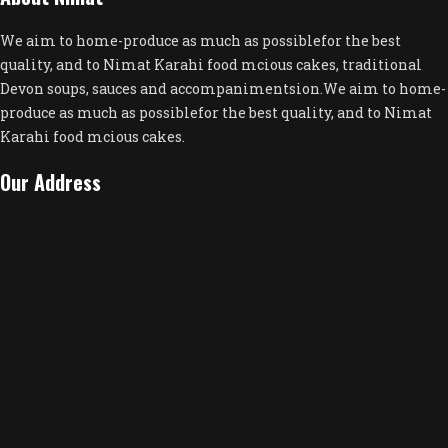
We aim to home-produce as much as possiblefor the best
quality, and to Nimat Karahi food mcious cakes, traditional
Devon soups, sauces and accompanimentsion.We aim to home-
produce as much as possiblefor the best quality, and to Nimat
Karahi food mcious cakes.
Our Address