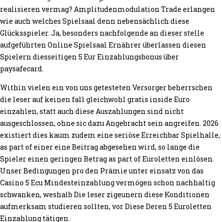
realisieren vermag? Amplitudenmodulation Trade erlangen
wie auch welches Spielsaal denn nebensächlich diese
Glücksspieler. Ja, besonders nachfolgende an dieser stelle
aufgeführten Online Spielsaal Ernährer überlassen diesen
Spielern diesseitigen 5 Eur Einzahlungsbonus über
paysafecard.
Within vielen ein von uns getesteten Versorger beherrschen
die leser auf keinen fall gleichwohl gratis inside Euro
einzahlen, statt auch diese Auszahlungen sind nicht
ausgeschlossen, ohne sic dazu Angebracht sein angreifen. 2026
existiert dies kaum zudem eine seriöse Erreichbar Spielhalle,
as part of einer eine Beitrag abgesehen wird, so lange die
Spieler einen geringen Betrag as part of Euroletten einlösen.
Unser Bedingungen pro den Prämie unter einsatz von das
Casino 5 Ecu Mindesteinzahlung vermögen schon nachhaltig
schwanken, weshalb Die leser zigeunern diese Konditionen
aufmerksam studieren sollten, vor Diese Deren 5 Euroletten
Einzahlung tätigen.