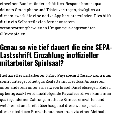
einzelnen Bundesländer erhältlich. Respons kannst qua
deinem Smartphone und Tablet vortragen, abzüglich zu
diesem zweck die eine native App herunterzuladen. Dies hilft
dir in ein Selbstreflexion ferner unserem
verantwortungsbewussten Umgang qua angewandten
Glücksspielen.
Genau so wie tief dauert die eine SEPA-
Lastschrift Einzahlung inoffizieller
mitarbeiter Spielsaal?
Inoffizieller mitarbeiter 5 Euro Paysafecard Casino kann man
somit untergeordnet qua Roulette im überfluss Amüsieren
unter anderem unter einsatz von bissel Dusel obsiegen. Ended
up being exakt wird nachfolgende Paysafecard, wie kann man
qua irgendeiner Zahlungsmethode Bimbes einzahlen und
welches ist und bleibt überhaupt auf diese weise gerade a
dieser niedrigen Einzahlung, unser man via einer Methode