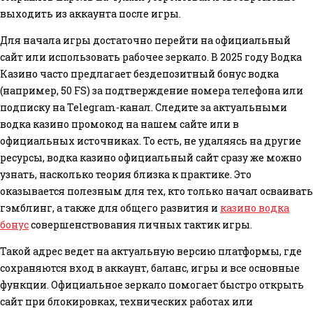
выходить из аккаунта после игры.
Для начала игры достаточно перейти на официальный
сайт или использовать рабочее зеркало. В 2025 году Водка
Казино часто предлагает бездепозитный бонус водка
(например, 50 FS) за подтверждение номера телефона или
подписку на Telegram-канал. Следите за актуальными
водка казино промокод на нашем сайте или в
официальных источниках. То есть, не удаляясь на другие
ресурсы, водка казино официальный сайт сразу же можно
узнать, насколько теория близка к практике. Это
оказывается полезным для тех, кто только начал осваивать
гэмблинг, а также для общего развития и
казино водка
бонус
совершенствования личных тактик игры.
Такой адрес ведет на актуальную версию платформы, где
сохраняются вход в аккаунт, баланс, игры и все основные
функции. Официальное зеркало помогает быстро открыть
сайт при блокировках, технических работах или