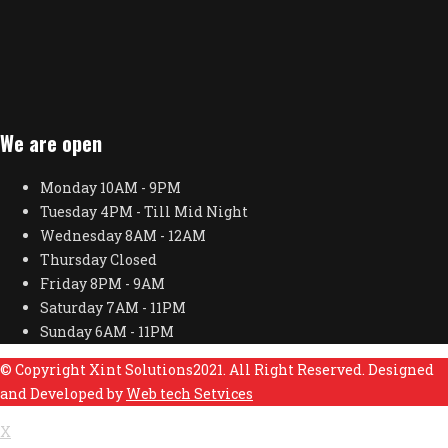
We are open
Monday
10AM - 9PM
Tuesday
4PM - Till Mid Night
Wednesday
8AM - 12AM
Thursday
Closed
Friday
8PM - 9AM
Saturday
7AM - 11PM
Sunday
6AM - 11PM
© Copyright Xint Solutions2021. All Right Reserved. Designed
and Developed by
Web tech Setvices
X