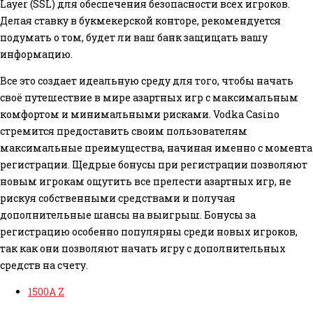
Layer (SSL) для обеспечения безопасности всех игроков.
Делая ставку в букмекерской конторе, рекомендуется
подумать о том, будет ли ваш банк защищать вашу
информацию.
Все это создает идеальную среду для того, чтобы начать
своё путешествие в мире азартных игр с максимальным
комфортом и минимальными рисками. Vodka Casino
стремится предоставить своим пользователям
максимальные преимущества, начиная именно с момента
регистрации. Щедрые бонусы при регистрации позволяют
новым игрокам ощутить все прелести азартных игр, не
рискуя собственными средствами и получая
дополнительные шансы на выигрыш. Бонусы за
регистрацию особенно популярны среди новых игроков,
так как они позволяют начать игру с дополнительных
средств на счету.
1500A Z