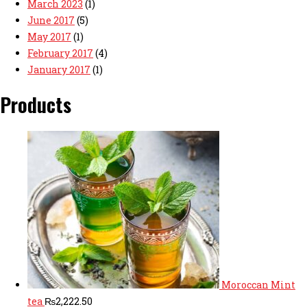
March 2023
(1)
June 2017
(5)
May 2017
(1)
February 2017
(4)
January 2017
(1)
Products
Moroccan Mint
tea
₨
2,222.50