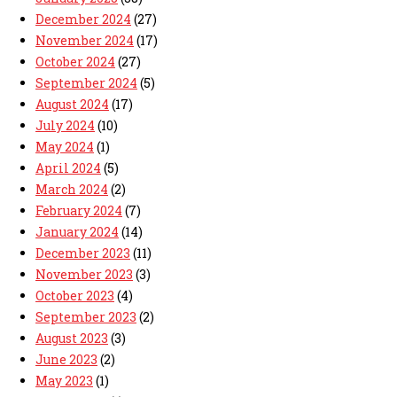
December 2024
(27)
November 2024
(17)
October 2024
(27)
September 2024
(5)
August 2024
(17)
July 2024
(10)
May 2024
(1)
April 2024
(5)
March 2024
(2)
February 2024
(7)
January 2024
(14)
December 2023
(11)
November 2023
(3)
October 2023
(4)
September 2023
(2)
August 2023
(3)
June 2023
(2)
May 2023
(1)