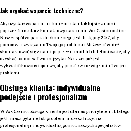
Jak uzyskać wsparcie techniczne?
Aby uzyskać wsparcie techniczne, skontaktuj się z nami
poprzez formularz kontaktowy na stronie Vox Casino online.
Nasz zespół wsparcia technicznego jest dostępny 24/7, aby
pomóc w rozwiązaniu Twojego problemu. Możesz również
skontaktować się z nami poprzez e-mail lub telefonicznie, aby
uzyskać pomoc w Twoim języku. Nasz zespół jest
wykwalifikowany i gotowy, aby pomóc w rozwiązaniu Twojego
problemu.
Obsługa klienta: indywidualne
podejście i profesjonalizm
W Vox Casino, obsługa klienta jest dla nas priorytetem. Dlatego,
jeśli masz pytanie lub problem, możesz liczyć na
profesjonalną i indywidualną pomoc naszych specjalistów.