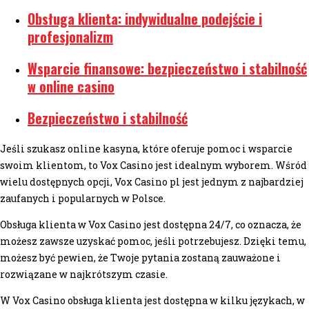
Obsługa klienta: indywidualne podejście i
profesjonalizm
Wsparcie finansowe: bezpieczeństwo i stabilność
w online casino
Bezpieczeństwo i stabilność
Jeśli szukasz online kasyna, które oferuje pomoc i wsparcie
swoim klientom, to Vox Casino jest idealnym wyborem. Wśród
wielu dostępnych opcji, Vox Casino pl jest jednym z najbardziej
zaufanych i popularnych w Polsce.
Obsługa klienta w Vox Casino jest dostępna 24/7, co oznacza, że
możesz zawsze uzyskać pomoc, jeśli potrzebujesz. Dzięki temu,
możesz być pewien, że Twoje pytania zostaną zauważone i
rozwiązane w najkrótszym czasie.
W Vox Casino obsługa klienta jest dostępna w kilku językach, w