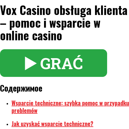
Vox Casino obsługa klienta
– pomoc i wsparcie w
online casino
▶️ GRAĆ
Содержимое
Wsparcie techniczne: szybka pomoc w przypadku
problemów
Jak uzyskać wsparcie techniczne?