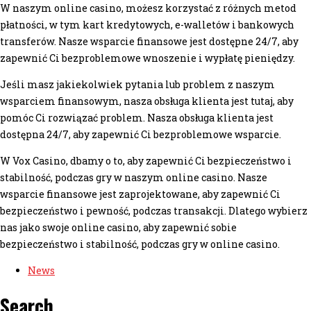
W naszym online casino, możesz korzystać z różnych metod
płatności, w tym kart kredytowych, e-walletów i bankowych
transferów. Nasze wsparcie finansowe jest dostępne 24/7, aby
zapewnić Ci bezproblemowe wnoszenie i wypłatę pieniędzy.
Jeśli masz jakiekolwiek pytania lub problem z naszym
wsparciem finansowym, nasza obsługa klienta jest tutaj, aby
pomóc Ci rozwiązać problem. Nasza obsługa klienta jest
dostępna 24/7, aby zapewnić Ci bezproblemowe wsparcie.
W Vox Casino, dbamy o to, aby zapewnić Ci bezpieczeństwo i
stabilność, podczas gry w naszym online casino. Nasze
wsparcie finansowe jest zaprojektowane, aby zapewnić Ci
bezpieczeństwo i pewność, podczas transakcji. Dlatego wybierz
nas jako swoje online casino, aby zapewnić sobie
bezpieczeństwo i stabilność, podczas gry w online casino.
News
Search