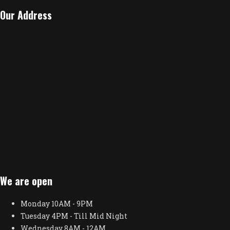
Our Address
We are open
Monday
10AM - 9PM
Tuesday
4PM - Till Mid Night
Wednesday
8AM - 12AM