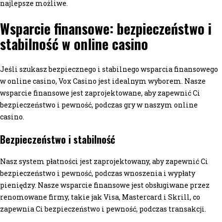
najlepsze możliwe.
Wsparcie finansowe: bezpieczeństwo i
stabilność w online casino
Jeśli szukasz bezpiecznego i stabilnego wsparcia finansowego
w online casino, Vox Casino jest idealnym wyborem. Nasze
wsparcie finansowe jest zaprojektowane, aby zapewnić Ci
bezpieczeństwo i pewność, podczas gry w naszym online
casino.
Bezpieczeństwo i stabilność
Nasz system płatności jest zaprojektowany, aby zapewnić Ci
bezpieczeństwo i pewność, podczas wnoszenia i wypłaty
pieniędzy. Nasze wsparcie finansowe jest obsługiwane przez
renomowane firmy, takie jak Visa, Mastercard i Skrill, co
zapewnia Ci bezpieczeństwo i pewność, podczas transakcji.