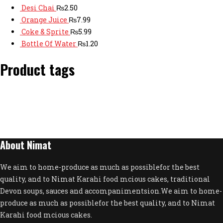
Desi Chai
₨
2.50
Orange Juice
₨
7.99
Coke & Sprite
₨
5.99
Bottle Of Water
₨
1.20
Product tags
About Nimat
We aim to home-produce as much as possiblefor the best
quality, and to Nimat Karahi food mcious cakes, traditional
Devon soups, sauces and accompanimentsion.We aim to home-
produce as much as possiblefor the best quality, and to Nimat
Karahi food mcious cakes.