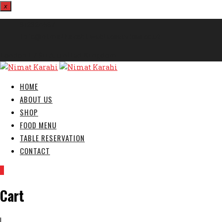
x
812324567
info@nimatkarahi.webtecservices.co.uk
London E7 9HA, United Kingdom
HOME
ABOUT US
SHOP
FOOD MENU
TABLE RESERVATION
CONTACT
0
Cart
|