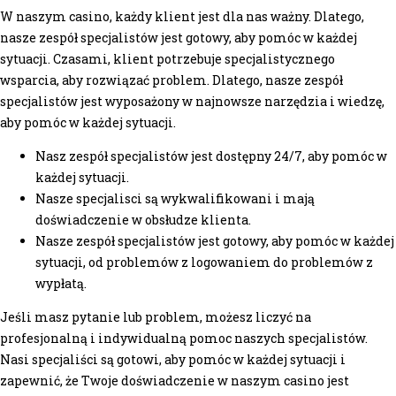
W naszym casino, każdy klient jest dla nas ważny. Dlatego,
nasze zespół specjalistów jest gotowy, aby pomóc w każdej
sytuacji. Czasami, klient potrzebuje specjalistycznego
wsparcia, aby rozwiązać problem. Dlatego, nasze zespół
specjalistów jest wyposażony w najnowsze narzędzia i wiedzę,
aby pomóc w każdej sytuacji.
Nasz zespół specjalistów jest dostępny 24/7, aby pomóc w
każdej sytuacji.
Nasze specjalisci są wykwalifikowani i mają
doświadczenie w obsłudze klienta.
Nasze zespół specjalistów jest gotowy, aby pomóc w każdej
sytuacji, od problemów z logowaniem do problemów z
wypłatą.
Jeśli masz pytanie lub problem, możesz liczyć na
profesjonalną i indywidualną pomoc naszych specjalistów.
Nasi specjaliści są gotowi, aby pomóc w każdej sytuacji i
zapewnić, że Twoje doświadczenie w naszym casino jest