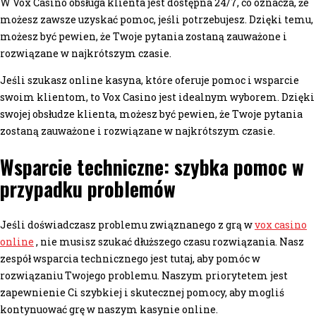
W Vox Casino obsługa klienta jest dostępna 24/7, co oznacza, że
możesz zawsze uzyskać pomoc, jeśli potrzebujesz. Dzięki temu,
możesz być pewien, że Twoje pytania zostaną zauważone i
rozwiązane w najkrótszym czasie.
Jeśli szukasz online kasyna, które oferuje pomoc i wsparcie
swoim klientom, to Vox Casino jest idealnym wyborem. Dzięki
swojej obsłudze klienta, możesz być pewien, że Twoje pytania
zostaną zauważone i rozwiązane w najkrótszym czasie.
Wsparcie techniczne: szybka pomoc w
przypadku problemów
Jeśli doświadczasz problemu związnanego z grą w
vox casino
online
, nie musisz szukać dłuższego czasu rozwiązania. Nasz
zespół wsparcia technicznego jest tutaj, aby pomóc w
rozwiązaniu Twojego problemu. Naszym priorytetem jest
zapewnienie Ci szybkiej i skutecznej pomocy, aby mogliś
kontynuować grę w naszym kasynie online.