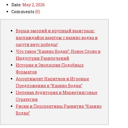
Date:
May 2, 2026
Comments
(0)
Взрыв эмоций и крупный выигрыш:
наслаждайся азартом с казино водка и
ощути вкус победы!
Что такое “Казино Водка”: Новое Слово в
Индустрии Развлечений
История и Эволюция Подобных
Форматов
Ассортимент Напитков и Игровые
Предложения в “Казино Водка”
Целевая Аудитория и Маркетинговые
Стратегии
Риски и Перспективы Развития “Казино
Водка”