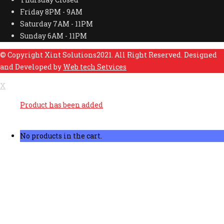
Friday
8PM - 9AM
Saturday
7AM - 11PM
Sunday
6AM - 11PM
© Copyright Xint Solutions2021. All Right Reserved. Designed
and Developed by
Web tech Setvices
X
Product has been added
No products in the cart.