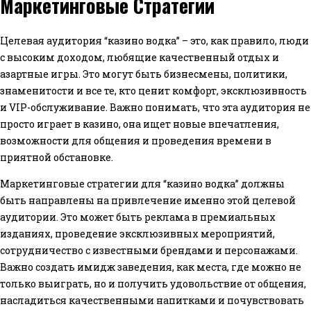
Маркетинговые Стратегии
Целевая аудитория “казино водка” – это, как правило, люди
с высоким доходом, любящие качественный отдых и
азартные игры. Это могут быть бизнесмены, политики,
знаменитости и все те, кто ценит комфорт, эксклюзивность
и VIP-обслуживание. Важно понимать, что эта аудитория не
просто играет в казино, она ищет новые впечатления,
возможности для общения и проведения времени в
приятной обстановке.
Маркетинговые стратегии для “казино водка” должны
быть направлены на привлечение именно этой целевой
аудитории. Это может быть реклама в премиальных
изданиях, проведение эксклюзивных мероприятий,
сотрудничество с известными брендами и персонажами.
Важно создать имидж заведения, как места, где можно не
только выиграть, но и получить удовольствие от общения,
насладиться качественными напитками и почувствовать