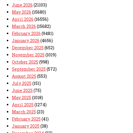
June 2026
(21103)
May 2026
(15680)
April 2026
(16556)
March 2026
(15682)
February 2026
(9481)
January 2026
(4656)
December 2025
(652)
November 2025
(1019)
October 2025
(998)
September 2025
(572)
August 2025
(553)
July 2025
(151)
June 2025
(75)
May 2025
(1018)
April 2025
(1274)
March 2025
(23)
February 2025
(41)
January 2025
(38)