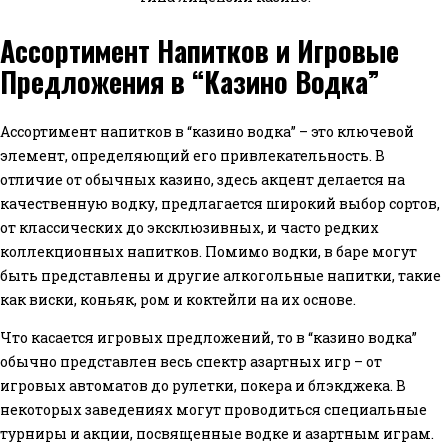
Ассортимент Напитков и Игровые
Предложения в “Казино Водка”
Ассортимент напитков в “казино водка” – это ключевой
элемент, определяющий его привлекательность. В
отличие от обычных казино, здесь акцент делается на
качественную водку, предлагается широкий выбор сортов,
от классических до эксклюзивных, и часто редких
коллекционных напитков. Помимо водки, в баре могут
быть представлены и другие алкогольные напитки, такие
как виски, коньяк, ром и коктейли на их основе.
Что касается игровых предложений, то в “казино водка”
обычно представлен весь спектр азартных игр – от
игровых автоматов до рулетки, покера и блэкджека. В
некоторых заведениях могут проводиться специальные
турниры и акции, посвященные водке и азартным играм.