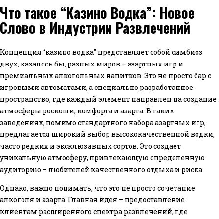
Что такое “Казино Водка”: Новое
Слово в Индустрии Развлечений
Концепция “казино водка” представляет собой симбиоз
двух, казалось бы, разных миров – азартных игр и
премиальных алкогольных напитков. Это не просто бар с
игровыми автоматами, а специально разработанное
пространство, где каждый элемент направлен на создание
атмосферы роскоши, комфорта и азарта. В таких
заведениях, помимо стандартного набора азартных игр,
предлагается широкий выбор высококачественной водки,
часто редких и эксклюзивных сортов. Это создает
уникальную атмосферу, привлекающую определенную
аудиторию – любителей качественного отдыха и риска.
Однако, важно понимать, что это не просто сочетание
алкоголя и азарта. Главная идея – предоставление
клиентам расширенного спектра развлечений, где